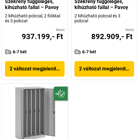
Szekrény függőleges,
Szekrény függőleges,
kihúzható fallal – Pavoy
kihúzható fallal – Pavoy
2 kihúzható polccal, 2 fiókkal
2 kihúzható polccal és 3
és 3 polccal
polccal
Nettó
Nettó
937.199,- Ft
892.909,- Ft
6-7 hét
6-7 hét
2 változat megjelenítése
2 változat megjelenítése