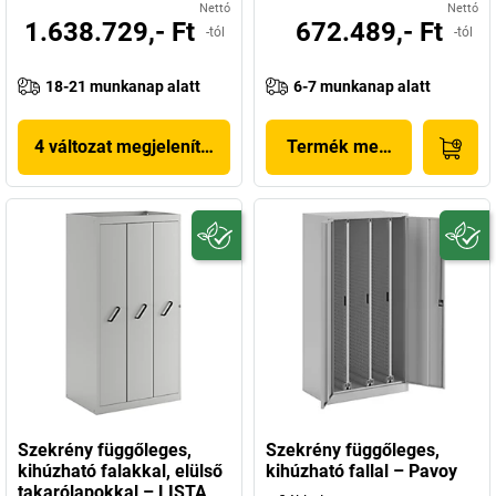
Nettó
Nettó
1.638.729,- Ft
672.489,- Ft
-tól
-tól
18-21 munkanap alatt
6-7 munkanap alatt
4 változat megjelenítése
Termék megjelenítése
Szekrény függőleges,
Szekrény függőleges,
kihúzható falakkal, elülső
kihúzható fallal – Pavoy
takarólapokkal – LISTA