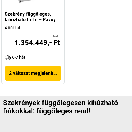
Szekrény függőleges,
kihúzható fallal – Pavoy
4 fiókkal
Nettó
1.354.449,- Ft
6-7 hét
2 változat megjelenítése
Szekrények függőlegesen kihúzható
fiókokkal: függőleges rend!