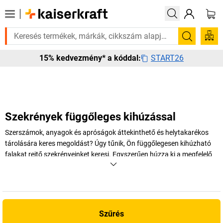
züksége van rá? Válogatott bestseller termékeinket 3–4 munkanapon belü
Keresés
START26
15% kedvezmény* a kóddal:
Szekrények függőleges kihúzással
Szerszámok, anyagok és apróságok áttekinthető és helytakarékos
tárolására keres megoldást? Úgy tűnik, Ön függőlegesen kihúzható
falakat rejtő szekrényeinket keresi. Egyszerűen húzza ki a megfelelő
perforált lemezt vagy perforált falat – és kész is. Meg fog lepődni,
mennyi minden elfér egyetlen függőlegesen kihúzható falakkal
felszerelt szekrényben!
+
Több megjelenítése
Szűrés