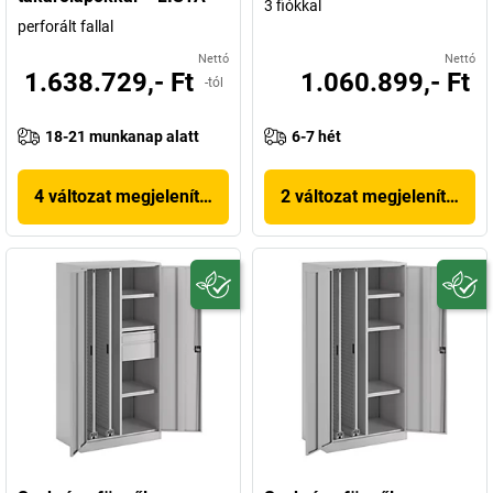
3 fiókkal
perforált fallal
Nettó
Nettó
1.638.729,- Ft
1.060.899,- Ft
-tól
18-21 munkanap alatt
6-7 hét
4 változat megjelenítése
2 változat megjelenítése