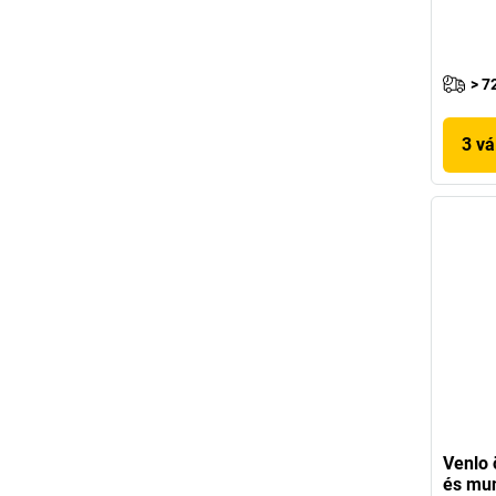
> 7
3 vá
Venlo 
és mu