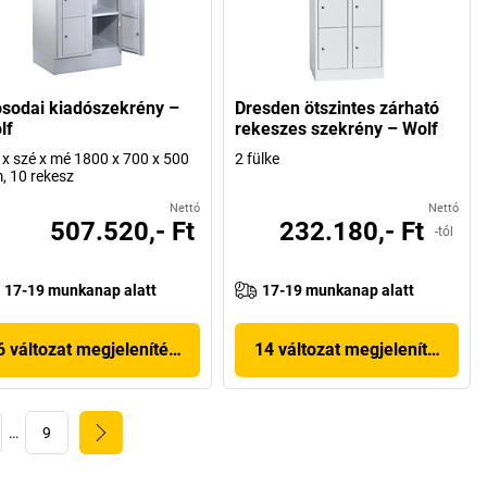
sodai kiadószekrény –
Dresden ötszintes zárható
lf
rekeszes szekrény – Wolf
x szé x mé 1800 x 700 x 500
2 fülke
 10 rekesz
Nettó
Nettó
507.520,- Ft
232.180,- Ft
-tól
17-19 munkanap alatt
17-19 munkanap alatt
6 változat megjelenítése
14 változat megjelenítése
…
9