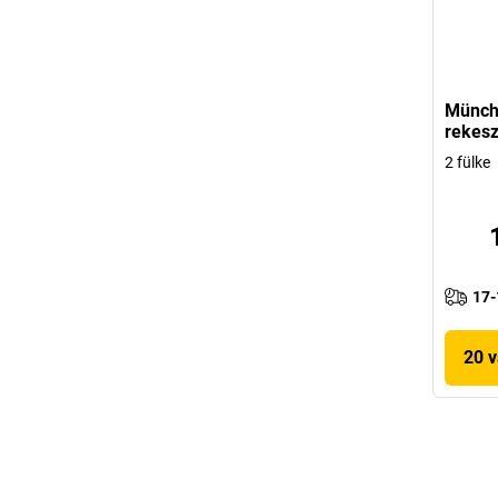
Münche
rekesz
2 fülke
17-
20 v