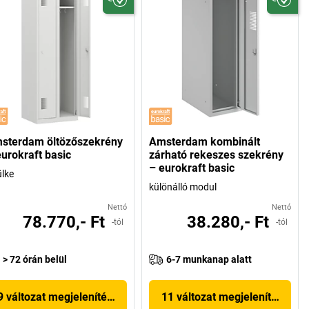
sterdam öltözőszekrény
Amsterdam kombinált
eurokraft basic
zárható rekeszes szekrény
– eurokraft basic
ülke
különálló modul
Nettó
Nettó
78.770,- Ft
38.280,- Ft
-tól
-tól
> 72 órán belül
6-7 munkanap alatt
9 változat megjelenítése
11 változat megjelenítése