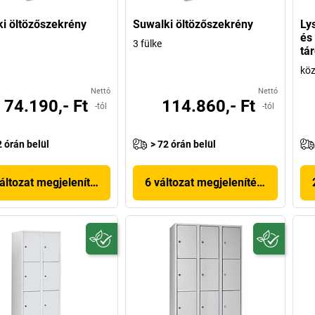
i öltözőszekrény
Suwalki öltözőszekrény
Ly
és
3 fülke
tá
köz
Nettó
Nettó
74.190,- Ft
114.860,- Ft
-tól
-tól
2 órán belül
> 72 órán belül
áltozat megjelenítése
6 változat megjelenítése