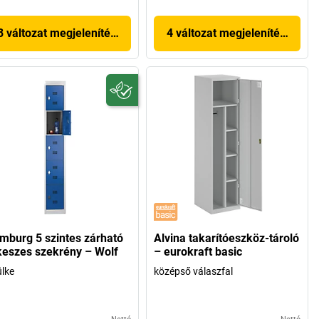
8 változat megjelenítése
4 változat megjelenítése
mburg 5 szintes zárható
Alvina takarítóeszköz-tároló
keszes szekrény – Wolf
– eurokraft basic
ülke
középső válaszfal