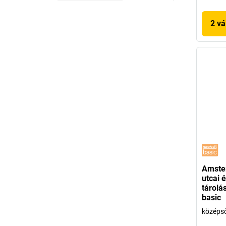
2 vá
Amste
utcai 
tárolá
basic
középső