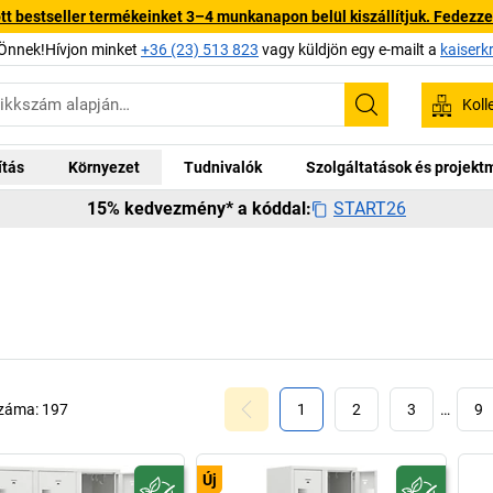
 bestseller termékeinket 3–4 munkanapon belül kiszállítjuk. Fedezze fe
Önnek!Hívjon minket
+36 (23) 513 823
vagy küldjön egy e-mailt a
kaiserk
Koll
Keresés
ítás
Környezet
Tudnivalók
Szolgáltatások és projek
START26
15% kedvezmény* a kóddal:
száma:
197
1
2
3
…
9
Új