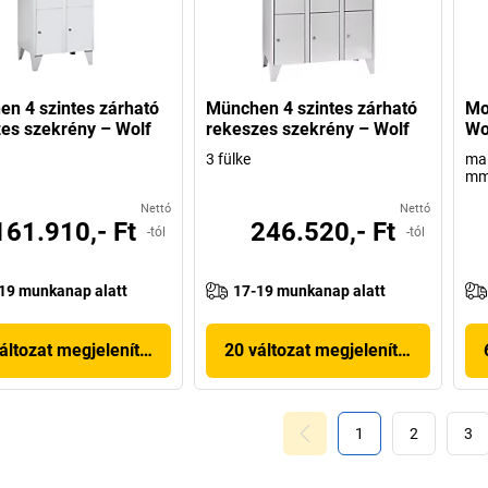
n 4 szintes zárható
München 4 szintes zárható
Mo
es szekrény – Wolf
rekeszes szekrény – Wolf
Wo
3 fülke
ma 
mm,
Nettó
Nettó
161.910,- Ft
246.520,- Ft
-tól
-tól
19 munkanap alatt
17-19 munkanap alatt
áltozat megjelenítése
20 változat megjelenítése
1
2
3