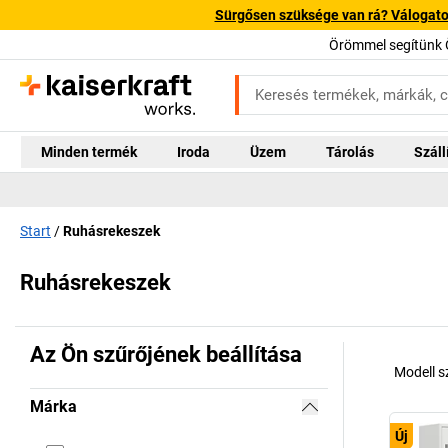
Sürgősen szüksége van rá? Válogatott
Örömmel segítünk 
Minden termék
Iroda
Üzem
Tárolás
Száll
Start
Ruhásrekeszek
Ruhásrekeszek
Az Ön szűrőjének beállítása
Modell 
Márka
Új