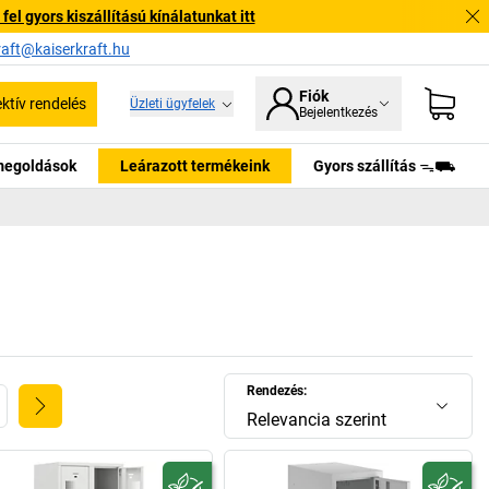
l gyors kiszállítású kínálatunkat itt
raft@kaiserkraft.hu
Fiók
ektív rendelés
Üzleti ügyfelek
Bejelentkezés
tmegoldások
Leárazott termékeink
Gyors szállítás ᯓ⛟
Rendezés:
Relevancia szerint