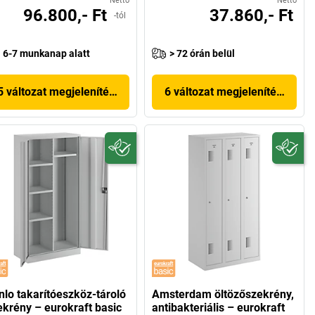
Nettó
Nettó
96.800,- Ft
37.860,- Ft
-tól
6-7 munkanap alatt
> 72 órán belül
5 változat megjelenítése
6 változat megjelenítése
nlo takarítóeszköz-tároló
Amsterdam öltözőszekrény,
ekrény – eurokraft basic
antibakteriális – eurokraft