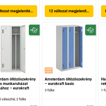
ltozat megjelenítése
12 változat megjelenítése
rdam öltözőszekrény
Amsterdam öltözőszekrény
Ha
és munkaruházat
– eurokraft basic
re
sához – eurokraft
3 fülke
1 f
 válaszfal, 2 fülke