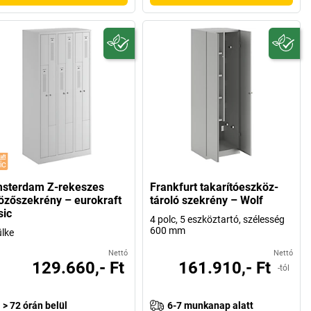
sterdam Z-rekeszes
Frankfurt takarítóeszköz-
tözőszekrény – eurokraft
tároló szekrény – Wolf
sic
4 polc, 5 eszköztartó, szélesség
600 mm
ülke
Nettó
Nettó
129.660,- Ft
161.910,- Ft
-tól
> 72 órán belül
6-7 munkanap alatt