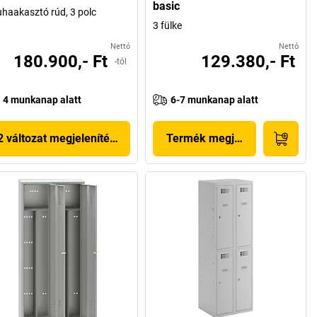
basic
uhaakasztó rúd, 3 polc
3 fülke
Nettó
Nettó
180.900,- Ft
129.380,- Ft
-tól
4 munkanap alatt
6-7 munkanap alatt
2 változat megjelenítése
Termék megjelenítése