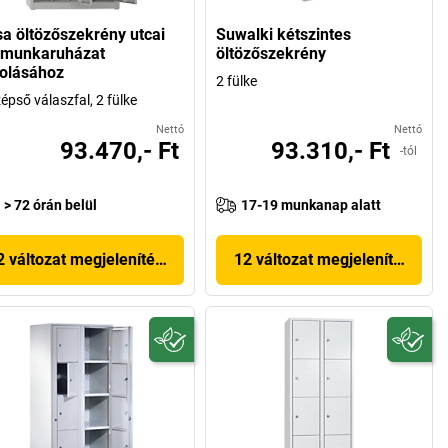
sa öltözőszekrény utcai
Suwalki kétszintes
 munkaruházat
öltözőszekrény
rolásához
2 fülke
épső válaszfal, 2 fülke
Nettó
Nettó
93.470,- Ft
93.310,- Ft
-tól
> 72 órán belül
17-19 munkanap alatt
2 változat megjelenítése
12 változat megjelenítése