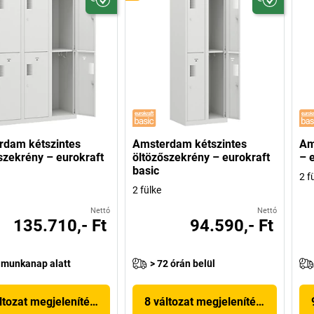
rdam kétszintes
Amsterdam kétszintes
Am
szekrény – eurokraft
öltözőszekrény – eurokraft
– 
basic
2 f
2 fülke
Nettó
Nettó
135.710,- Ft
94.590,- Ft
 munkanap alatt
> 72 órán belül
ltozat megjelenítése
8 változat megjelenítése