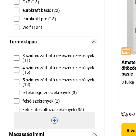
C+P (13)
eurokraft basic (22)
eurokraft pro (18)
Wolf (124)
Terméktípus
3 szintes zárható rekeszes szekrények
(11)
Amste
öltöző
4 szintes zárható rekeszes szekrények
(16)
basic
5 szintes zárható rekeszes szekrények
3 fülke
(13)
értékmegőrző szekrények (3)
felső szekrények (2)
kétszintes öltözőszekrények (35)
6-7
8 vá
Magasság [mm]