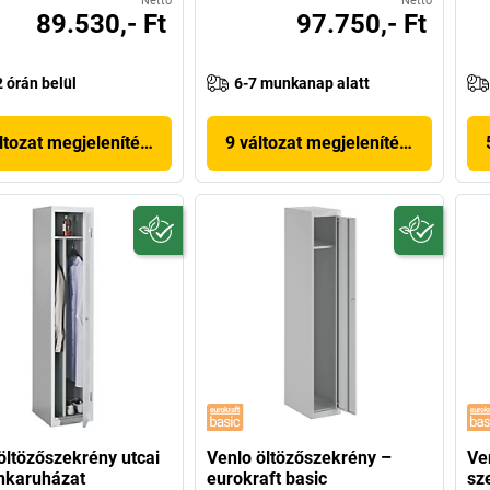
Nettó
Nettó
89.530,- Ft
97.750,- Ft
2 órán belül
6-7 munkanap alatt
ltozat megjelenítése
9 változat megjelenítése
öltözőszekrény utcai
Venlo öltözőszekrény –
Ve
nkaruházat
eurokraft basic
sz