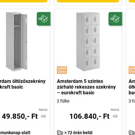
rdam öltözőszekrény
Amsterdam 5 szintes
Am
kraft basic
zárható rekeszes szekrény
öl
– eurokraft basic
ba
2 fülke
3 f
Nettó
Nettó
49.850,- Ft
106.840,- Ft
-tól
-tól
 munkanap alatt
> 72 órán belül