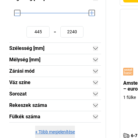
-
Szélesség [mm]
Mélység [mm]
Zárási mód
Váz színe
Amste
– euro
Sorozat
1 fülke
Rekeszek száma
Fülkék száma
+
Több megjelenítése
6-7