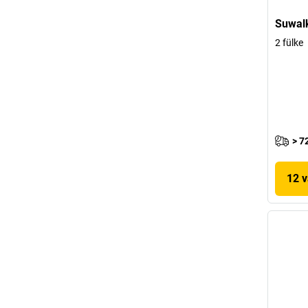
Suwalk
2 fülke
> 7
12 v