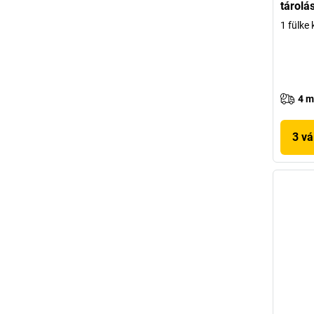
tárolá
1 fülke 
4 m
3 vá