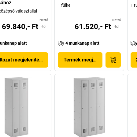
sához
1 fülke
1 r
középső válaszfallal
Nettó
Nettó
69.840,- Ft
61.520,- Ft
-tól
-tól
unkanap alatt
4 munkanap alatt
ltozat megjelenítése
Termék megjelenítése