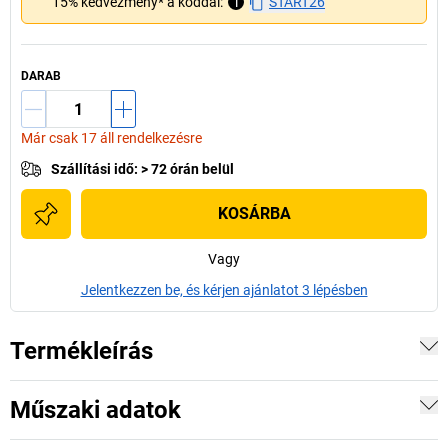
15% kedvezmény* a kóddal:
i
START26
DARAB
Már csak 17 áll rendelkezésre
Szállítási idő
:
> 72 órán belül
KOSÁRBA
Vagy
Jelentkezzen be, és kérjen ajánlatot 3 lépésben
Termékleírás
Műszaki adatok