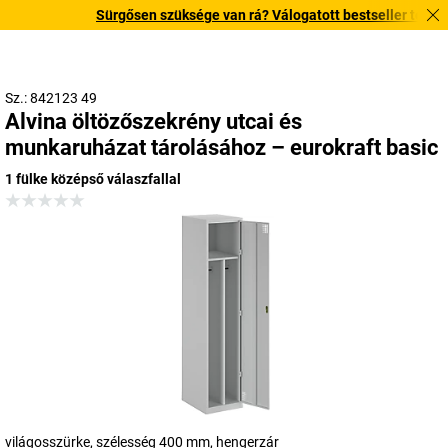
Sürgősen szüksége van rá? Válogatott bestseller termékeink
Sz.: 842123 49
Alvina öltözőszekrény utcai és
munkaruházat tárolásához – eurokraft basic
1 fülke középső válaszfallal
világosszürke, szélesség 400 mm, hengerzár