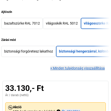
Ajtószín
bazaltszürke RAL 7012
világoskék RAL 5012
világosszürke R
Zárási mód
biztonsági forgóretesz lakathoz
biztonsági hengerzárral, különbö
×
Minden tulajdonság visszaállítása
33.130,- Ft
Ár /
darab
(nettó)
Akció