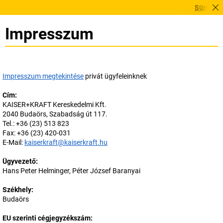
Sürgősen sz
Impresszum
Impresszum megtekintése
privát ügyfeleinknek
Cím:
KAISER+KRAFT Kereskedelmi Kft.
2040 Budaörs, Szabadság út 117.
Tel.: +36 (23) 513 823
Fax: +36 (23) 420-031
E-Mail:
kaiserkraft@kaiserkraft.hu
Ügyvezető:
Hans Peter Helminger, Péter József Baranyai
Székhely:
Budaörs
EU szerinti cégjegyzékszám: