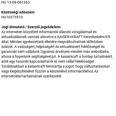
HU 13-09-061363
Közösségi adószám:
HU10373510
Jogi útmutató / Szerzői jogvédelem:
Az interneten közzétett információk állandó vizsgálatnak és
aktualizálásnak vannak alávetve a
KAISER+KRAFT Kereskedelmi Kft.
által. Minden igyekezetünk ellenére megváltozhatnak időközben
adatok. A valóságért, teljességért és aktualitásért felelősséget és
garanciát nem vállalunk.Ugyanez érvényes minden más weboldalra,
ahova a hyperlynk segítségével jut. A
kaiserkraft
a honlap tartalmáért,
amit egy hasonló kapcsolattal ér el, nem vállal felelősséget.
Továbbiakban a
kaiserkraft
fenntartja a jogot, hogy változtatásokat
vagy kiegészítéseket fűzzön a készenlévő információkhoz.Az
internetoldal tartalmának szerkezetét.