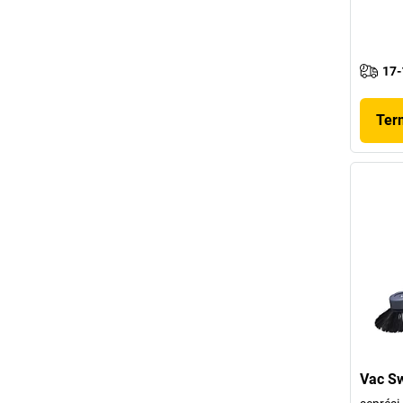
17-
Ter
Vac S