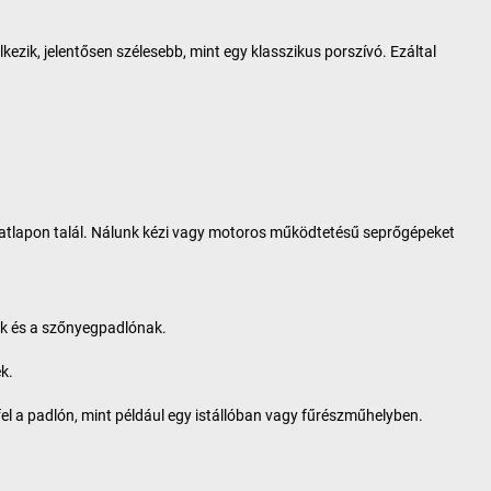
zik, jelentősen szélesebb, mint egy klasszikus porszívó. Ezáltal
adatlapon talál. Nálunk kézi vagy motoros működtetésű seprőgépeket
ek és a szőnyegpadlónak.
k.
fel a padlón, mint például egy istállóban vagy fűrészműhelyben.