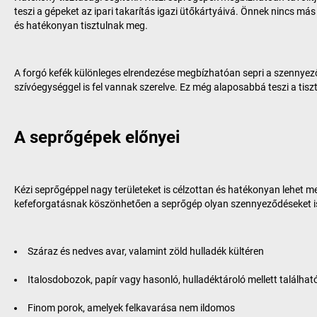
teszi a gépeket az ipari takarítás igazi ütőkártyáivá. Önnek nincs má
és hatékonyan tisztulnak meg.
A forgó kefék különleges elrendezése megbízhatóan sepri a szennyeződ
szívóegységgel is fel vannak szerelve. Ez még alaposabbá teszi a tisz
A seprőgépek előnyei
Kézi seprőgéppel nagy területeket is célzottan és hatékonyan lehet me
kefeforgatásnak köszönhetően a seprőgép olyan szennyeződéseket is f
Száraz és nedves avar, valamint zöld hulladék kültéren
Italosdobozok, papír vagy hasonló, hulladéktároló mellett találha
Finom porok, amelyek felkavarása nem ildomos