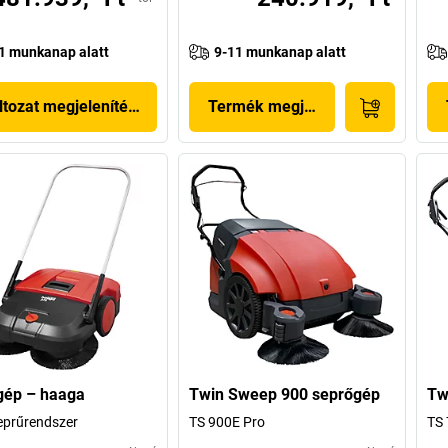
1 munkanap alatt
9-11 munkanap alatt
ltozat megjelenítése
Termék megjelenítése
gép – haaga
Twin Sweep 900 seprőgép
Tw
eprűrendszer
TS 900E Pro
TS 