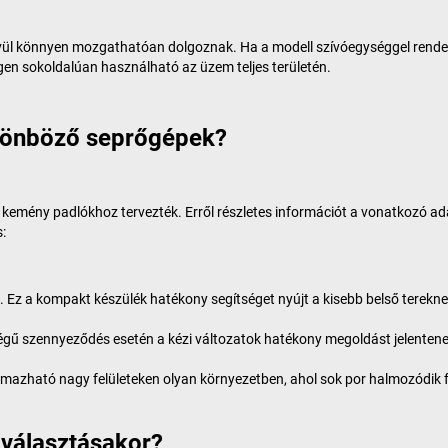
vül könnyen mozgathatóan dolgoznak. Ha a modell szívóegységgel rendelke
 igen sokoldalúan használható az üzem teljes területén.
ülönböző seprőgépek?
éri kemény padlókhoz tervezték. Erről részletes információt a vonatkozó 
:
 Ez a kompakt készülék hatékony segítséget nyújt a kisebb belső terekn
ségű szennyeződés esetén a kézi változatok hatékony megoldást jelentene
kalmazható nagy felületeken olyan környezetben, ahol sok por halmozódik 
iválasztásakor?