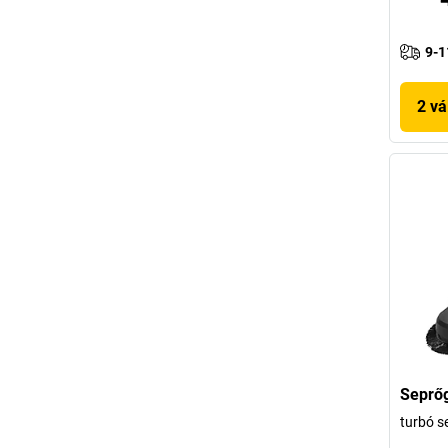
9-1
2 vá
Seprő
turbó s