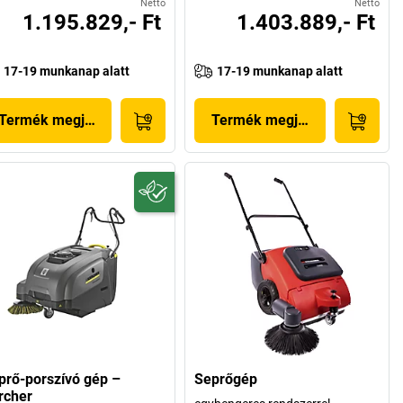
Nettó
Nettó
1.195.829,- Ft
1.403.889,- Ft
17-19 munkanap alatt
17-19 munkanap alatt
Termék megjelenítése
Termék megjelenítése
prő-porszívó gép –
Seprőgép
rcher