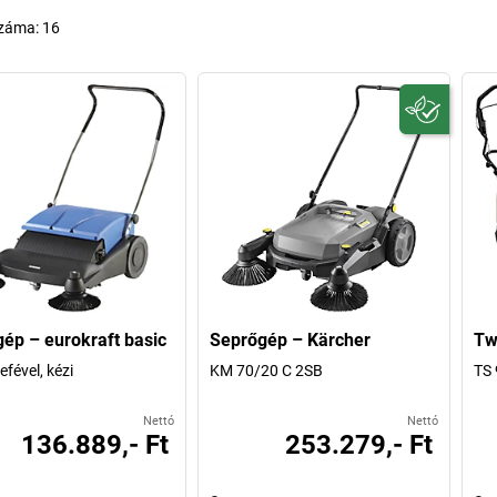
száma:
16
ép – eurokraft basic
Seprőgép – Kärcher
Tw
efével, kézi
KM 70/20 C 2SB
TS 
Nettó
Nettó
136.889,- Ft
253.279,- Ft