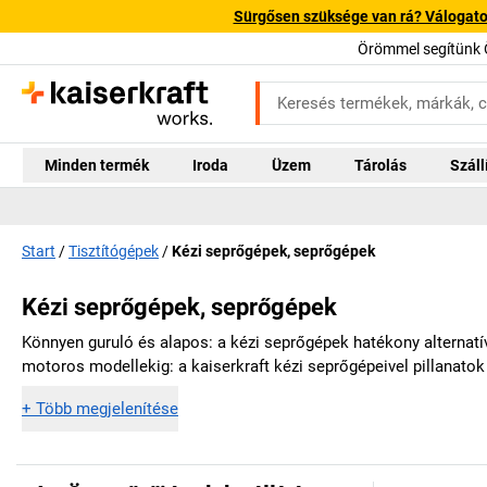
Sürgősen szüksége van rá? Válogatott
Örömmel segítünk 
Minden termék
Iroda
Üzem
Tárolás
Száll
Start
Tisztítógépek
Kézi seprőgépek, seprőgépek
Kézi seprőgépek, seprőgépek
Könnyen guruló és alapos: a kézi seprőgépek hatékony alternatívá
motoros modellekig: a
kaiserkraft
kézi seprőgépeivel pillanatok 
+
Több megjelenítése