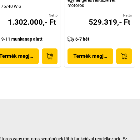
egyhengeres rendszerrel,
motoros
 75/40 W G
Nettó
Nettó
1.302.000,- Ft
529.319,- Ft
9-11 munkanap alatt
6-7 hét
Termék megjelenítése
Termék megjelenítése
látoros vagy motoros seprőgépek több funkcióval rendelkeznek. Ez