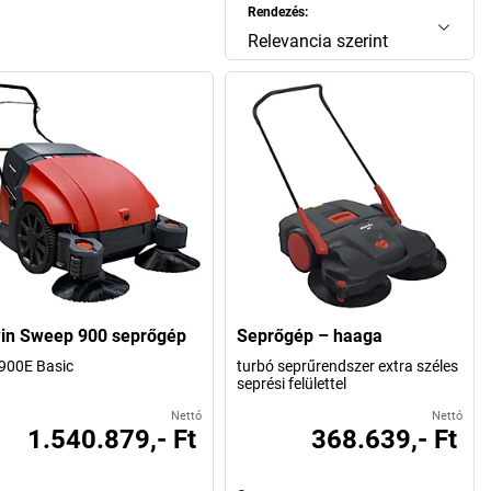
Rendezés:
Relevancia szerint
in Sweep 900 seprőgép
Seprőgép – haaga
900E Basic
turbó seprűrendszer extra széles
seprési felülettel
Nettó
Nettó
1.540.879,- Ft
368.639,- Ft