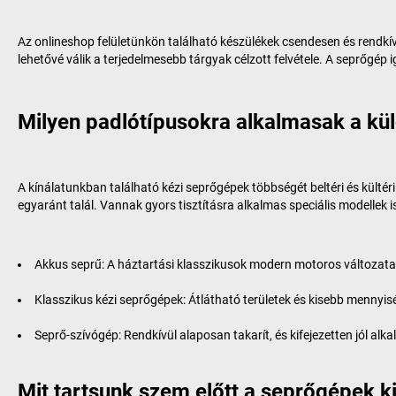
Az onlineshop felületünkön található készülékek csendesen és rendkí
lehetővé válik a terjedelmesebb tárgyak célzott felvétele. A seprőgép
Milyen padlótípusokra alkalmasak a k
A kínálatunkban található kézi seprőgépek többségét beltéri és kült
egyaránt talál. Vannak gyors tisztításra alkalmas speciális modellek is
Akkus seprű: A háztartási klasszikusok modern motoros változata.
Klasszikus kézi seprőgépek: Átlátható területek és kisebb mennyi
Seprő-szívógép: Rendkívül alaposan takarít, és kifejezetten jól al
Mit tartsunk szem előtt a seprőgépek k