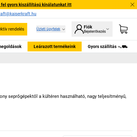
l gyors kiszállítású kínálatunkat itt
raft@kaiserkraft.hu
Fiók
ektív rendelés
Üzleti ügyfelek
Bejelentkezés
tmegoldások
Leárazott termékeink
Gyors szállítás ᯓ⛟
kony seprőgépektől a kültéren használható, nagy teljesítményű,