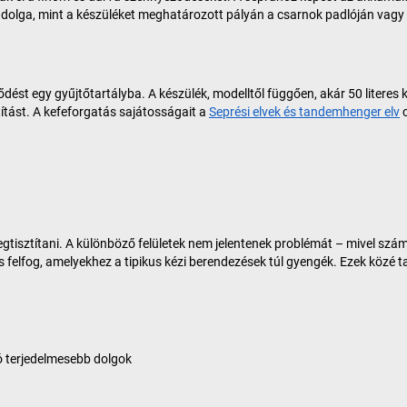
s dolga, mint a készüléket meghatározott pályán a csarnok padlóján vagy a
ést egy gyűjtőtartályba. A készülék, modelltől függően, akár 50 literes 
títást. A kefeforgatás sajátosságait a
Seprési elvek és tandemhenger elv
c
gtisztítani. A különböző felületek nem jelentenek problémát – mivel szám
elfog, amelyekhez a tipikus kézi berendezések túl gyengék. Ezek közé t
tó terjedelmesebb dolgok