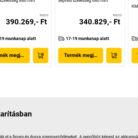
 szélesség 880 mm
seprési szélesség 680 mm
KM
Nettó
Nettó
390.269,- Ft
340.829,- Ft
19 munkanap alatt
17-19 munkanap alatt
mék megjelenítése
Termék megjelenítése
karításban
tják el a finom és durva szennyeződéseket. A seprűhöz képest az akkumu