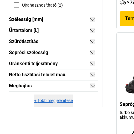
> 7
Újrahasznosítható (2)
Ter
Szélesség [mm]
Űrtartalom [L]
Szűrőtisztítás
Seprési szélesség
Óránkénti teljesítmény
Nettó tisztítási felület max.
Meghajtás
+
Több megjelenítése
Seprő
turbó s
akkumu