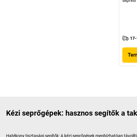
seprési
17-
Ter
Kézi seprőgépek: hasznos segítők a ta
Hatékony tisztasági segítők: A kézi seprőgépek megbízhatóan távolí