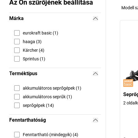
Az Ön szűrőjének beállítása
Modell 
Márka
eurokraft basic (1)
haaga (3)
Kärcher (4)
Sprintus (1)
Terméktípus
akkumulátoros seprőgépek (1)
Seprőg
akkumulátoros seprűk (1)
2 oldalk
seprőgépek (14)
Fenntarthatóság
Fenntartható (mindegyik) (4)