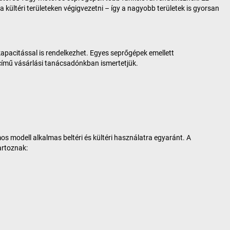
 kültéri területeken végigvezetni – így a nagyobb területek is gyorsan
kapacitással is rendelkezhet. Egyes seprőgépek emellett
ímű vásárlási tanácsadónkban ismertetjük.
os modell alkalmas beltéri és kültéri használatra egyaránt. A
artoznak: