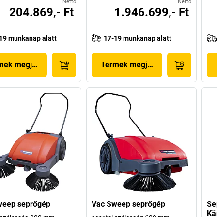
Nettó
Nettó
204.869,- Ft
1.946.699,- Ft
19 munkanap alatt
17-19 munkanap alatt
mék megjelenítése
Termék megjelenítése
weep seprőgép
Vac Sweep seprőgép
Se
Kä