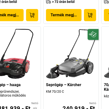
2 órán belül
> 72 órán belül
mék megjelenítése
Termék megjelenítése
gép – haaga
Seprőgép – Kärcher
70
Kä
eprűrendszer,
KM 70/20 C
látoros működés
kéz
Nettó
Nettó
481.939,- Ft
240.919,- Ft
-tól