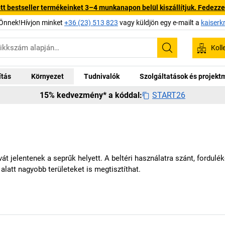
 bestseller termékeinket 3–4 munkanapon belül kiszállítjuk. Fedezze fe
Önnek!Hívjon minket
+36 (23) 513 823
vagy küldjön egy e-mailt a
kaiserk
Koll
Keresés
ítás
Környezet
Tudnivalók
Szolgáltatások és projek
START26
15% kedvezmény* a kóddal:
t jelentenek a seprűk helyett. A beltéri használatra szánt, fordulé
alatt nagyobb területeket is megtisztíthat.