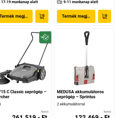
17-19 munkanap alatt
9-11 munkanap alatt
Termék megjelenítése
Termék megjelenítése
/15 C Classic seprőgép –
MEDUSA akkumulátoros
rcher
seprőgép – Sprintus
i
2 akkumulátorral
Nettó
Nettó
261.519,- Ft
122.469,- Ft