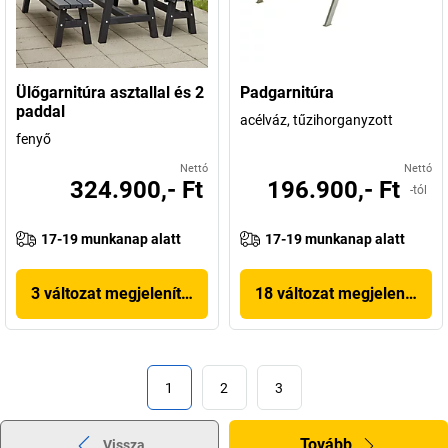
Ülőgarnitúra asztallal és 2
Padgarnitúra
paddal
acélváz, tűzihorganyzott
fenyő
Nettó
Nettó
324.900,- Ft
196.900,- Ft
-tól
17-19 munkanap alatt
17-19 munkanap alatt
3 változat megjelenítése
18 változat megjelenítése
1
2
3
Tovább
Vissza