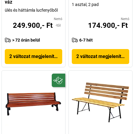
váz
1 asztal, 2 pad
ülés és háttámla lucfenyőből
Nettó
Nettó
249.900,- Ft
174.900,- Ft
-tól
> 72 órán belül
6-7 hét
2 változat megjelenítése
2 változat megjelenítése