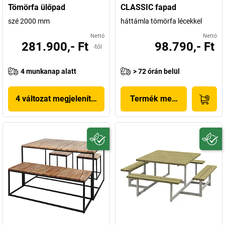
Tömörfa ülőpad
CLASSIC fapad
szé 2000 mm
háttámla tömörfa lécekkel
Nettó
Nettó
281.900,- Ft
98.790,- Ft
-tól
4 munkanap alatt
> 72 órán belül
4 változat megjelenítése
Termék megjelenítése