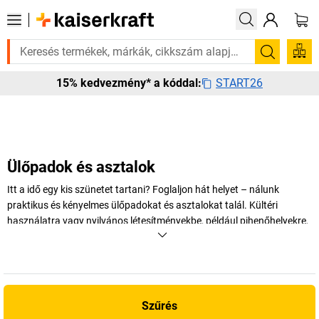
sen szüksége van rá? Válogatott bestseller termékeinket 3–4 munkanapon
Keresés
START26
15% kedvezmény* a kóddal:
Ülőpadok és asztalok
Itt a idő egy kis szünetet tartani? Foglaljon hát helyet – nálunk
praktikus és kényelmes ülőpadokat és asztalokat talál. Kültéri
használatra vagy nyilvános létesítményekbe, például pihenőhelyekre,
parkokba vagy sétálóutcákba. De akár állatkertekben vagy
vidámparkokban is szívesen pihenjük ki rajtuk a jövés-menést a friss
levegőn.
+
Több megjelenítése
Szűrés