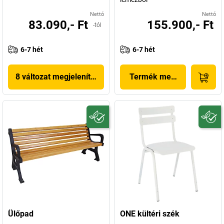
Nettó
Nettó
83.090,- Ft
155.900,- Ft
-tól
6-7 hét
6-7 hét
8 változat megjelenítése
Termék megjelenítése
Ülőpad
ONE kültéri szék