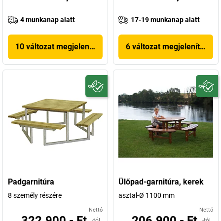
4 munkanap alatt
17-19 munkanap alatt
10 változat megjelenítése
6 változat megjelenítése
Padgarnitúra
Ülőpad-garnitúra, kerek
8 személy részére
asztal-Ø 1100 mm
Nettó
Nettó
322.900,- Ft
206.900,- Ft
-tól
-tól