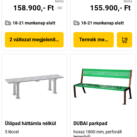
Nettó
Nettó
158.900,- Ft
155.900,- Ft
-tól
18-21 munkanap alatt
18-21 munkanap alatt
2 változat megjelenítése
Termék megjelenítése
Ülőpad háttámla nélkül
DUBAI parkpad
5 léccel
hossz 1800 mm, perforált
lemezből