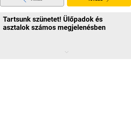
Tartsunk szünetet! Ülőpadok és
asztalok számos megjelenésben
Időnként szükség van egy kis szünetre, ehhez pedig kell egy jó hely a
kikapcsolódáshoz. A
kaiserkraft
remek választékot biztosít kültéri
bútorokból, hogy a munkatársak, az ügyfelek és a látogatók a
szabad ég alatt is jól érezzék magukat. Minden asztal, ülőpad és
kombinált ülőgarnitúra kiváló minőségű alapanyagokból készül,
stabil, hosszú élettartamú és időjárásálló. És mivel tudjuk, hogy
minden vállalat saját arculattal rendelkezik, webáruházunkban
különböző megjelenések és anyagkombinációk közül választhat a
praktikusan egyszerűtől egészen a nosztalgikusan játékosig.
A megfelelő ülőpadok minden vállalat és