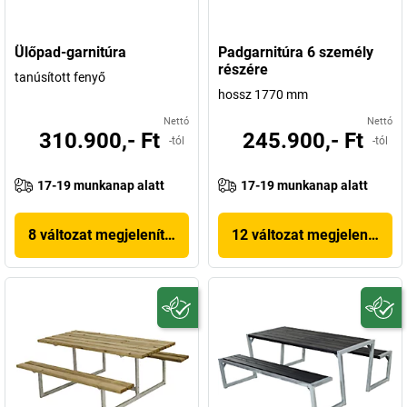
Ülőpad-garnitúra
Padgarnitúra 6 személy
részére
tanúsított fenyő
hossz 1770 mm
Nettó
Nettó
310.900,- Ft
245.900,- Ft
-tól
-tól
17-19 munkanap alatt
17-19 munkanap alatt
8 változat megjelenítése
12 változat megjelenítése