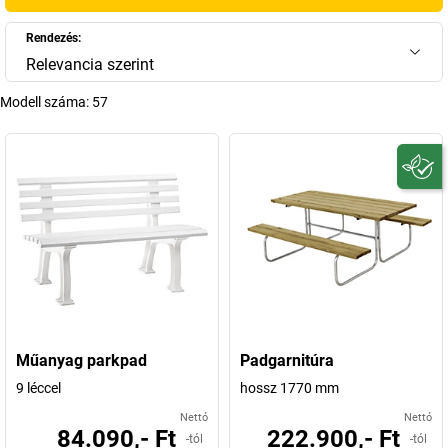
Rendezés:
Relevancia szerint
Modell száma:
57
Műanyag parkpad
Padgarnitúra
9 léccel
hossz 1770 mm
Nettó
Nettó
84.090,- Ft
222.900,- Ft
-tól
-tól