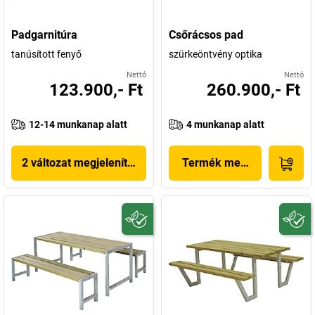
Padgarnitúra
Csőrácsos pad
tanúsított fenyő
szürkeöntvény optika
Nettó
Nettó
123.900,- Ft
260.900,- Ft
12-14 munkanap alatt
4 munkanap alatt
2 változat megjelenítése
Termék megjelenítése