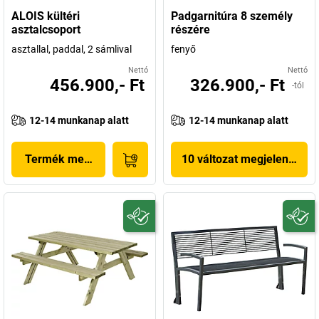
ALOIS kültéri
Padgarnitúra 8 személy
asztalcsoport
részére
asztallal, paddal, 2 sámlival
fenyő
Nettó
Nettó
456.900,- Ft
326.900,- Ft
-tól
12-14 munkanap alatt
12-14 munkanap alatt
Termék megjelenítése
10 változat megjelenítése