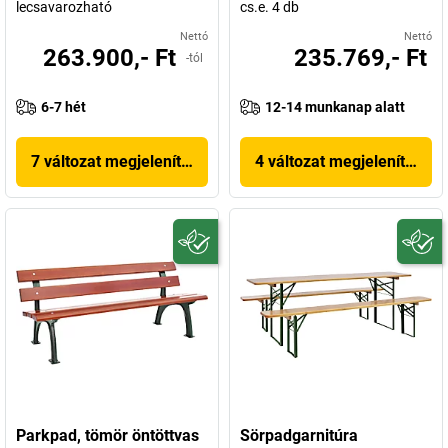
lecsavarozható
cs.e. 4 db
Nettó
Nettó
263.900,- Ft
235.769,- Ft
-tól
6-7 hét
12-14 munkanap alatt
7 változat megjelenítése
4 változat megjelenítése
Parkpad, tömör öntöttvas
Sörpadgarnitúra