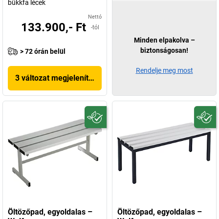
bükkfa lécek
Nettó
133.900,- Ft
-tól
Minden elpakolva –
biztonságosan!
> 72 órán belül
Rendelje meg most
3 változat megjelenítése
Öltözőpad, egyoldalas –
Öltözőpad, egyoldalas –