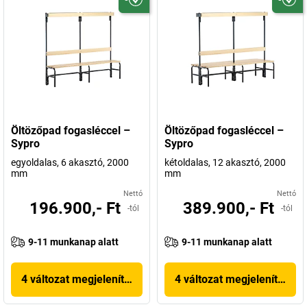
Öltözőpad fogasléccel –
Öltözőpad fogasléccel –
Sypro
Sypro
egyoldalas, 6 akasztó, 2000
kétoldalas, 12 akasztó, 2000
mm
mm
Nettó
Nettó
196.900,- Ft
389.900,- Ft
-tól
-tól
9-11 munkanap alatt
9-11 munkanap alatt
4 változat megjelenítése
4 változat megjelenítése