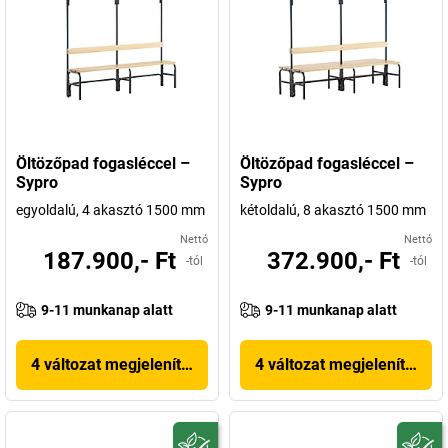
Öltözőpad fogasléccel –
Öltözőpad fogasléccel –
Sypro
Sypro
egyoldalú, 4 akasztó 1500 mm
kétoldalú, 8 akasztó 1500 mm
Nettó
Nettó
187.900,- Ft
372.900,- Ft
-tól
-tól
9-11 munkanap alatt
9-11 munkanap alatt
4 változat megjelenítése
4 változat megjelenítése