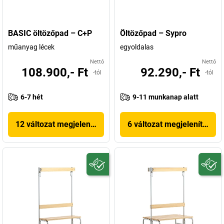
BASIC öltözőpad – C+P
Öltözőpad – Sypro
műanyag lécek
egyoldalas
Nettó
Nettó
108.900,- Ft
92.290,- Ft
-tól
-tól
6-7 hét
9-11 munkanap alatt
12 változat megjelenítése
6 változat megjelenítése