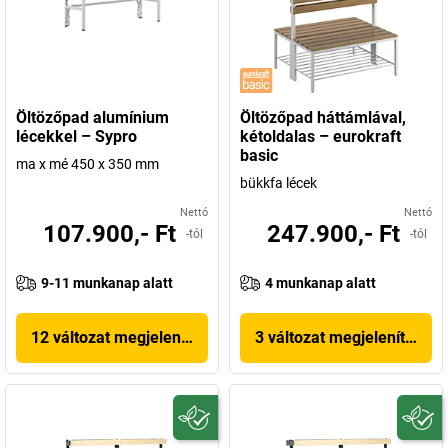
Öltözőpad alumínium
Öltözőpad háttámlával,
lécekkel – Sypro
kétoldalas – eurokraft
basic
ma x mé 450 x 350 mm
bükkfa lécek
Nettó
Nettó
107.900,- Ft
247.900,- Ft
-tól
-tól
9-11 munkanap alatt
4 munkanap alatt
12 változat megjelenítése
3 változat megjelenítése