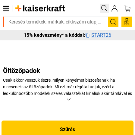
n rá? Válogatott bestseller termékeinket 3–4 munkanapon belül kiszállí
Keresés
START26
15% kedvezmény* a kóddal:
Öltözőpadok
Csak akkor vesszük észre, milyen kényelmet biztosítanak, ha
nincsenek: az öltözőpadok! Mi ezt már régóta tudjuk, ezért a
legkülönbözőbb modellek széles választékát kínáljuk akár támlával és
akasztóval, illetve egyoldalas vagy kétoldalas kivitelben is. Nálunk
biztosan megtalálja a megfelelő öltözőpadot.
+
Több megjelenítése
Szűrés