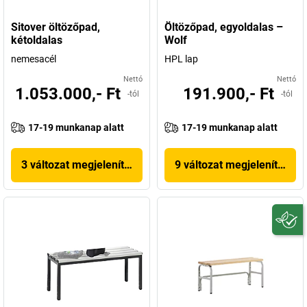
Sitover öltözőpad,
Öltözőpad, egyoldalas –
kétoldalas
Wolf
nemesacél
HPL lap
Nettó
Nettó
1.053.000,- Ft
191.900,- Ft
-tól
-tól
17-19 munkanap alatt
17-19 munkanap alatt
3 változat megjelenítése
9 változat megjelenítése