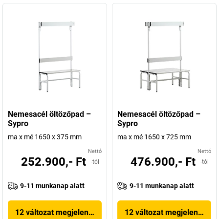
Nemesacél öltözőpad –
Nemesacél öltözőpad –
Sypro
Sypro
ma x mé 1650 x 375 mm
ma x mé 1650 x 725 mm
Nettó
Nettó
252.900,- Ft
476.900,- Ft
-tól
-tól
9-11 munkanap alatt
9-11 munkanap alatt
12 változat megjelenítése
12 változat megjelenítése