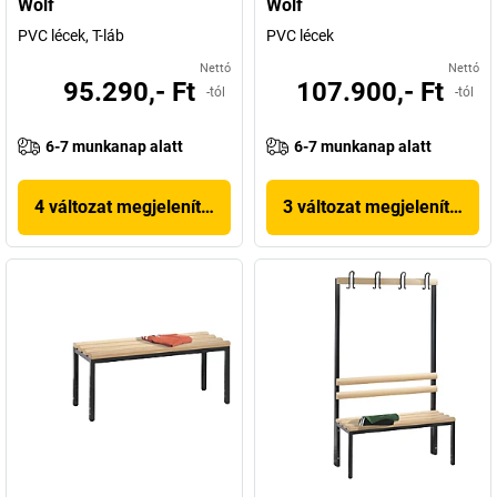
Wolf
Wolf
PVC lécek, T-láb
PVC lécek
Nettó
Nettó
95.290,- Ft
107.900,- Ft
-tól
-tól
6-7 munkanap alatt
6-7 munkanap alatt
4 változat megjelenítése
3 változat megjelenítése