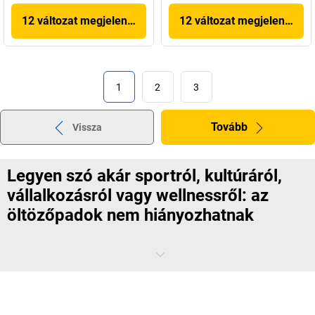
12 változat megjelenítése
12 változat megjelenítése
1
2
3
Tovább
Vissza
Legyen szó akár sportról, kultúráról,
vállalkozásról vagy wellnessről: az
öltözőpadok nem hiányozhatnak
A ruha teszi az embert – elsősorban az adott alkalomhoz megfelelő
ruházat.