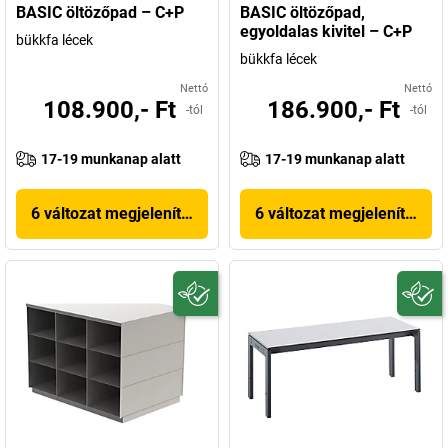
BASIC öltözőpad – C+P
BASIC öltözőpad,
egyoldalas kivitel – C+P
bükkfa lécek
bükkfa lécek
Nettó
Nettó
108.900,- Ft
186.900,- Ft
-tól
-tól
17-19 munkanap alatt
17-19 munkanap alatt
6 változat megjelenítése
6 változat megjelenítése