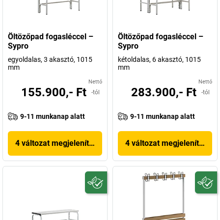
Öltözőpad fogasléccel –
Öltözőpad fogasléccel –
Sypro
Sypro
egyoldalas, 3 akasztó, 1015
kétoldalas, 6 akasztó, 1015
mm
mm
Nettó
Nettó
155.900,- Ft
283.900,- Ft
-tól
-tól
9-11 munkanap alatt
9-11 munkanap alatt
4 változat megjelenítése
4 változat megjelenítése