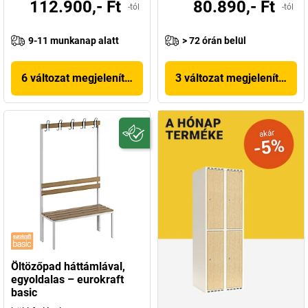
112.900,- Ft
80.890,- Ft
-tól
-tól
9-11 munkanap alatt
> 72 órán belül
6 változat megjelenítése
3 változat megjelenítése
Öltözőpad háttámlával,
egyoldalas – eurokraft
basic