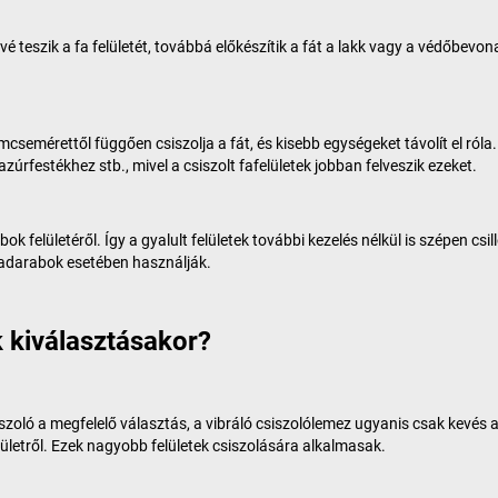
é teszik a fa felületét, továbbá előkészítik a fát a lakk vagy a védőbe
emérettől függően csiszolja a fát, és kisebb egységeket távolít el róla.
lazúrfestékhez stb., mivel a csiszolt fafelületek jobban felveszik ezeket.
k felületéről. Így a gyalult felületek további kezelés nélkül is szépen cs
kadarabok esetében használják.
k kiválasztásakor?
szoló a megfelelő választás, a vibráló csiszolólemez ugyanis csak kevés 
ületről. Ezek nagyobb felületek csiszolására alkalmasak.