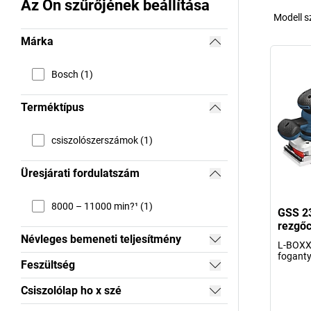
Az Ön szűrőjének beállítása
Modell 
Márka
Bosch (1)
Terméktípus
csiszolószerszámok (1)
Üresjárati fordulatszám
8000 – 11000 min?¹ (1)
GSS 23
rezgőc
Névleges bemeneti teljesítmény
L-BOXX 
foganty
Feszültség
Csiszolólap ho x szé