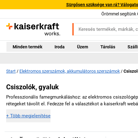
Sürgősen szüksége van rá? Válogatott
Örömmel segítünk 
Minden termék
Iroda
Üzem
Tárolás
Száll
Start
Elektromos szerszámok, akkumulátoros szerszámok
Csiszol
Csiszolók, gyaluk
Professzionális famegmunkáláshoz: az elektromos csiszológépek
rétegeket távolít el. Fedezze fel a választékot a
kaiserkraft
webá
+
Több megjelenítése