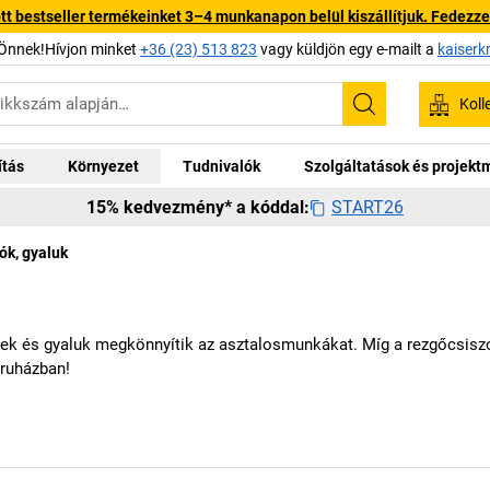
 bestseller termékeinket 3–4 munkanapon belül kiszállítjuk. Fedezze fe
Önnek!Hívjon minket
+36 (23) 513 823
vagy küldjön egy e-mailt a
kaiserk
Koll
Keresés
ítás
Környezet
Tudnivalók
Szolgáltatások és projek
START26
15% kedvezmény* a kóddal:
ók, gyaluk
 és gyaluk megkönnyítik az asztalosmunkákat. Míg a rezgőcsiszol
ruházban!