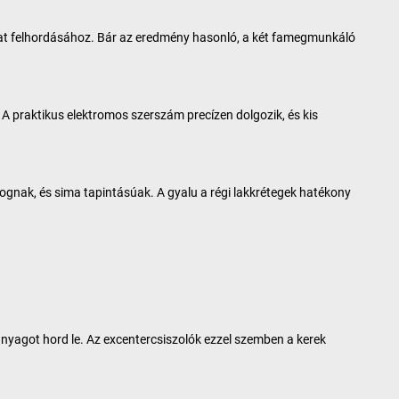
vonat felhordásához. Bár az eredmény hasonló, a két famegmunkáló
 A praktikus elektromos szerszám precízen dolgozik, és kis
illognak, és sima tapintásúak. A gyalu a régi lakkrétegek hatékony
anyagot hord le. Az excentercsiszolók ezzel szemben a kerek