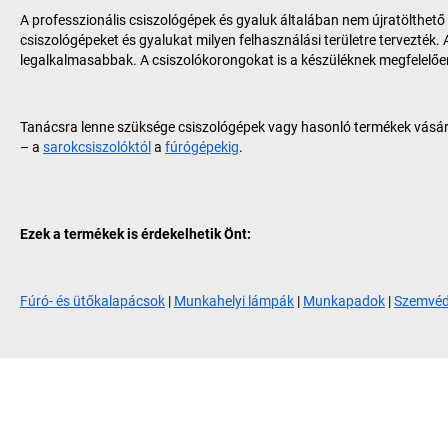
A professzionális csiszológépek és gyaluk általában nem újratölthető
csiszológépeket és gyalukat milyen felhasználási területre tervezték
legalkalmasabbak. A csiszolókorongokat is a készüléknek megfelelő
Tanácsra lenne szüksége csiszológépek vagy hasonló termékek vásár
– a
sarokcsiszolóktól
a
fúrógépekig
.
Ezek a termékek is érdekelhetik Önt:
Fúró- és ütőkalapácsok
|
Munkahelyi lámpák
|
Munkapadok
|
Szemvé