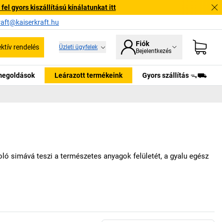
l gyors kiszállítású kínálatunkat itt
raft@kaiserkraft.hu
Fiók
ektív rendelés
Üzleti ügyfelek
Bejelentkezés
tmegoldások
Leárazott termékeink
Gyors szállítás ᯓ⛟
ó simává teszi a természetes anyagok felületét, a gyalu egész