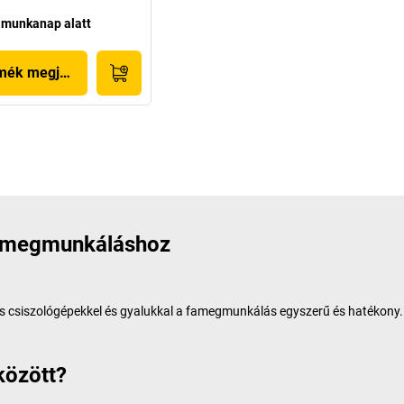
 munkanap alatt
mék megjelenítése
famegmunkáláshoz
 csiszológépekkel és gyalukkal a famegmunkálás egyszerű és hatékony. A m
között?