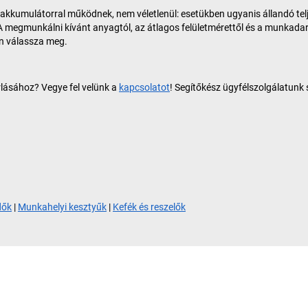
 akkumulátorral működnek, nem véletlenül: esetükben ugyanis állandó telj
. A megmunkálni kívánt anyagtól, az átlagos felületmérettől és a munkad
en válassza meg.
lásához? Vegye fel velünk a
kapcsolatot
! Segítőkész ügyfélszolgálatunk
dők
|
Munkahelyi kesztyűk
|
Kefék és reszelők