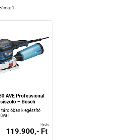
száma:
1
0 AVE Professional
siszoló – Bosch
tárolóban kiegészítő
úval
Nettó
119.900,- Ft