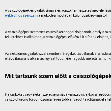
A csiszológépek és gyaluk simává és vonzó, természetes megjelenésűv
elektromos szerszám
a működési módjában különbözik egymástól.
A csiszológépek szemcsés csiszolókoronggal dolgoznak, amely a szemcs
felületekhez is alkalmas. A csiszológépek előkészítik a fát az olajhoz, 
Az elektromos gyaluk ezzel szemben rétegeket távolítanak el a fadarabo
eltávolítására is alkalmas, így azt többnyire nagyobb méretű fa mun
Mit tartsunk szem előtt a csiszológépe
Ha sarkokat vagy éleket szeretne simává varázsolni, akkor a rezgőcsi
csiszolókorong forgómozgása révén több anyagot távolítanak el a fel