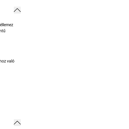
céllemez
ntű
thoz való