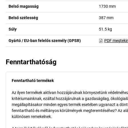
Belső magasság
1730
mm
Belső szélesség
387
mm
Súly
51.5
kg
Gyártó / EU-ban felelős személy (GPSR)
PDF megteki
Fenntarthatóság
Fenntartható termékek
Az ilyen termékek aktívan hozzájárulnak környezetünk védelméhez 
kritériumainknak, ezáltal hozzájárulnak a gazdaságilag, ökológia
megállapításakor minden egyes termék esetében ugyanazt a döntő k
fenntartható és méltányos körülmények megteremtéséhez? Az aláb
különösen remekelnek.