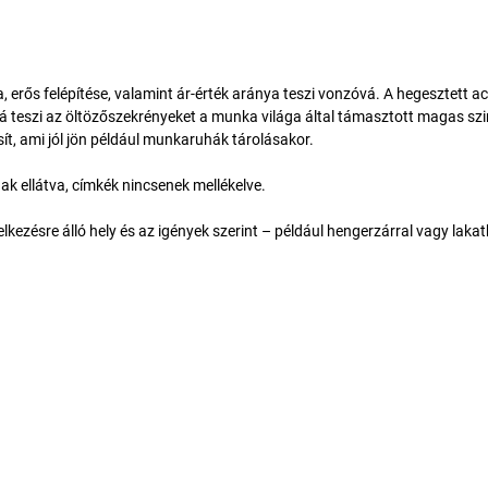
, erős felépítése, valamint ár-érték aránya teszi vonzóvá. A hegesztett a
á teszi az öltözőszekrényeket a munka világa által támasztott magas szi
sít, ami jól jön például munkaruhák tárolásakor.
ak ellátva, címkék nincsenek mellékelve.
delkezésre álló hely és az igények szerint – például hengerzárral vagy laka