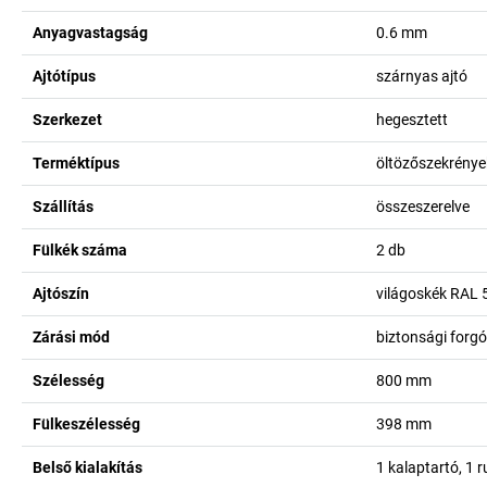
Anyagvastagság
0.6
mm
Ajtótípus
szárnyas ajtó
Szerkezet
hegesztett
Terméktípus
öltözőszekrények
Szállítás
összeszerelve
Fülkék száma
2
db
Ajtószín
világoskék RAL 
Zárási mód
biztonsági forgó
Szélesség
800
mm
Fülkeszélesség
398
mm
Belső kialakítás
1 kalaptartó, 1 