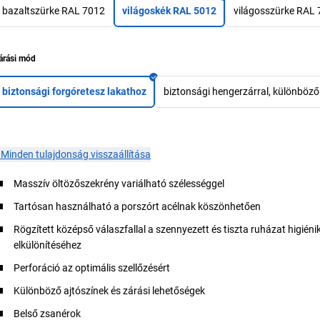
bazaltszürke RAL 7012
világoskék RAL 5012
világosszürke RAL
árási mód
biztonsági forgóretesz lakathoz
biztonsági hengerzárral, különböző
×
Minden tulajdonság visszaállítása
Masszív öltözőszekrény variálható szélességgel
Tartósan használható a porszórt acélnak köszönhetően
Rögzített középső válaszfallal a szennyezett és tiszta ruházat higiéni
elkülönítéséhez
Perforáció az optimális szellőzésért
Különböző ajtószínek és zárási lehetőségek
Belső zsanérok