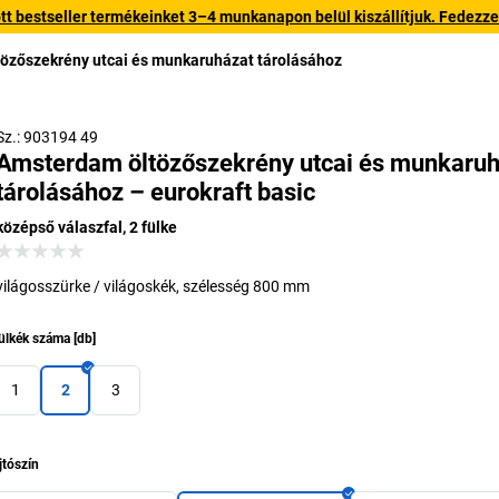
 bestseller termékeinket 3–4 munkanapon belül kiszállítjuk. Fedezze fe
özőszekrény utcai és munkaruházat tárolásához
Sz.: 903194 49
Amsterdam öltözőszekrény utcai és munkaru
tárolásához – eurokraft basic
középső válaszfal, 2 fülke
világosszürke / világoskék, szélesség 800 mm
ülkék száma
[
db
]
1
2
3
jtószín