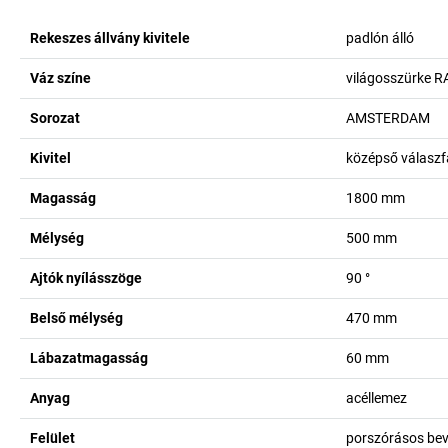
Rekeszes állvány kivitele
padlón álló
Váz színe
világosszürke R
Sorozat
AMSTERDAM
Kivitel
középső válaszfa
Magasság
1800
mm
Mélység
500
mm
Ajtók nyílásszöge
90
°
Belső mélység
470
mm
Lábazatmagasság
60
mm
Anyag
acéllemez
Felület
porszórásos bev