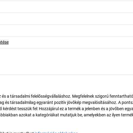
ntése
és a társadalmi felelősségvállaláshoz. Megfelelnek szigorú fenntarthat
ilag és társadalmilag egyaránt pozitív jövőkép megvalósításához. A pont
érdést tesszük fel: Hozzájárul ez a termék a jelenben és a jövőben egy
biakban azokat a kategóriákat mutatjuk be, amelyekben az ilyen termé