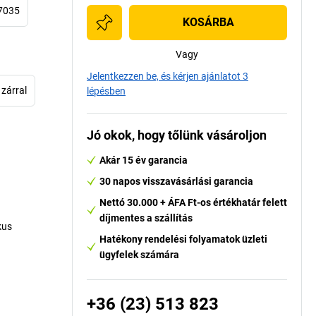
 7035
KOSÁRBA
Vagy
Jelentkezzen be, és kérjen ajánlatot 3
 zárral
lépésben
Jó okok, hogy tőlünk vásároljon
Akár 15 év garancia
30 napos visszavásárlási garancia
Nettó 30.000 + ÁFA Ft-os értékhatár felett
díjmentes a szállítás
kus
Hatékony rendelési folyamatok üzleti
ügyfelek számára
+36 (23) 513 823