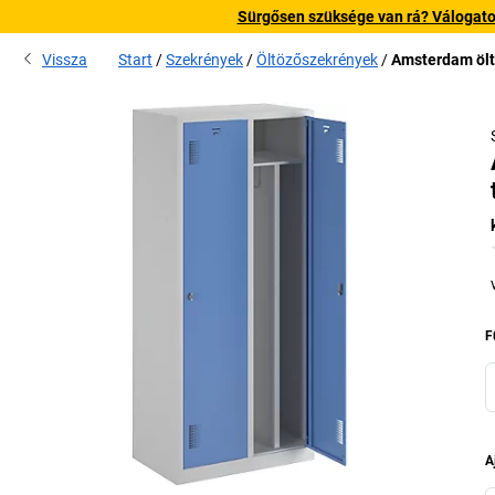
Sürgősen szüksége van rá? Válogatott
Vissza
Start
Szekrények
Öltözőszekrények
Amsterdam ölt
F
A