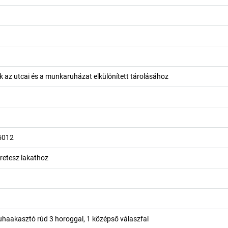
 az utcai és a munkaruházat elkülönített tárolásához
5012
retesz lakathoz
ruhaakasztó rúd 3 horoggal, 1 középső válaszfal