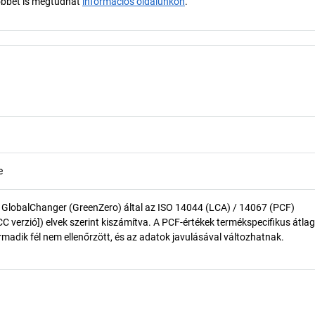
öbbet is megtudhat
információs oldalunkon
.
e
 GlobalChanger (GreenZero) által az ISO 14044 (LCA) / 14067 (PCF)
 verzió]) elvek szerint kiszámítva. A PCF-értékek termékspecifikus átlag
madik fél nem ellenőrzött, és az adatok javulásával változhatnak.