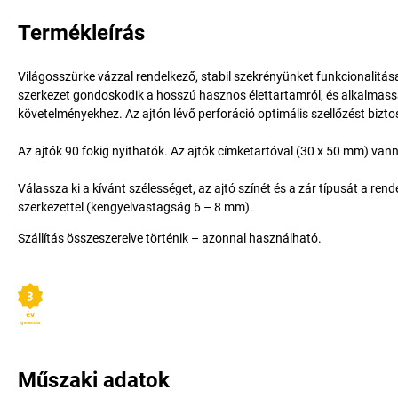
Termékleírás
Világosszürke vázzal rendelkező, stabil szekrényünket funkcionalitása
szerkezet gondoskodik a hosszú hasznos élettartamról, és alkalmass
követelményekhez. Az ajtón lévő perforáció optimális szellőzést bizto
Az ajtók 90 fokig nyithatók. Az ajtók címketartóval (30 x 50 mm) vann
Válassza ki a kívánt szélességet, az ajtó színét és a zár típusát a ren
szerkezettel (kengyelvastagság 6 – 8 mm).
Szállítás összeszerelve történik – azonnal használható.
Műszaki adatok