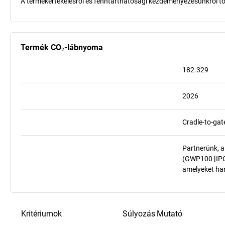
A termékértékelésről és fenntarthatósági kezdeményezésünkről t
Termék CO₂-lábnyoma
182.329
2026
Cradle-to-gat
Partnerünk, a
(GWP100 [IPCC
amelyeket har
Kritériumok
Súlyozás
Mutató