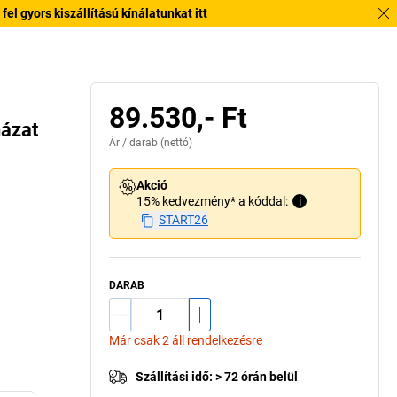
l gyors kiszállítású kínálatunkat itt
89.530,- Ft
házat
Ár /
darab
(nettó)
Akció
15% kedvezmény* a kóddal:
i
START26
DARAB
Már csak 2 áll rendelkezésre
Szállítási idő
:
> 72 órán belül