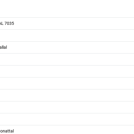
AL 7035
llal
onattal