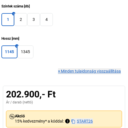
Szintek száma
[
db
]
1
2
3
4
Hossz
[
mm
]
1145
1345
×
Minden tulajdonság visszaállítása
202.900,- Ft
Ár /
darab
(nettó)
Akció
15% kedvezmény* a kóddal:
i
START26