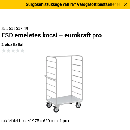
Sürgősen szüksége van rá? Válogatott bestseller termékeink
Sz.: 659557 49
ESD emeletes kocsi – eurokraft pro
2 oldalfallal
rakfelület h x szé 975 x 620 mm, 1 polc