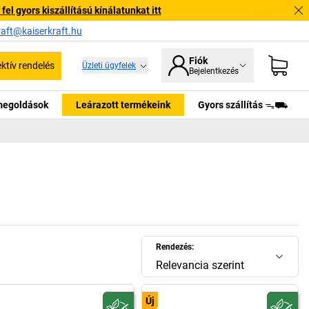
l gyors kiszállítású kínálatunkat itt
raft@kaiserkraft.hu
Fiók
ektív rendelés
Üzleti ügyfelek
Bejelentkezés
tmegoldások
Leárazott termékeink
Gyors szállítás ᯓ⛟
Rendezés:
Relevancia szerint
Új