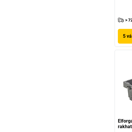
> 7
5 vá
Elforg
rakhat