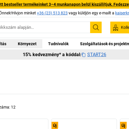
 bestseller termékeinket 3–4 munkanapon belül kiszállítjuk. Fedezze fe
Önnek!Hívjon minket
+36 (23) 513 823
vagy küldjön egy e-mailt a
kaiserk
Koll
Keresés
ítás
Környezet
Tudnivalók
Szolgáltatások és projek
START26
15% kedvezmény* a kóddal:
száma:
12
Új
Új