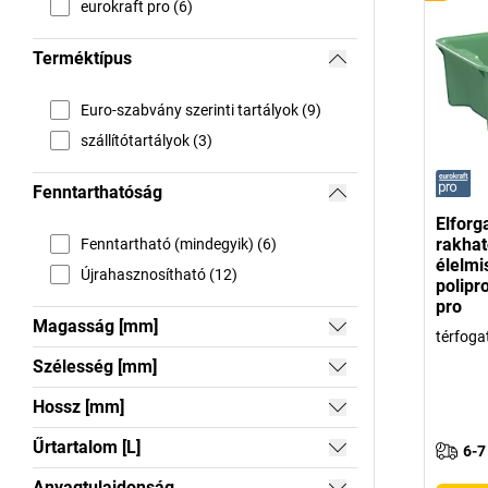
eurokraft pro (6)
Terméktípus
Euro-szabvány szerinti tartályok (9)
szállítótartályok (3)
Fenntarthatóság
Elforg
rakhat
Fenntartható (mindegyik) (6)
élelmi
Újrahasznosítható (12)
polipr
pro
Magasság [mm]
térfogat
Szélesség [mm]
Hossz [mm]
Űrtartalom [L]
6-7
Anyagtulajdonság