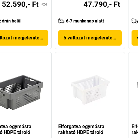
52.590,- Ft
47.790,- Ft
-tól
2 órán belül
6-7 munkanap alatt
ltozat megjelenítése
5 változat megjelenítése
atva egymásra
Elforgatva egymásra
El
ó HDPE tároló
rakható HDPE tároló
ra