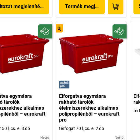
ltozat megjelenítése
Termék megjelenítése
Új
atva egymásra
Elforgatva egymásra
El
ó tárolók
rakható tárolók
ra
szerekhez alkalmas
élelmiszerekhez alkalmas
tér
opilénből – eurokraft
polipropilénből – eurokraft
pro
 50 l, cs. e. 3 db
térfogat 70 l, cs. e. 2 db
Nettó
Nettó