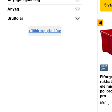
5 vá
Anyag
Bruttó ár
Új
+
Több megjelenítése
Elforg
rakhat
élelmi
polipr
pro
térfogat