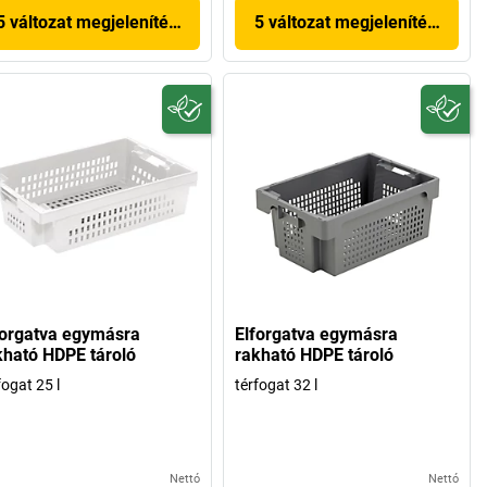
5 változat megjelenítése
5 változat megjelenítése
forgatva egymásra
Elforgatva egymásra
kható HDPE tároló
rakható HDPE tároló
fogat 25 l
térfogat 32 l
Nettó
Nettó