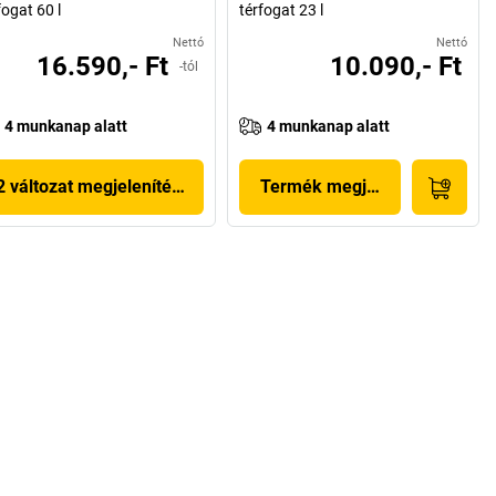
fogat 60 l
térfogat 23 l
Nettó
Nettó
16.590,- Ft
10.090,- Ft
-tól
4 munkanap alatt
4 munkanap alatt
2 változat megjelenítése
Termék megjelenítése