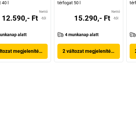
 40 l
térfogat 50 l
tér
Nettó
Nettó
12.590,- Ft
15.290,- Ft
-tól
-tól
unkanap alatt
4 munkanap alatt
ltozat megjelenítése
2 változat megjelenítése