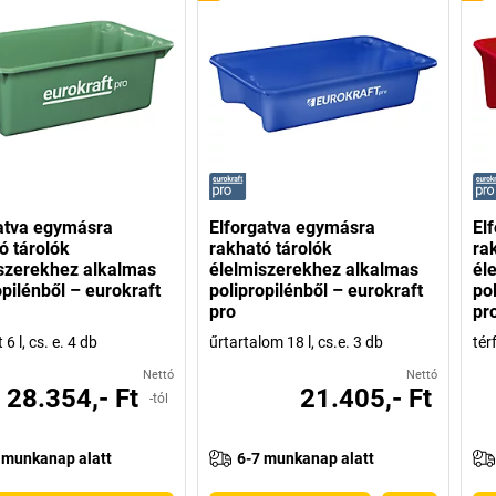
atva egymásra
Elforgatva egymásra
El
ó tárolók
rakható tárolók
ra
szerekhez alkalmas
élelmiszerekhez alkalmas
él
opilénből – eurokraft
polipropilénből – eurokraft
po
pro
pr
 6 l, cs. e. 4 db
űrtartalom 18 l, cs.e. 3 db
tér
Nettó
Nettó
28.354,- Ft
21.405,- Ft
-tól
 munkanap alatt
6-7 munkanap alatt