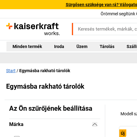
Sürgősen szüksége van rá? Válogatott
Örömmel segítünk 
Minden termék
Iroda
Üzem
Tárolás
Száll
Start
Egymásba rakható tárolók
Egymásba rakható tárolók
Az Ön szűrőjének beállítása
Modell 
Márka
Új