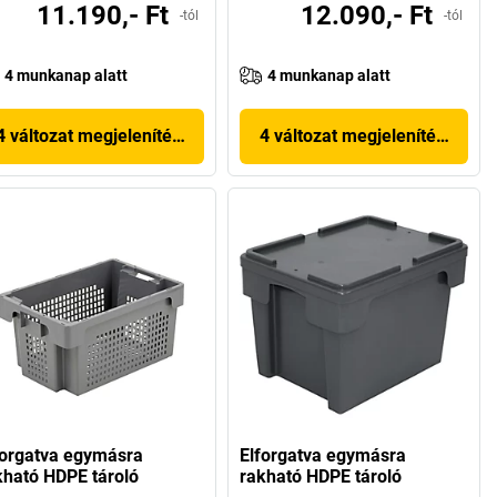
11.190,- Ft
12.090,- Ft
-tól
-tól
4 munkanap alatt
4 munkanap alatt
4 változat megjelenítése
4 változat megjelenítése
forgatva egymásra
Elforgatva egymásra
kható HDPE tároló
rakható HDPE tároló