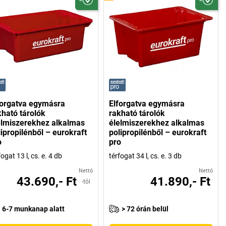
forgatva egymásra
Elforgatva egymásra
kható tárolók
rakható tárolók
elmiszerekhez alkalmas
élelmiszerekhez alkalmas
lipropilénből – eurokraft
polipropilénből – eurokraft
o
pro
fogat 13 l, cs. e. 4 db
térfogat 34 l, cs. e. 3 db
Nettó
Nettó
43.690,- Ft
41.890,- Ft
-tól
6-7 munkanap alatt
> 72 órán belül