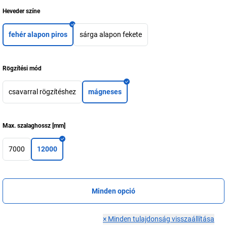
Heveder színe
fehér alapon piros
sárga alapon fekete
Rögzítési mód
csavarral rögzítéshez
mágneses
Max. szalaghossz
[
mm
]
7000
12000
Minden opció
×
Minden tulajdonság visszaállítása