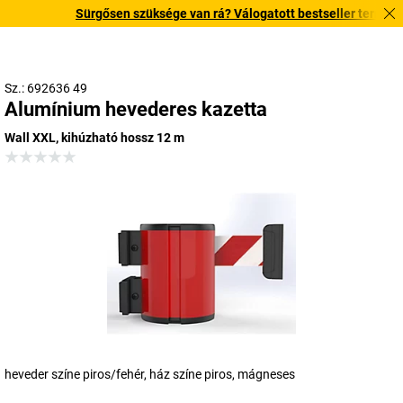
Sürgősen szüksége van rá? Válogatott bestseller termékeinke
Sz.: 692636 49
Alumínium hevederes kazetta
Wall XXL, kihúzható hossz 12 m
heveder színe piros/fehér, ház színe piros, mágneses