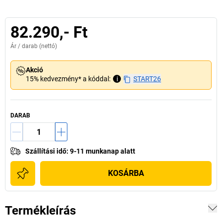
82.290,- Ft
Ár /
darab
(nettó)
Akció
15% kedvezmény* a kóddal:
i
START26
DARAB
Szállítási idő
:
9-11 munkanap alatt
KOSÁRBA
Termékleírás