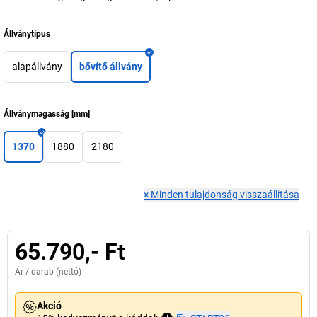
Állványtípus
alapállvány
bővítő állvány
Állványmagasság
[
mm
]
1370
1880
2180
×
Minden tulajdonság visszaállítása
65.790,- Ft
Ár /
darab
(nettó)
Akció