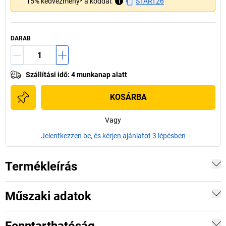
15% kedvezmény* a kóddal:
i
START26
DARAB
Szállítási idő
:
4 munkanap alatt
KOSÁRBA
Vagy
Jelentkezzen be, és kérjen ajánlatot 3 lépésben
Termékleírás
Műszaki adatok