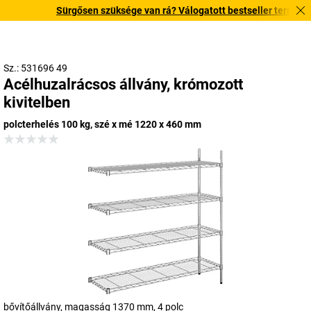
Sürgősen szüksége van rá? Válogatott bestseller termékeinket
Sz.: 531696 49
Acélhuzalrácsos állvány, krómozott
kivitelben
polcterhelés 100 kg, szé x mé 1220 x 460 mm
bővítőállvány, magasság 1370 mm, 4 polc