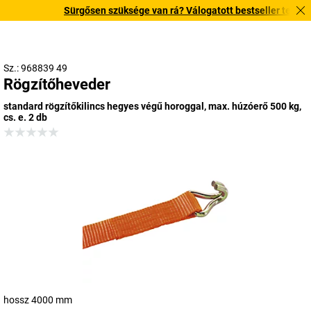
Sürgősen szüksége van rá? Válogatott bestseller termékeink
Sz.: 968839 49
Rögzítőheveder
standard rögzítőkilincs hegyes végű horoggal, max. húzóerő 500 kg,
cs. e. 2 db
hossz 4000 mm