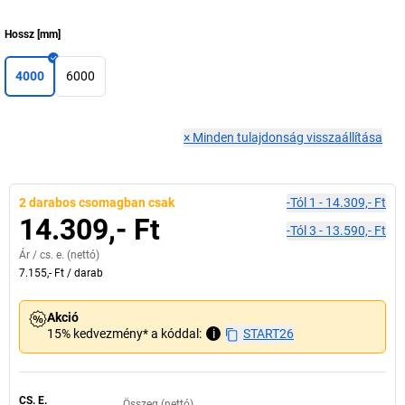
Hossz
[
mm
]
4000
6000
×
Minden tulajdonság visszaállítása
2 darabos csomagban csak
-tól
1
-
14.309,- Ft
14.309,- Ft
-tól
3
-
13.590,- Ft
Ár /
cs. e.
(nettó)
7.155,- Ft
/
darab
Akció
15% kedvezmény* a kóddal:
i
START26
CS. E.
Összeg (nettó)