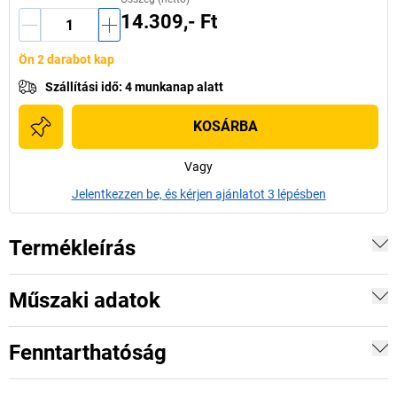
14.309,- Ft
Ön 2 darabot kap
Szállítási idő
:
4 munkanap alatt
KOSÁRBA
Vagy
Jelentkezzen be, és kérjen ajánlatot 3 lépésben
Termékleírás
Műszaki adatok
Fenntarthatóság