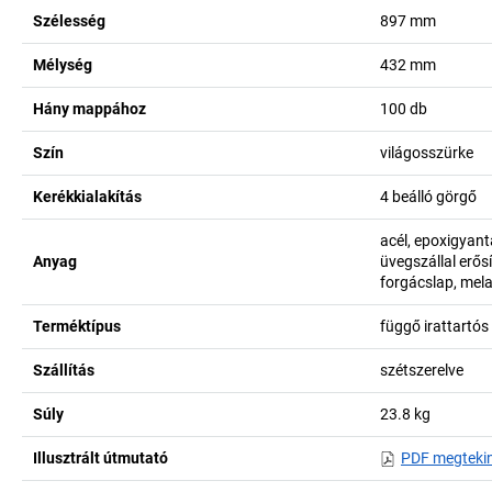
Szélesség
897
mm
Mélység
432
mm
Hány mappához
100
db
Szín
világosszürke
Kerékkialakítás
4 beálló görgő
acél, epoxigyant
Anyag
üvegszállal erő
forgácslap, mel
Terméktípus
függő irattartós
Szállítás
szétszerelve
Súly
23.8
kg
Illusztrált útmutató
PDF megteki