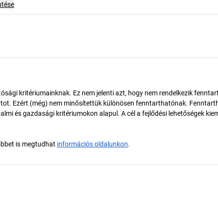
ntése
ósági kritériumainknak. Ez nem jelenti azt, hogy nem rendelkezik fenntar
tot. Ezért (még) nem minősítettük különösen fenntarthatónak. Fenntart
almi és gazdasági kritériumokon alapul. A cél a fejlődési lehetőségek kie
öbbet is megtudhat
információs oldalunkon
.