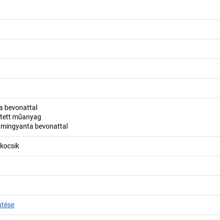
a bevonattal
sített műanyag
amingyanta bevonattal
 kocsik
ntése