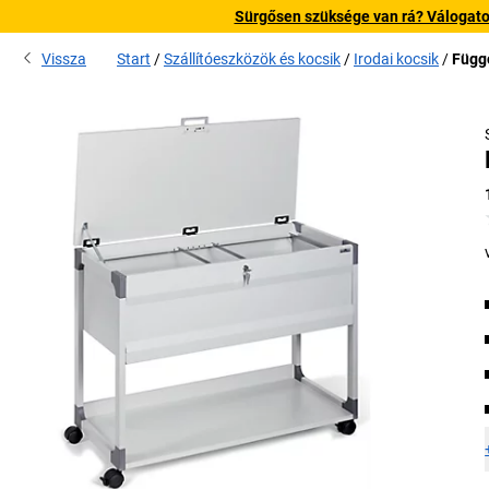
Sürgősen szüksége van rá? Válogatott
Vissza
Start
Szállítóeszközök és kocsik
Irodai kocsik
Függő