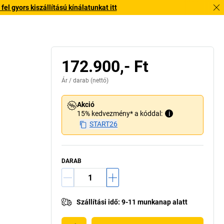
l gyors kiszállítású kínálatunkat itt
172.900,- Ft
Ár /
darab
(nettó)
Akció
15% kedvezmény* a kóddal:
i
START26
DARAB
Szállítási idő
:
9-11 munkanap alatt