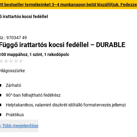
 bestseller termékeinket 3–4 munkanapon belül kiszállítjuk. Fedezze fe
 irattartós kocsi fedéllel
Sz.: 970347 49
Függő irattartós kocsi fedéllel – DURABLE
100 mappához, 1 szint, 1 rakodópolc
világosszürke
Zárható
90°-ban felhajtható fedélrész
Helytakarékos, valamint diszkrét-időtálló formatervezés jellemzi
Praktikus
+
Több megjelenítése