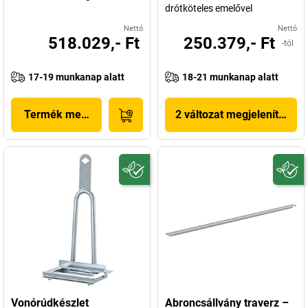
drótköteles emelővel
Nettó
Nettó
518.029,- Ft
250.379,- Ft
-tól
17-19 munkanap alatt
18-21 munkanap alatt
Termék megjelenítése
2 változat megjelenítése
Vonórúdkészlet
Abroncsállvány traverz –