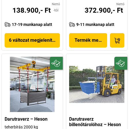
Nettó
Nettó
138.900,- Ft
372.900,- Ft
-tól
17-19 munkanap alatt
9-11 munkanap alatt
6 változat megjelenítése
Termék megjelenítése
Darutraverz – Heson
Darutraverz
billenőtárolóhoz – Heson
teherbírás 2000 kg