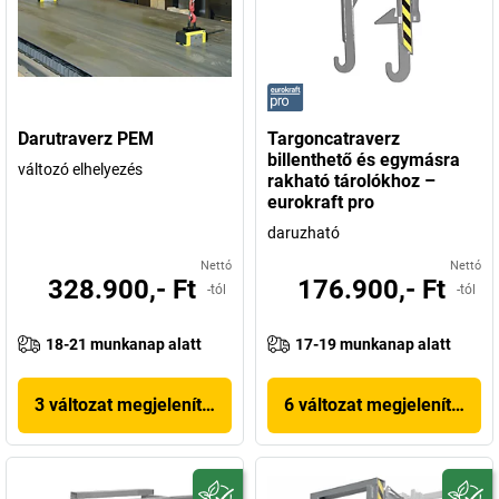
Darutraverz PEM
Targoncatraverz
billenthető és egymásra
változó elhelyezés
rakható tárolókhoz –
eurokraft pro
daruzható
Nettó
Nettó
328.900,- Ft
176.900,- Ft
-tól
-tól
18-21 munkanap alatt
17-19 munkanap alatt
3 változat megjelenítése
6 változat megjelenítése