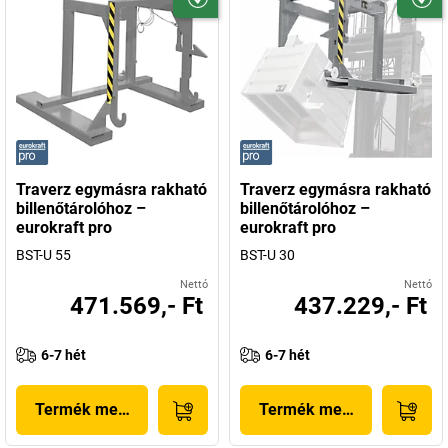
Traverz egymásra rakható
Traverz egymásra rakható
billenőtárolóhoz –
billenőtárolóhoz –
eurokraft pro
eurokraft pro
BST-U 55
BST-U 30
Nettó
Nettó
471.569,- Ft
437.229,- Ft
6-7 hét
6-7 hét
Termék megjelenítése
Termék megjelenítése