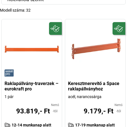
Modell száma:
32
Raklapállvány-traverzek –
Keresztmerevítő a Space
eurokraft pro
raklapállványhoz
1 pár
acél, narancssárga
Nettó
Nettó
93.819,- Ft
9.179,- Ft
-tól
-tól
12-14 munkanap alatt
17-19 munkanap alatt