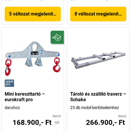
5 változat megjelenítése
8 változat megjelenítése
Mini kereszttartó –
Tároló és szállító traverz –
eurokraft pro
Schake
daruhoz
25 db mobil kerítéselemhez
Nettó
Nettó
168.900,- Ft
266.900,- Ft
-tól