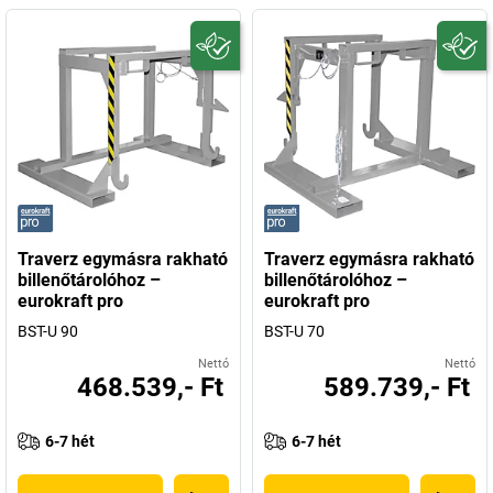
Traverz egymásra rakható
Traverz egymásra rakható
billenőtárolóhoz –
billenőtárolóhoz –
eurokraft pro
eurokraft pro
BST-U 90
BST-U 70
Nettó
Nettó
468.539,- Ft
589.739,- Ft
6-7 hét
6-7 hét