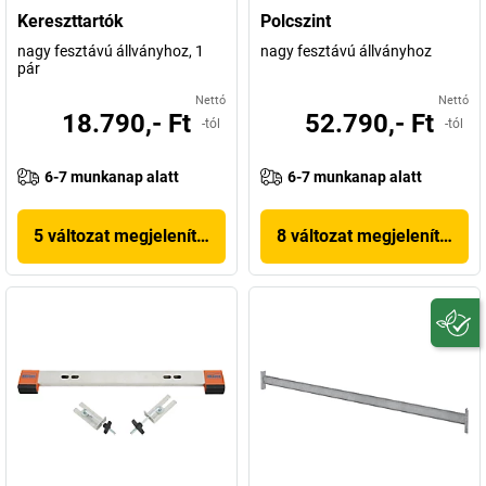
Kereszttartók
Polcszint
nagy fesztávú állványhoz, 1
nagy fesztávú állványhoz
pár
Nettó
Nettó
18.790,- Ft
52.790,- Ft
-tól
-tól
6-7 munkanap alatt
6-7 munkanap alatt
5 változat megjelenítése
8 változat megjelenítése