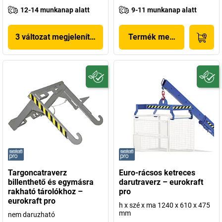
12-14 munkanap alatt
9-11 munkanap alatt
3 változat megjelenítése
Termék megjelenítése
Targoncatraverz
Euro-rácsos ketreces
billenthető és egymásra
darutraverz – eurokraft
rakható tárolókhoz –
pro
eurokraft pro
h x szé x ma 1240 x 610 x 475
mm
nem daruzható