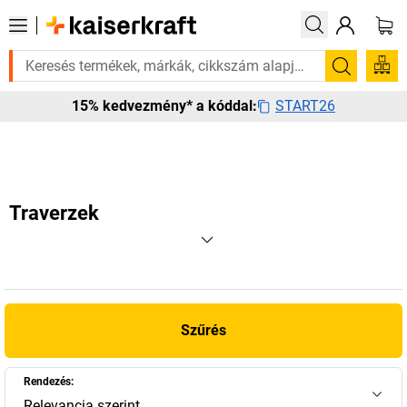
van rá? Válogatott bestseller termékeinket 3–4 munkanapon belül kiszál
Keresés
START26
15% kedvezmény* a kóddal:
Traverzek
Szűrés
Rendezés:
Relevancia szerint