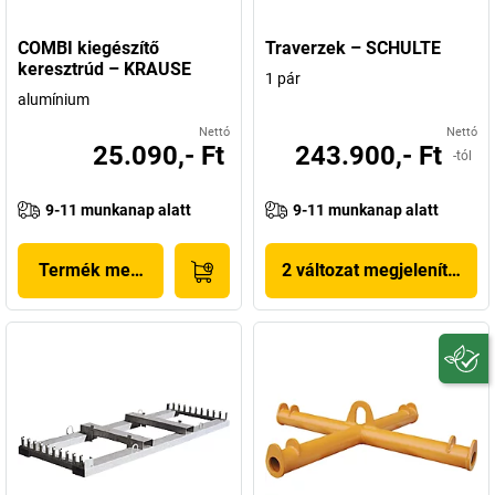
COMBI kiegészítő
Traverzek – SCHULTE
keresztrúd – KRAUSE
1 pár
alumínium
Nettó
Nettó
25.090,- Ft
243.900,- Ft
-tól
9-11 munkanap alatt
9-11 munkanap alatt
Termék megjelenítése
2 változat megjelenítése