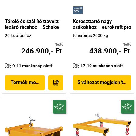
Tároló és szállító traverz
Kereszttartó nagy
lezáró rácshoz – Schake
zsákokhoz – eurokraft pro
20 lezáráshoz
teherbírás 2000 kg
Nettó
Nettó
246.900,- Ft
438.900,- Ft
9-11 munkanap alatt
17-19 munkanap alatt
Termék megjelenítése
5 változat megjelenítése