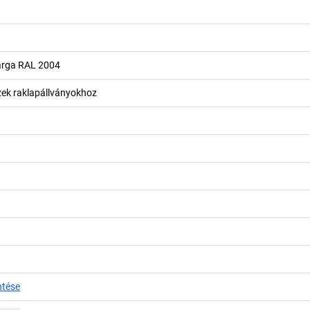
árga RAL 2004
zek raklapállványokhoz
ntése