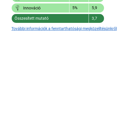
5%
5,9
Innováció
Összesített mutató
3,7
További információk a fenntarthatósági megközelítésünkről