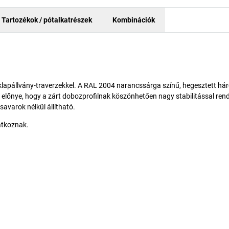
Tartozékok / pótalkatrészek
Kombinációk
aklapállvány-traverzekkel. A RAL 2004 narancssárga színű, hegesztett há
k előnye, hogy a zárt dobozprofilnak köszönhetően nagy stabilitással ren
varok nélkül állítható.
atkoznak.