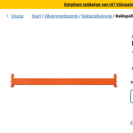
Sürgősen szüksége van rá? Válogatott
Vissza
Start
Állványrendszerek
Raklapállványok
Raklapál
T