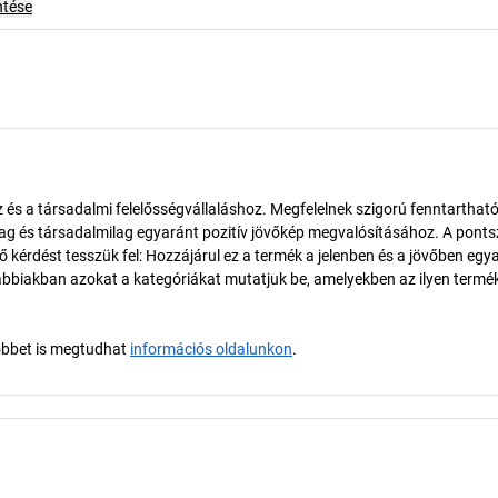
ntése
és a társadalmi felelősségvállaláshoz. Megfelelnek szigorú fenntarthat
ilag és társadalmilag egyaránt pozitív jövőkép megvalósításához. A pont
érdést tesszük fel: Hozzájárul ez a termék a jelenben és a jövőben egy
biakban azokat a kategóriákat mutatjuk be, amelyekben az ilyen termé
öbbet is megtudhat
információs oldalunkon
.