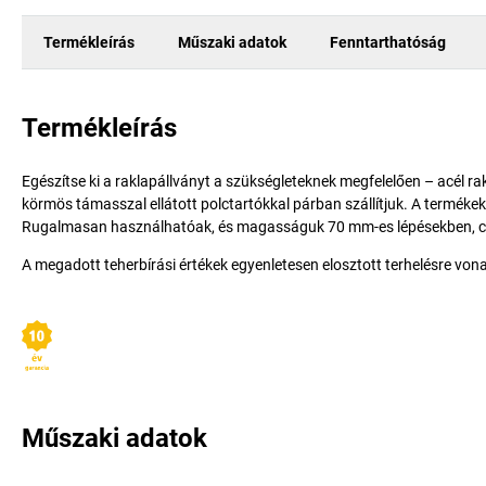
Termékleírás
Műszaki adatok
Fenntarthatóság
Termékleírás
Egészítse ki a raklapállványt a szükségleteknek megfelelően – acél r
körmös támasszal ellátott polctartókkal párban szállítjuk. A terméke
Rugalmasan használhatóak, és magasságuk 70 mm-es lépésekben, csa
A megadott teherbírási értékek egyenletesen elosztott terhelésre von
Műszaki adatok