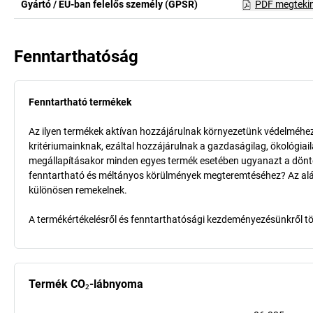
Gyártó / EU-ban felelős személy (GPSR)
PDF megteki
Fenntarthatóság
Fenntartható termékek
Az ilyen termékek aktívan hozzájárulnak környezetünk védelméhez 
kritériumainknak, ezáltal hozzájárulnak a gazdaságilag, ökológia
megállapításakor minden egyes termék esetében ugyanazt a döntő k
fenntartható és méltányos körülmények megteremtéséhez? Az aláb
különösen remekelnek.
A termékértékelésről és fenntarthatósági kezdeményezésünkről t
Termék CO₂-lábnyoma