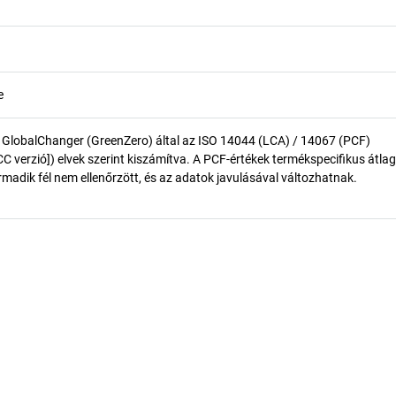
e
 GlobalChanger (GreenZero) által az ISO 14044 (LCA) / 14067 (PCF)
 verzió]) elvek szerint kiszámítva. A PCF-értékek termékspecifikus átlag
madik fél nem ellenőrzött, és az adatok javulásával változhatnak.