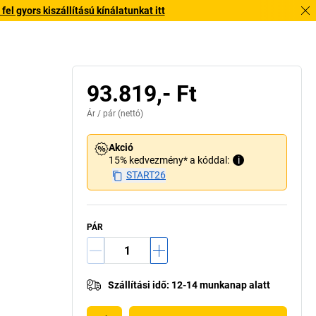
l gyors kiszállítású kínálatunkat itt
93.819,- Ft
Ár /
pár
(nettó)
Akció
15% kedvezmény* a kóddal:
i
START26
PÁR
Szállítási idő
:
12-14 munkanap alatt