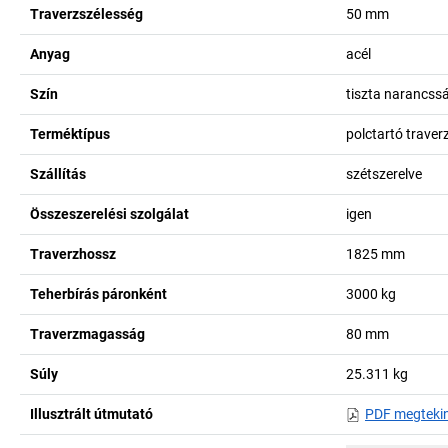
Traverzszélesség
50
mm
Anyag
acél
Szín
tiszta narancss
Terméktípus
polctartó traver
Szállítás
szétszerelve
Összeszerelési szolgálat
igen
Traverzhossz
1825
mm
Teherbírás páronként
3000
kg
Traverzmagasság
80
mm
Súly
25.311
kg
Illusztrált útmutató
PDF megteki