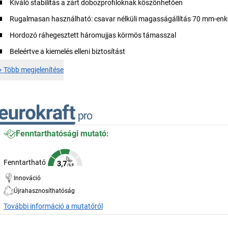
Kiváló stabilitás a zárt dobozprofiloknak köszönhetően
Rugalmasan használható: csavar nélküli magasságállítás 70 mm-enk
Hordozó ráhegesztett háromujjas körmös támasszal
Beleértve a kiemelés elleni biztosítást
+
Több megjelenítése
Fenntarthatósági mutató:
Fenntartható
Innováció
Újrahasznosíthatóság
További információ a mutatóról