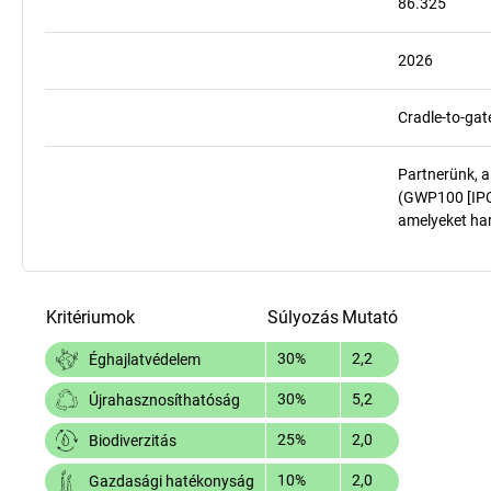
86.325
2026
Cradle-to-gat
Partnerünk, a
(GWP100 [IPCC
amelyeket har
Kritériumok
Súlyozás
Mutató
30%
2,2
Éghajlatvédelem
30%
5,2
Újrahasznosíthatóság
25%
2,0
Biodiverzitás
10%
2,0
Gazdasági hatékonyság