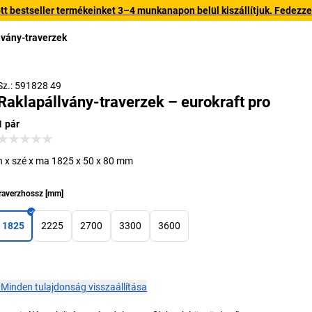
 bestseller termékeinket 3–4 munkanapon belül kiszállítjuk. Fedezze fe
lvány-traverzek
Sz.: 591828 49
Raklapállvány-traverzek – eurokraft pro
1 pár
h x szé x ma 1825 x 50 x 80 mm
raverzhossz
[
mm
]
1825
2225
2700
3300
3600
×
Minden tulajdonság visszaállítása