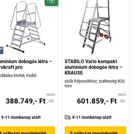
umínium dobogós létra –
STABILO Vario kompakt
rokraft pro
alumínium dobogós létra –
KRAUSE
oldalas kivitel, mobil
szűk folyosókhoz, szélesség 820
mm
Nettó
Nettó
388.749,- Ft
601.859,- Ft
-tól
-tól
9-11 munkanap alatt
9-11 munkanap alatt
3 változat megjelenítése
5 változat megjelenítése