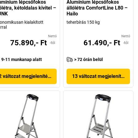
umínium lépcsőfokos
Alumínium lépcsőfokos
ólétra, kétoldalas kivitel –
állólétra ComfortLine L80 –
UNK
Hailo
onomikusan kialakított
teherbírás 150 kg
rral
Nettó
Nettó
75.890,- Ft
61.490,- Ft
-tól
-tól
9-11 munkanap alatt
> 72 órán belül
2 változat megjelenítése
13 változat megjelenítése