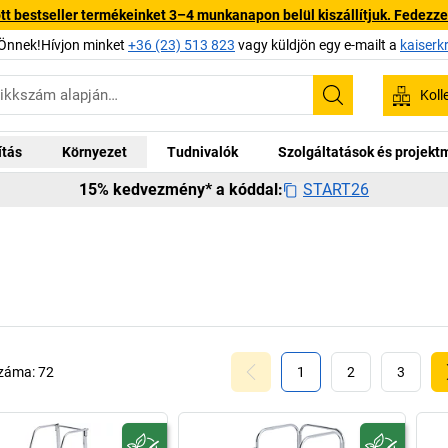
 bestseller termékeinket 3–4 munkanapon belül kiszállítjuk. Fedezze fe
Önnek!Hívjon minket
+36 (23) 513 823
vagy küldjön egy e-mailt a
kaiserk
Koll
Keresés
ítás
Környezet
Tudnivalók
Szolgáltatások és projek
START26
15% kedvezmény* a kóddal:
száma:
72
1
2
3