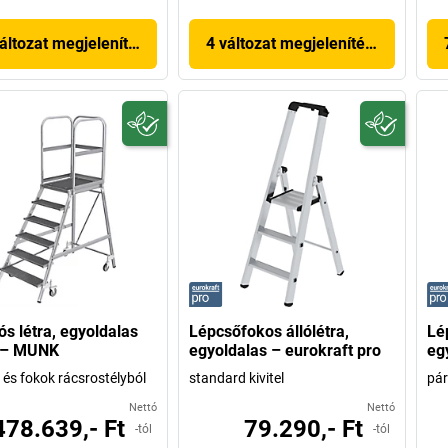
áltozat megjelenítése
4 változat megjelenítése
s létra, egyoldalas
Lépcsőfokos állólétra,
Lé
l – MUNK
egyoldalas – eurokraft pro
eg
és fokok rácsrostélyból
standard kivitel
pár
Nettó
Nettó
478.639,- Ft
79.290,- Ft
-tól
-tól