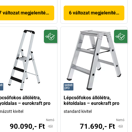
7 változat megjelenítése
6 változat megjelenítése
pcsőfokos állólétra,
Lépcsőfokos állólétra,
yoldalas – eurokraft pro
kétoldalas – eurokraft pro
názott kivitel
standard kivitel
Nettó
Nettó
90.090,- Ft
71.690,- Ft
-tól
-tól