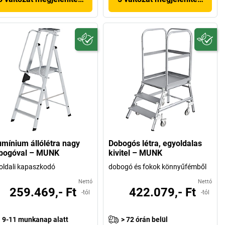
umínium állólétra nagy
Dobogós létra, egyoldalas
bogóval – MUNK
kivitel – MUNK
oldali kapaszkodó
dobogó és fokok könnyűfémből
Nettó
Nettó
259.469,- Ft
422.079,- Ft
-tól
-tól
9-11 munkanap alatt
> 72 órán belül