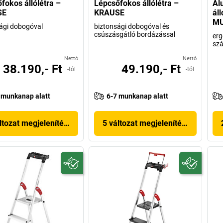
fokos állólétra –
Lépcsőfokos állólétra –
Al
SE
KRAUSE
áll
M
ági dobogóval
biztonsági dobogóval és
csúszásgátló bordázással
erg
szá
Nettó
Nettó
38.190,- Ft
49.190,- Ft
-tól
-tól
 munkanap alatt
6-7 munkanap alatt
ltozat megjelenítése
5 változat megjelenítése