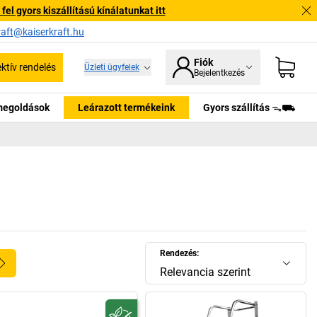
l gyors kiszállítású kínálatunkat itt
raft@kaiserkraft.hu
Fiók
ektív rendelés
Üzleti ügyfelek
Bejelentkezés
tmegoldások
Leárazott termékeink
Gyors szállítás ᯓ⛟
Rendezés:
Relevancia szerint