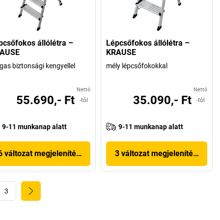
pcsőfokos állólétra –
Lépcsőfokos állólétra –
AUSE
KRAUSE
as biztonsági kengyellel
mély lépcsőfokokkal
Nettó
Nettó
55.690,- Ft
35.090,- Ft
-tól
-tól
9-11 munkanap alatt
9-11 munkanap alatt
6 változat megjelenítése
3 változat megjelenítése
3