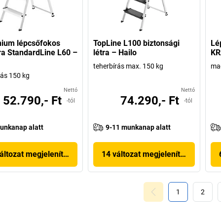
nium lépcsőfokos
TopLine L100 biztonsági
Lé
tra StandardLine L60 –
létra – Hailo
KR
teherbírás max. 150 kg
mag
rás 150 kg
Nettó
Nettó
52.790,- Ft
74.290,- Ft
-tól
-tól
unkanap alatt
9-11 munkanap alatt
áltozat megjelenítése
14 változat megjelenítése
1
2