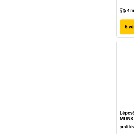
4 m
6 vá
Lépcső
MUNK
profi ki