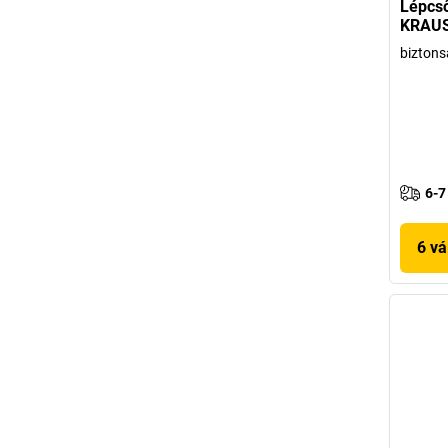
Lépcső
KRAU
biztons
6-7
6 vá