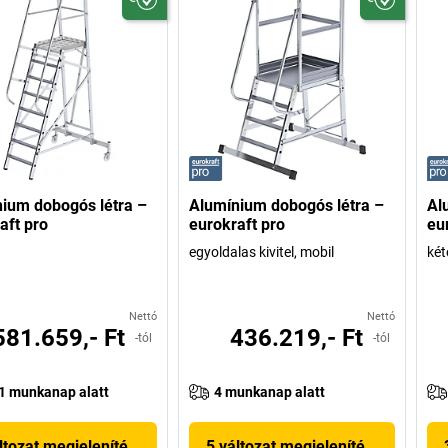
ium dobogós létra –
Alumínium dobogós létra –
Al
aft pro
eurokraft pro
eu
egyoldalas kivitel, mobil
két
Nettó
Nettó
581.659,- Ft
436.219,- Ft
-tól
-tól
1 munkanap alatt
4 munkanap alatt
ltozat megjelenítése
5 változat megjelenítése