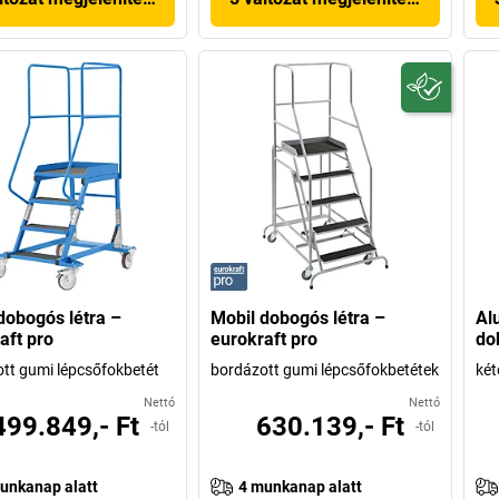
dobogós létra –
Mobil dobogós létra –
Al
aft pro
eurokraft pro
do
tt gumi lépcsőfokbetét
bordázott gumi lépcsőfokbetétek
két
Nettó
Nettó
499.849,- Ft
630.139,- Ft
-tól
-tól
unkanap alatt
4 munkanap alatt