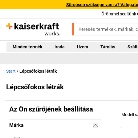
Sürgősen szüksége van rá? Válogatott
Örömmel segítünk 
Minden termék
Iroda
Üzem
Tárolás
Száll
Start
Lépcsőfokos létrák
Lépcsőfokos létrák
Az Ön szűrőjének beállítása
Modell 
Márka