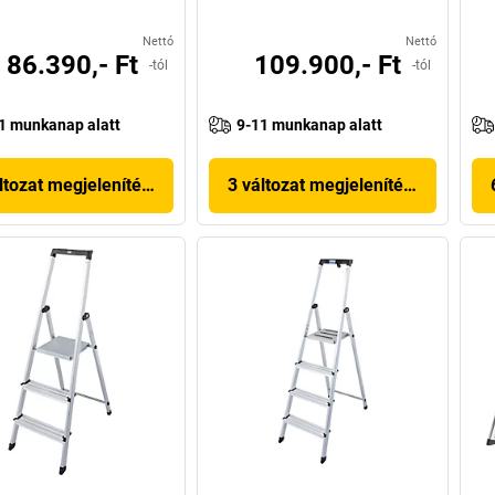
Nettó
Nettó
86.390,- Ft
109.900,- Ft
-tól
-tól
1 munkanap alatt
9-11 munkanap alatt
ltozat megjelenítése
3 változat megjelenítése