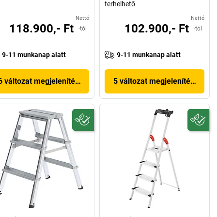
terhelhető
Nettó
Nettó
118.900,- Ft
102.900,- Ft
-tól
-tól
9-11 munkanap alatt
9-11 munkanap alatt
6 változat megjelenítése
5 változat megjelenítése