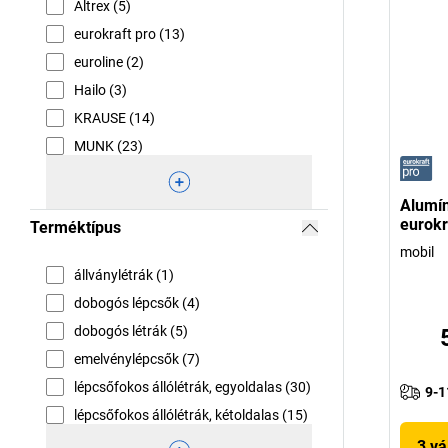
Altrex (5)
eurokraft pro (13)
euroline (2)
Hailo (3)
KRAUSE (14)
MUNK (23)
Alumín
eurokr
Terméktípus
mobil
állványlétrák (1)
dobogós lépcsők (4)
dobogós létrák (5)
emelvénylépcsők (7)
lépcsőfokos állólétrák, egyoldalas (30)
9-1
lépcsőfokos állólétrák, kétoldalas (15)
3 vá