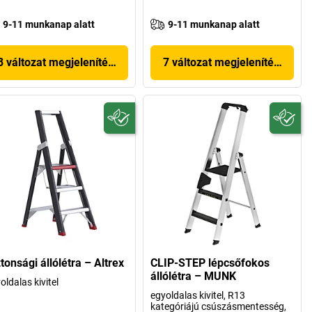
9-11 munkanap alatt
9-11 munkanap alatt
3 változat megjelenítése
7 változat megjelenítése
tonsági állólétra – Altrex
CLIP-STEP lépcsőfokos
állólétra – MUNK
oldalas kivitel
egyoldalas kivitel, R13
kategóriájú csúszásmentesség,