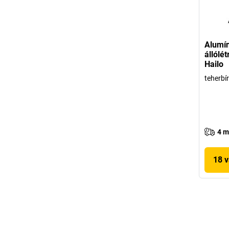
Alumí
állólé
Hailo
teherbí
4 m
18 v