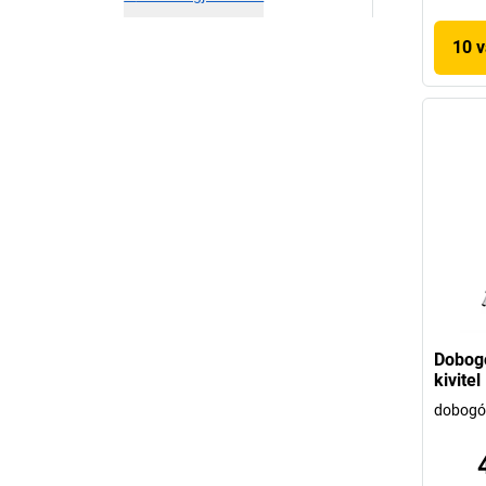
10 v
Dobogó
kivite
dobogó 