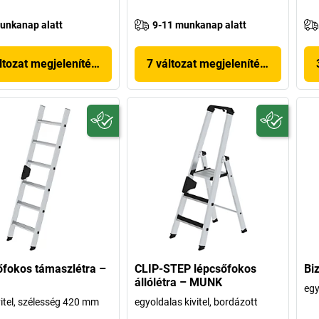
unkanap alatt
9-11 munkanap alatt
ltozat megjelenítése
7 változat megjelenítése
fokos támaszlétra –
CLIP-STEP lépcsőfokos
Biz
állólétra – MUNK
egy
vitel, szélesség 420 mm
egyoldalas kivitel, bordázott