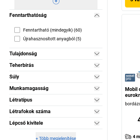
Fenntarthatóság
Fenntartható (mindegyik) (60)
Újrahasznosított anyagból (5)
Tulajdonság
Teherbírás
Súly
Munkamagasság
Mobil 
eurokr
Létratípus
bordázo
Létrafokok száma
Lépcső kivitele
4 m
+
Több megjelenítése