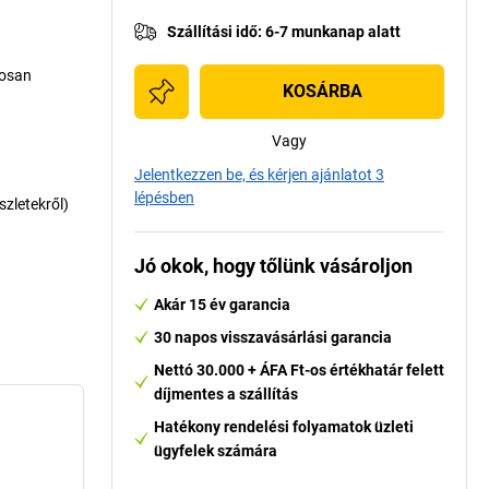
Szállítási idő
:
6-7 munkanap alatt
gosan
KOSÁRBA
Vagy
Jelentkezzen be, és kérjen ajánlatot 3
lépésben
szletekről)
Jó okok, hogy tőlünk vásároljon
Akár 15 év garancia
30 napos visszavásárlási garancia
Nettó 30.000 + ÁFA Ft-os értékhatár felett
díjmentes a szállítás
Hatékony rendelési folyamatok üzleti
ügyfelek számára