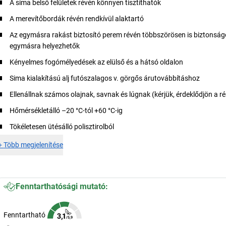
A sima belső felületek révén könnyen tisztíthatók
A merevítőbordák révén rendkívül alaktartó
Az egymásra rakást biztosító perem révén többszörösen is biztonsá
egymásra helyezhetők
Kényelmes fogómélyedések az elülső és a hátsó oldalon
Sima kialakítású alj futószalagos v. görgős árutovábbításhoz
Ellenállnak számos olajnak, savnak és lúgnak (kérjük, érdeklődjön a ré
Hőmérsékletálló –20 °C-tól +60 °C-ig
Tökéletesen ütésálló polisztirolból
+
Több megjelenítése
Fenntarthatósági mutató:
Fenntartható