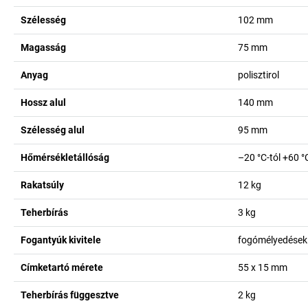
Szélesség
102
mm
Magasság
75
mm
Anyag
polisztirol
Hossz alul
140
mm
Szélesség alul
95
mm
Hőmérsékletállóság
–20 °C-tól +60 °
Rakatsúly
12
kg
Teherbírás
3
kg
Fogantyúk kivitele
fogómélyedések
Címketartó mérete
55 x 15
mm
Teherbírás függesztve
2
kg