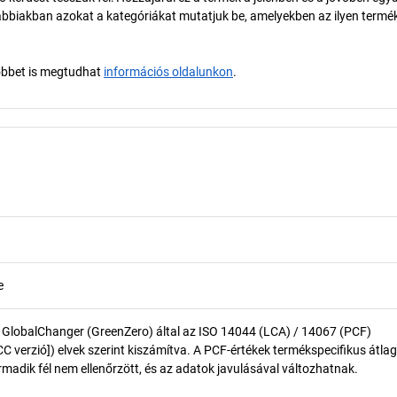
biakban azokat a kategóriákat mutatjuk be, amelyekben az ilyen termé
öbbet is megtudhat
információs oldalunkon
.
e
 GlobalChanger (GreenZero) által az ISO 14044 (LCA) / 14067 (PCF)
 verzió]) elvek szerint kiszámítva. A PCF-értékek termékspecifikus átlag
madik fél nem ellenőrzött, és az adatok javulásával változhatnak.