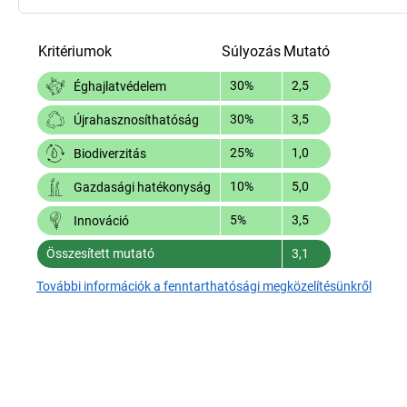
Kritériumok
Súlyozás
Mutató
30%
2,5
Éghajlatvédelem
30%
3,5
Újrahasznosíthatóság
25%
1,0
Biodiverzitás
10%
5,0
Gazdasági hatékonyság
5%
3,5
Innováció
Összesített mutató
3,1
További információk a fenntarthatósági megközelítésünkről