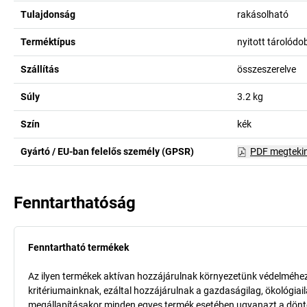
Tulajdonság
rakásolható
Terméktípus
nyitott tárolód
Szállítás
összeszerelve
Súly
3.2
kg
Szín
kék
Gyártó / EU-ban felelős személy (GPSR)
PDF megteki
Fenntarthatóság
Fenntartható termékek
Az ilyen termékek aktívan hozzájárulnak környezetünk védelméhez 
kritériumainknak, ezáltal hozzájárulnak a gazdaságilag, ökológia
megállapításakor minden egyes termék esetében ugyanazt a döntő k