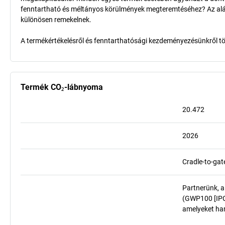
fenntartható és méltányos körülmények megteremtéséhez? Az aláb
különösen remekelnek.
A termékértékelésről és fenntarthatósági kezdeményezésünkről t
Termék CO₂-lábnyoma
20.472
2026
Cradle-to-gat
Partnerünk, a
(GWP100 [IPCC
amelyeket har