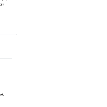
kek
ok,