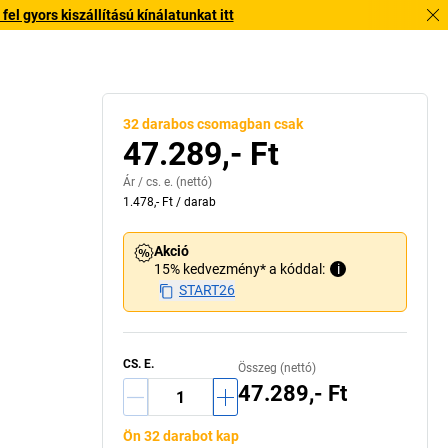
l gyors kiszállítású kínálatunkat itt
élesség (B), belső szélesség (b), magasság (C)
a = 
32 darabos csomagban csak
47.289,- Ft
Ár /
cs. e.
(nettó)
1.478,- Ft
/
darab
Akció
15% kedvezmény* a kóddal:
i
START26
CS. E.
Összeg (nettó)
47.289,- Ft
Ön 32 darabot kap