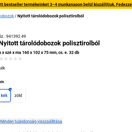
 bestseller termékeinket 3–4 munkanapon belül kiszállítjuk. Fedezze fe
ódobozok
Nyitott tárolódobozok polisztirolból
Külső sz
Sz.: 941392 49
Nyitott tárolódobozok polisztirolból
h x szé x ma 160 x 102 x 75 mm, cs. e. 32 db
kék
zín
kék
zöld
×
Minden tulajdonság visszaállítása