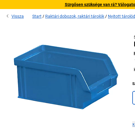
Sürgősen szüksége van rá? Válogatott
Vissza
Start
Raktári dobozok, raktári tárolók
Nyitott tárol
S