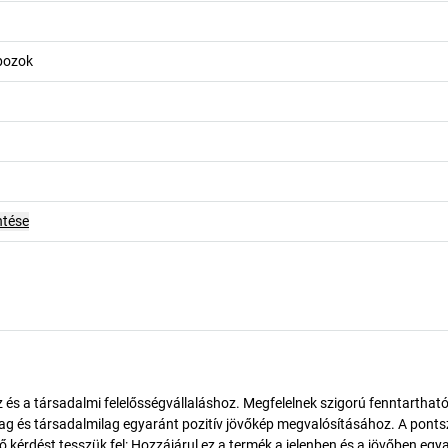
obozok
ntése
és a társadalmi felelősségvállaláshoz. Megfelelnek szigorú fenntarthat
ilag és társadalmilag egyaránt pozitív jövőkép megvalósításához. A pont
érdést tesszük fel: Hozzájárul ez a termék a jelenben és a jövőben egy