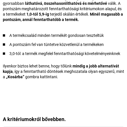
gyorsabban
láthatóvá, összehasonlíthatóvá és mérhetővé
válik. A
pontszám meghatározott fenntarthatósági kritériumokon alapul, és
a termékeket
1,0-tól 5,9-ig
terjedő skálán értékeli.
Minél magasabb a
pontszám, annál fenntarthatóbb a termék.
A termékcsalád minden termékét gondosan teszteltük
A pontszám fel van tüntetve közvetlenül a termékeken
3,0-tól: a termék megfelel fenntarthatósági követelményeinknek
Ilyenkor biztos lehet benne, hogy tőlünk
mindig a jobb alternatívát
kapja
, így a fenntartható döntések meghozatala olyan egyszerű, mint
a
„Kosárba”
gombra kattintani.
A kritériumokról bővebben.