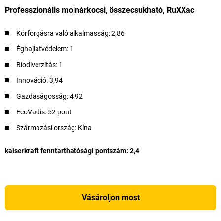
Professzionális molnárkocsi, összecsukható, RuXXac
Körforgásra való alkalmasság: 2,86
Éghajlatvédelem: 1​
Biodiverzitás: 1
Innováció: 3,94
Gazdaságosság: 4,92
EcoVadis: 52 pont
Származási ország: Kína
kaiserkraft fenntarthatósági pontszám: 2,4
Vásároljon most