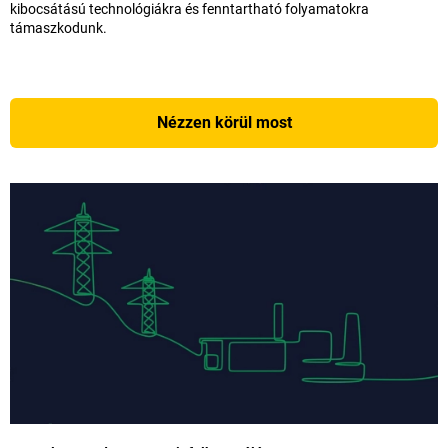
kibocsátású technológiákra és fenntartható folyamatokra
támaszkodunk.
Nézzen körül most