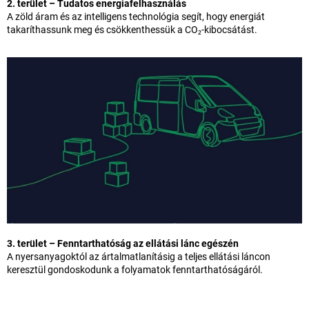
2. terület – Tudatos energiafelhasználás
A zöld áram és az intelligens technológia segít, hogy energiát
takaríthassunk meg és csökkenthessük a CO₂-kibocsátást.
3. terület – Fenntarthatóság az ellátási lánc egészén
A nyersanyagoktól az ártalmatlanításig a teljes ellátási láncon
keresztül gondoskodunk a folyamatok fenntarthatóságáról.