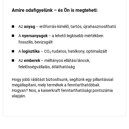
Amire odafigyelünk – és Ön is megteheti:
Az
anyag
– erőforrás-kímélő, tartós, újrahasznosítható
A
nyersanyagok
– a lehető legkisebb mértékben
fosszilis, bevizsgált
A
logisztika
– CO₂-tudatos, hatékony, optimalizált
Az
emberek
– méltányos ellátási láncok,
felelősségvállalás, átláthatóság
Hogy jobb rálátást biztosítsunk, segítünk egy pillantással
megállapítani, mely termékek a fenntarthatóbbak.
Hogyan? Nos, a kaiserkraft fenntarthatósági pontszáma
alapján.