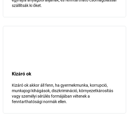
egyfajta anyagból álljanak, és fenntartható csomagolással
szállítsák ki őket.
Kizáró ok
Kizáró ok akkor áll fenn, ha gyermekmunka, korrupció,
munkajogi kihágások, diszkrimináció, környezetkárosítás
vagy személyi sérülés formájában vétenek a
fenntarthatósági normák ellen.