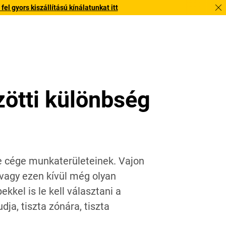
l gyors kiszállítású kínálatunkat itt
özötti különbség
nie cége munkaterületeinek. Vajon
 vagy ezen kívül még olyan
ekkel is le kell választani a
ja, tiszta zónára, tiszta