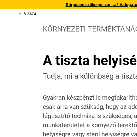
Sürgősen szüksége van rá? Válogatott
Vissza
KÖRNYEZETI TERMÉKTANÁ
A tiszta helyis
Tudja, mi a különbség a tiszta
Gyakran készpénzt is megtakaríthat
csak arra van szükség, hogy az ado
légtisztító technika is szükséges, a
munkaterületet a környező terektől
helyiségre vagy steril helyiségre v