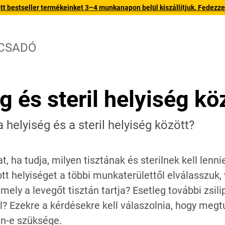
 bestseller termékeinket 3–4 munkanapon belül kiszállítjuk. Fedezze fe
CSADÓ
ég és steril helyiség k
 helyiség és a steril helyiség között?
, ha tudja, milyen tisztának és sterilnek kell len
tt helyiséget a többi munkaterülettől elválasszuk,
mely a levegőt tisztán tartja? Esetleg további zsilip
? Ezekre a kérdésekre kell válaszolnia, hogy megtud
an-e szüksége.