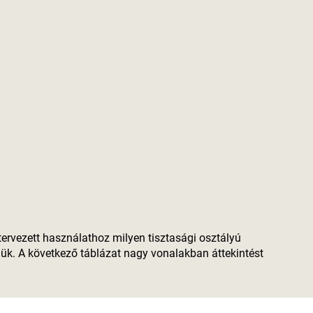
tervezett használathoz milyen tisztasági osztályú
iük. A következő táblázat nagy vonalakban áttekintést