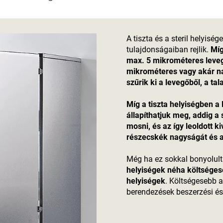
A tiszta és a steril helyisé
tulajdonságaiban rejlik.
Míg
max. 5 mikrométeres leveg
mikrométeres vagy akár n
szűrik ki a levegőből, a ta
Míg a tiszta helyiségben a
állapíthatjuk meg, addig a 
mosni, és az így leoldott 
részecskék nagyságát és a
Még ha ez sokkal bonyolult
helyiségek néha költségese
helyiségek
. Költségesebb 
berendezések beszerzési és 