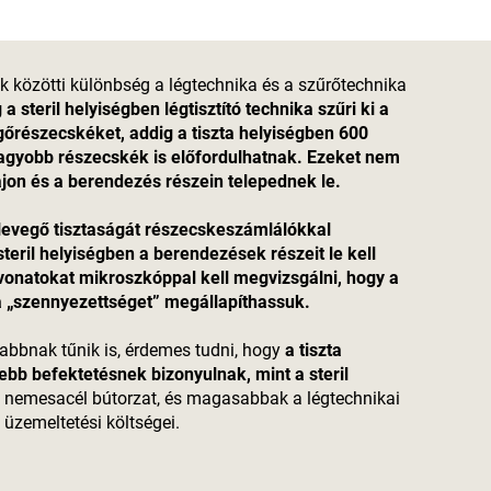
gek közötti különbség a légtechnika és a szűrőtechnika
 a steril helyiségben légtisztító technika szűri ki a
őrészecskéket, addig a tiszta helyiségben 600
agyobb részecskék is előfordulhatnak. Ezeket nem
lajon és a berendezés részein telepednek le.
 levegő tisztaságát részecskeszámlálókkal
steril helyiségben a berendezések részeit le kell
kivonatokat mikroszkóppal kell megvizsgálni, hogy a
 „szennyezettséget” megállapíthassuk.
abbnak tűnik is, érdemes tudni, hogy
a tiszta
bb befektetésnek bizonyulnak, mint a steril
a nemesacél bútorzat, és magasabbak a légtechnikai
üzemeltetési költségei.