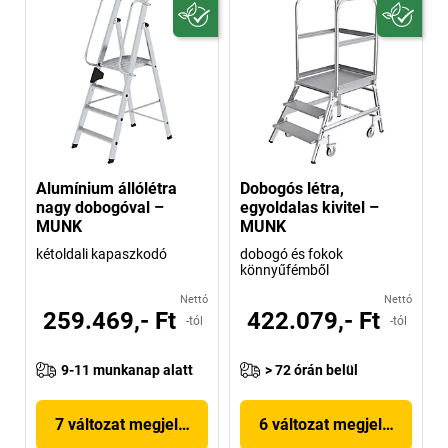
Alumínium állólétra
Dobogós létra,
nagy dobogóval –
egyoldalas kivitel –
MUNK
MUNK
kétoldali kapaszkodó
dobogó és fokok
könnyűfémből
Nettó
Nettó
259.469,- Ft
422.079,- Ft
-tól
-tól
9-11 munkanap alatt
> 72 órán belül
7 változat megjelenítése
6 változat megjelenítése