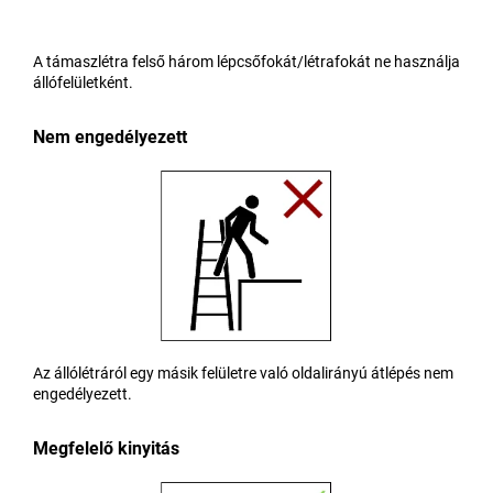
A támaszlétra felső három lépcsőfokát/létrafokát ne használja
állófelületként.
Nem engedélyezett
Az állólétráról egy másik felületre való oldalirányú átlépés nem
engedélyezett.
Megfelelő kinyitás