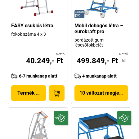
EASY csuklós létra
Mobil dobogós létra –
eurokraft pro
fokok száma 4 x 3
bordázott gumi
lépcsőfokbetét
Nettó
Nettó
40.249,- Ft
499.849,- Ft
-tól
6-7 munkanap alatt
4 munkanap alatt
Termék megjelenítése
10 változat megjelenítése