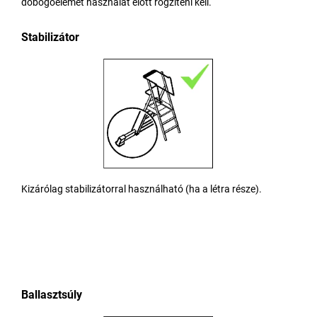
dobogóelemet használat előtt rögzíteni kell.
Stabilizátor
Kizárólag stabilizátorral használható (ha a létra része).
Ballasztsúly