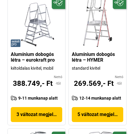
Alumínium dobogós
Alumínium dobogós
létra – eurokraft pro
létra – HYMER
kétoldalas kivitel, mobil
standard kivitel
Nettó
Nettó
388.749,- Ft
269.569,- Ft
-tól
-tól
9-11 munkanap alatt
12-14 munkanap alatt
3 változat megjelenítése
5 változat megjelenítése