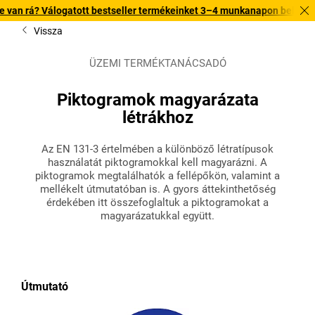
ogatott bestseller termékeinket 3–4 munkanapon belül kiszállítjuk. Fed
Vissza
ÜZEMI TERMÉKTANÁCSADÓ
Piktogramok magyarázata
létrákhoz
Az EN 131-3 értelmében a különböző létratípusok
használatát piktogramokkal kell magyarázni. A
piktogramok megtalálhatók a fellépőkön, valamint a
mellékelt útmutatóban is. A gyors áttekinthetőség
érdekében itt összefoglaltuk a piktogramokat a
magyarázatukkal együtt.
Útmutató