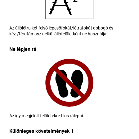
Az állólétra két felső lépcsőfokát/létrafokát dobogó és
kéz-/térdtámasz nélkül állófelületként ne használja.
Ne lépjen rá
Az így megjelölt felületekre tilos rálépni.
Különleges követelmények 1