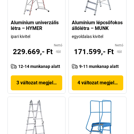
Alumínium univerzális
Alumínium lépcsőfokos
létra – HYMER
állólétra – MUNK
ipari kivitel
egyoldalas kivitel
Nettó
Nettó
229.669,- Ft
171.599,- Ft
-tól
-tól
12-14 munkanap alatt
9-11 munkanap alatt
3 változat megjelenítése
4 változat megjelenítése