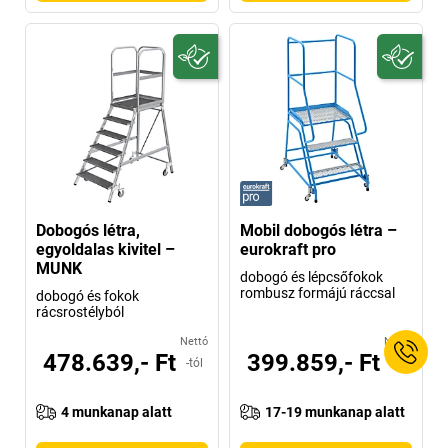
Dobogós létra,
Mobil dobogós létra –
egyoldalas kivitel –
eurokraft pro
MUNK
dobogó és lépcsőfokok
rombusz formájú ráccsal
dobogó és fokok
rácsrostélyból
Nettó
Nettó
478.639,- Ft
399.859,- Ft
-tól
-tól
4 munkanap alatt
17-19 munkanap alatt