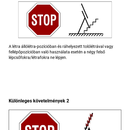
A létra állólétra-pozícióban és ráhelyezett tolólétrával vagy
fellépőpozícióban való használata esetén a négy felső
lépcsőfokra/létrafokra ne lépjen.
Különleges követelmények 2