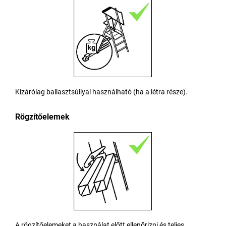
Kizárólag ballasztsúllyal használható (ha a létra része).
Rögzítőelemek
A rögzítőelemeket a használat előtt ellenőrizni és teljes