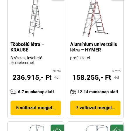
Többcélú létra –
Alumínium univerzális
KRAUSE
létra – HYMER
3 részes, levehető
profi kivitel
létraelemmel
Nettó
Nettó
236.915,- Ft
158.255,- Ft
-tól
-tól
6-7 munkanap alatt
12-14 munkanap alatt
5 változat megjelenítése
7 változat megjelenítése