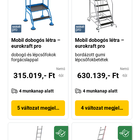
Mobil dobogós létra –
Mobil dobogós létra –
eurokraft pro
eurokraft pro
dobogó és lépcsőfokok
bordázott gumi
forgácslappal
lépcsőfokbetétek
Nettó
Nettó
315.019,- Ft
630.139,- Ft
-tól
-tól
4 munkanap alatt
4 munkanap alatt
5 változat megjelenítése
4 változat megjelenítése