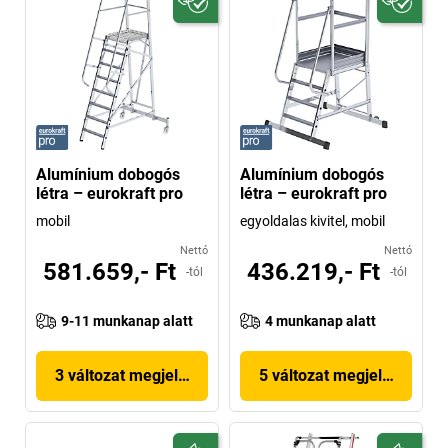
Alumínium dobogós
Alumínium dobogós
létra – eurokraft pro
létra – eurokraft pro
mobil
egyoldalas kivitel, mobil
Nettó
Nettó
581.659,- Ft
436.219,- Ft
-tól
-tól
9-11 munkanap alatt
4 munkanap alatt
3 változat megjelenítése
5 változat megjelenítése