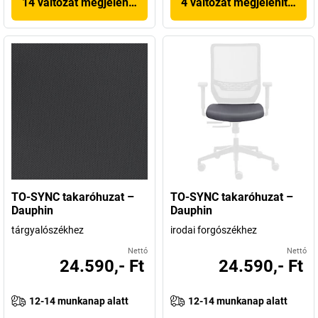
14 változat megjelenítése
4 változat megjelenítése
TO-SYNC takaróhuzat –
TO-SYNC takaróhuzat –
Dauphin
Dauphin
tárgyalószékhez
irodai forgószékhez
Nettó
Nettó
24.590,- Ft
24.590,- Ft
12-14 munkanap alatt
12-14 munkanap alatt