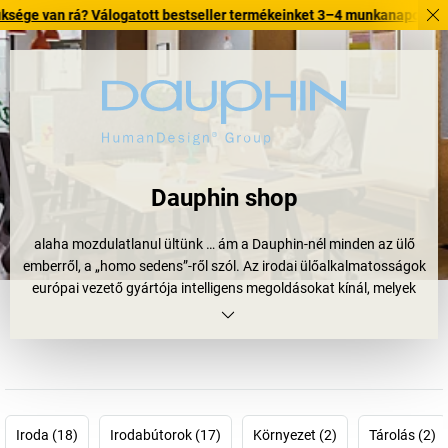
n rá? Válogatott bestseller termékeinket 3–4 munkanapon belül kiszállí
Dauphin shop
alaha mozdulatlanul ültünk … ám a Dauphin-nél minden az ülő
emberről, a „homo sedens”-ről szól. Az irodai ülőalkalmatosságok
európai vezető gyártója intelligens megoldásokat kínál, melyek
gondoskodnak a használó nagyobb kényelméről, egészségéről és
mozgásáról. A
Dauphin székek
esetében nem számít, hogy valaki
nagy-e vagy kicsi, munkahelyén vagy otthon,
konferenciatermekben vagy fogadóterekben foglal-e helyet – a
legfőbb irányelv a testi és mentális jóllét, nem csak a
munkahelyen. Összefoglalóan ezt a szemlélet jelöli a
Iroda (18)
Irodabútorok (17)
Környezet (2)
Tárolás (2)
HumanDesign® fogalma: a
Dauphin székek
holisztikus