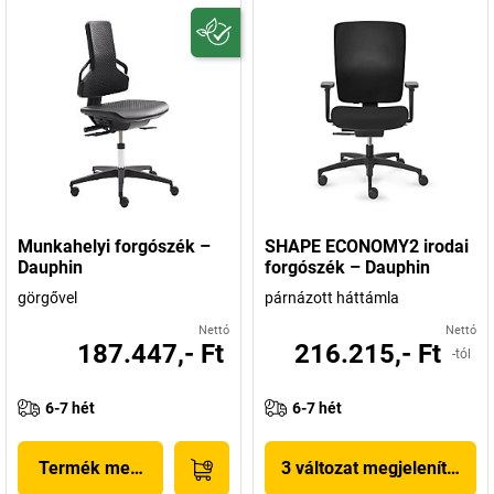
Munkahelyi forgószék –
SHAPE ECONOMY2 irodai
Dauphin
forgószék – Dauphin
görgővel
párnázott háttámla
Nettó
Nettó
187.447,- Ft
216.215,- Ft
-tól
6-7 hét
6-7 hét
Termék megjelenítése
3 változat megjelenítése