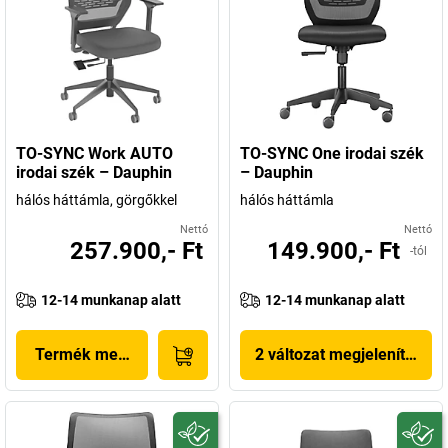
TO-SYNC Work AUTO
TO-SYNC One irodai szék
irodai szék – Dauphin
– Dauphin
hálós háttámla, görgőkkel
hálós háttámla
Nettó
Nettó
257.900,- Ft
149.900,- Ft
-tól
12-14 munkanap alatt
12-14 munkanap alatt
Termék megjelenítése
2 változat megjelenítése