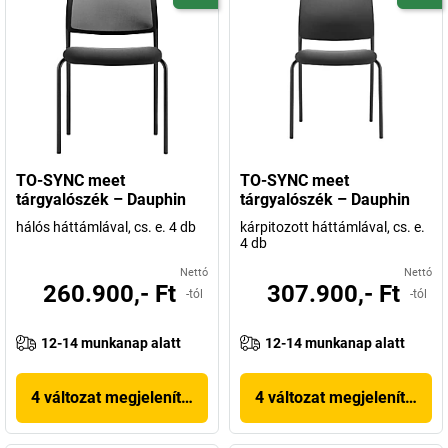
TO-SYNC meet
TO-SYNC meet
tárgyalószék – Dauphin
tárgyalószék – Dauphin
hálós háttámlával, cs. e. 4 db
kárpitozott háttámlával, cs. e.
4 db
Nettó
Nettó
260.900,- Ft
307.900,- Ft
-tól
-tól
12-14 munkanap alatt
12-14 munkanap alatt
4 változat megjelenítése
4 változat megjelenítése