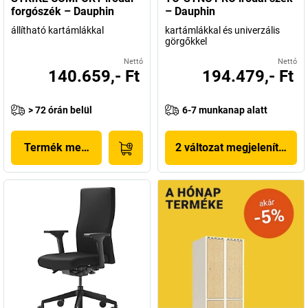
forgószék – Dauphin
– Dauphin
állítható kartámlákkal
kartámlákkal és univerzális
görgőkkel
Nettó
Nettó
140.659,- Ft
194.479,- Ft
> 72 órán belül
6-7 munkanap alatt
Termék megjelenítése
2 változat megjelenítése