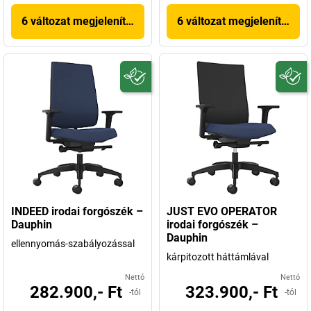
6 változat megjelenítése
6 változat megjelenítése
INDEED irodai forgószék –
JUST EVO OPERATOR
Dauphin
irodai forgószék –
Dauphin
ellennyomás-szabályozással
kárpitozott háttámlával
Nettó
Nettó
282.900,- Ft
323.900,- Ft
-tól
-tól