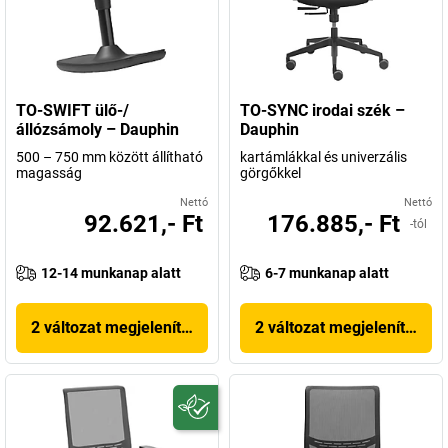
TO-SWIFT ülő-/
TO-SYNC irodai szék –
állózsámoly – Dauphin
Dauphin
500 – 750 mm között állítható
kartámlákkal és univerzális
magasság
görgőkkel
Nettó
Nettó
92.621,- Ft
176.885,- Ft
-tól
12-14 munkanap alatt
6-7 munkanap alatt
2 változat megjelenítése
2 változat megjelenítése