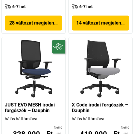
6-7 hét
6-7 hét
28 változat megjelenítése
14 változat megjelenítése
JUST EVO MESH irodai
X-Code irodai forgószék –
forgószék – Dauphin
Dauphin
hálós háttámlával
hálós háttámlával
Nettó
Nettó
328.900,- Ft
419.900,- Ft
-tól
-tól