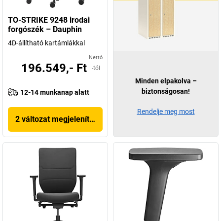
TO-STRIKE 9248 irodai
forgószék – Dauphin
4D-állítható kartámlákkal
Nettó
196.549,- Ft
-tól
Minden elpakolva –
biztonságosan!
12-14 munkanap alatt
Rendelje meg most
2 változat megjelenítése