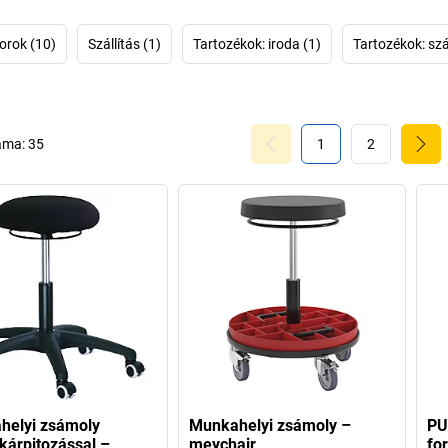
frankföldi (Bajo
amelyek kellem
ergonómiára
orok (10)
Szállítás (1)
Tartozékok: iroda (1)
Tartozékok: szál
ülőmegoldásokat
áma:
35
1
2
helyi zsámoly
Munkahelyi zsámoly –
PU
kárpitozással –
meychair
fo