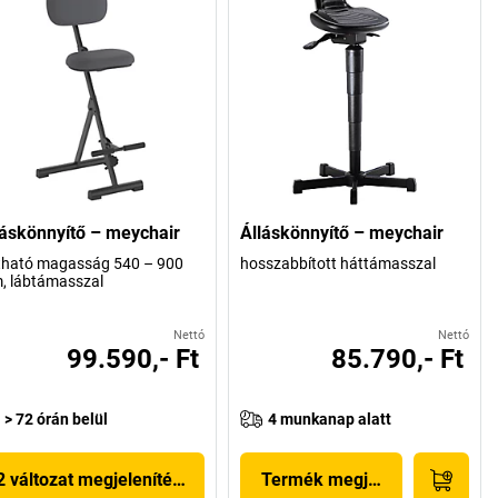
láskönnyítő – meychair
Álláskönnyítő – meychair
ítható magasság 540 – 900
hosszabbított háttámasszal
, lábtámasszal
Nettó
Nettó
99.590,- Ft
85.790,- Ft
> 72 órán belül
4 munkanap alatt
2 változat megjelenítése
Termék megjelenítése