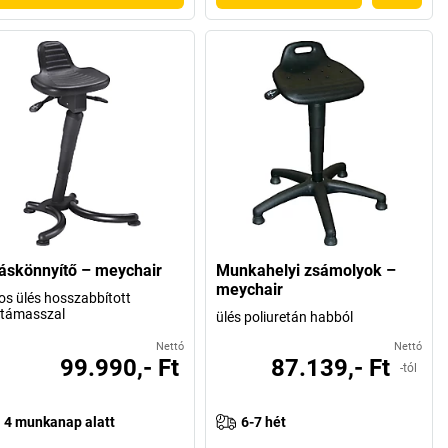
láskönnyítő – meychair
Munkahelyi zsámolyok –
meychair
os ülés hosszabbított
ttámasszal
ülés poliuretán habból
Nettó
Nettó
99.990,- Ft
87.139,- Ft
-tól
4 munkanap alatt
6-7 hét