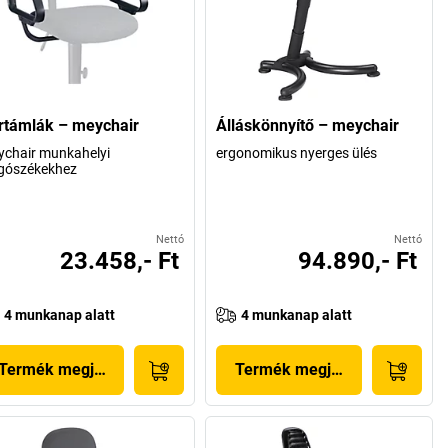
rtámlák – meychair
Álláskönnyítő – meychair
chair munkahelyi
ergonomikus nyerges ülés
gószékekhez
Nettó
Nettó
23.458,- Ft
94.890,- Ft
4 munkanap alatt
4 munkanap alatt
Termék megjelenítése
Termék megjelenítése