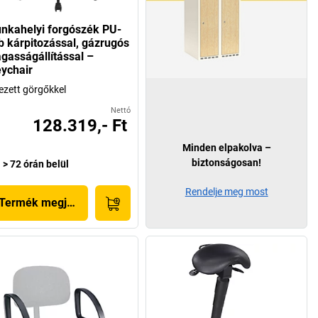
nkahelyi forgószék PU-
b kárpitozással, gázrugós
gasságállítással –
ychair
ezett görgőkkel
Nettó
128.319,- Ft
Minden elpakolva –
biztonságosan!
> 72 órán belül
Rendelje meg most
Termék megjelenítése