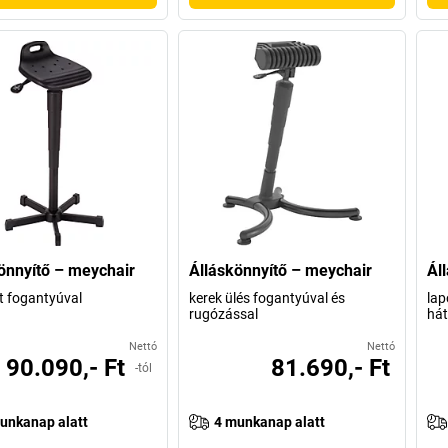
önnyítő – meychair
Álláskönnyítő – meychair
Ál
lt fogantyúval
kerek ülés fogantyúval és
lap
rugózással
há
Nettó
Nettó
90.090,- Ft
81.690,- Ft
-tól
unkanap alatt
4 munkanap alatt