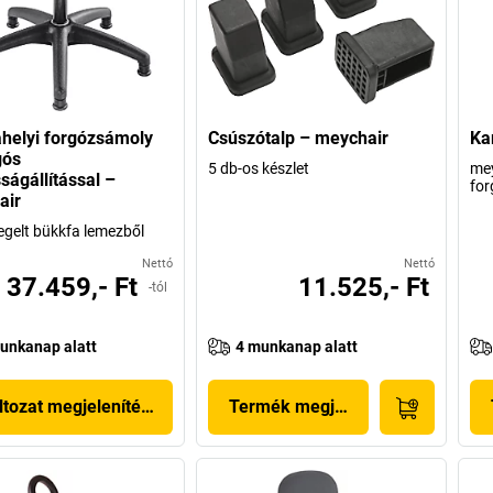
helyi forgózsámoly
Csúszótalp – meychair
Ka
gós
5 db-os készlet
mey
ágállítással –
for
air
tegelt bükkfa lemezből
Nettó
Nettó
37.459,- Ft
11.525,- Ft
-tól
unkanap alatt
4 munkanap alatt
ltozat megjelenítése
Termék megjelenítése