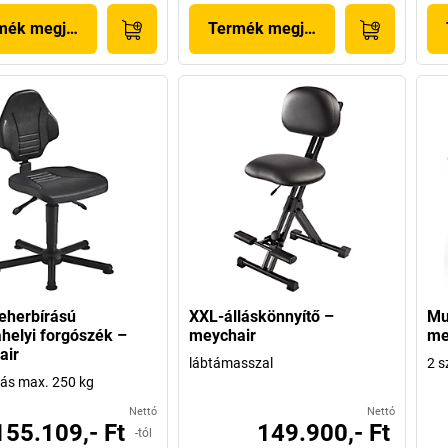
mék megjelenítése
Termék megjelenítése
eherbírású
XXL-álláskönnyítő –
Mu
elyi forgószék –
meychair
me
air
lábtámasszal
2 s
rás max. 250 kg
Nettó
Nettó
155.109,- Ft
149.900,- Ft
-tól