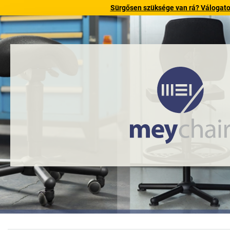
Sürgősen szüksége van rá? Válogatott