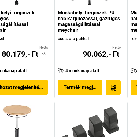
elyi forgószék,
Munkahelyi forgószék PU-
Mu
nyos
hab kárpitozással, gázrugós
ha
ágállítással –
magasságállítással –
ma
air
meychair
me
el
csúszótalpakkal
fék
Nettó
Nettó
80.179,- Ft
90.062,- Ft
-tól
unkanap alatt
4 munkanap alatt
ltozat megjelenítése
Termék megjelenítése