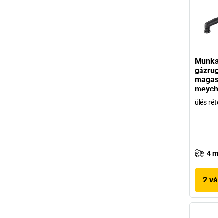
Munka
gázru
magass
meych
ülés ré
4 m
2 vá