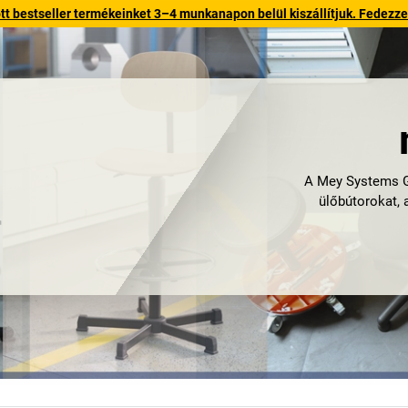
 bestseller termékeinket 3–4 munkanapon belül kiszállítjuk. Fedezze fe
A Mey Systems G
ülőbútorokat, 
A kis szerződés
forgószékek,
kényelmet és sta
sikerünk tit
A Mey Systems át
különböző model
Ezeket a megold
maximális terhe