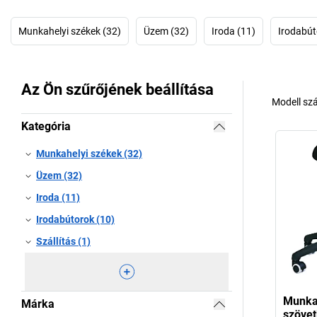
Munkahelyi székek (32)
Üzem (32)
Iroda (11)
Irodabút
Az Ön szűrőjének beállítása
Modell sz
Kategória
Munkahelyi székek (32)
Üzem (32)
Iroda (11)
Irodabútorok (10)
Szállítás (1)
Munka
Márka
szövet