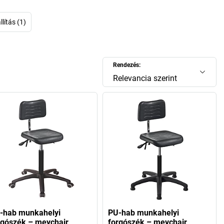
rország) székhelyű Mey Systems olyan termékeket fejleszt,
esebbé és produktívabbá teszik a mindennapi munkát. Az
 és a terhelhetőségre nagy hangsúlyt fektetve olyan
lítás (1)
 hozunk létre, amelyek a legnehezebb munkakörülmények
között is helytállnak.
Rendezés:
Relevancia szerint
-hab munkahelyi
PU-hab munkahelyi
rgószék – meychair
forgószék – meychair