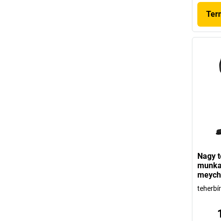
Ter
Nagy t
munkah
meych
teherbí