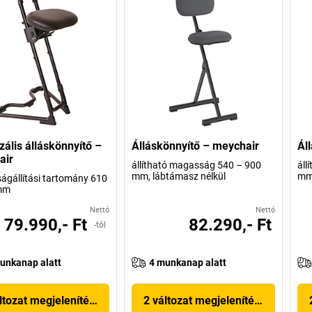
zális álláskönnyítő –
Álláskönnyítő – meychair
Ál
air
állítható magasság 540 – 900
áll
mm, lábtámasz nélkül
mm
gállítási tartomány 610
mm
Nettó
Nettó
79.990,- Ft
82.290,- Ft
-tól
unkanap alatt
4 munkanap alatt
ltozat megjelenítése
2 változat megjelenítése