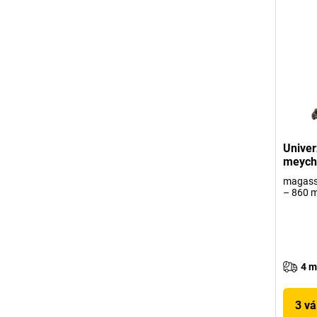
Univer
meych
magassá
– 860 
4 m
3 vá