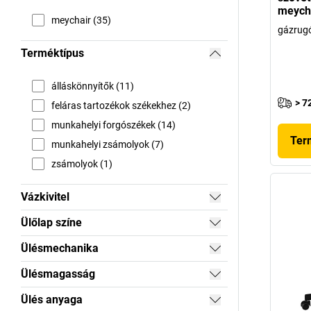
meych
meychair (35)
gázrugó
Terméktípus
álláskönnyítők (11)
> 7
feláras tartozékok székekhez (2)
munkahelyi forgószékek (14)
Ter
munkahelyi zsámolyok (7)
zsámolyok (1)
Vázkivitel
Ülőlap színe
Ülésmechanika
Ülésmagasság
Ülés anyaga