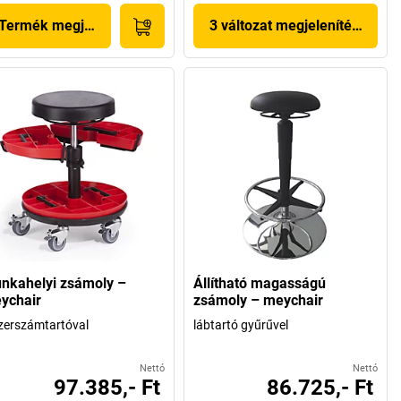
Termék megjelenítése
3 változat megjelenítése
nkahelyi zsámoly –
Állítható magasságú
ychair
zsámoly – meychair
zerszámtartóval
lábtartó gyűrűvel
Nettó
Nettó
97.385,- Ft
86.725,- Ft