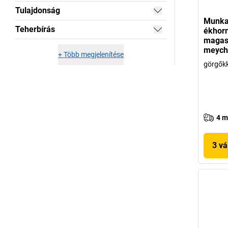
Tulajdonság
Munkah
Teherbírás
ékhor
magass
meych
+
Több megjelenítése
görgőkk
4 m
3 vá