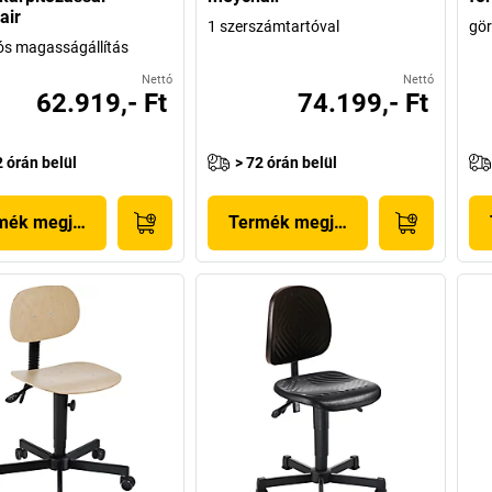
air
1 szerszámtartóval
gör
s magasságállítás
Nettó
Nettó
62.919,- Ft
74.199,- Ft
2 órán belül
> 72 órán belül
mék megjelenítése
Termék megjelenítése