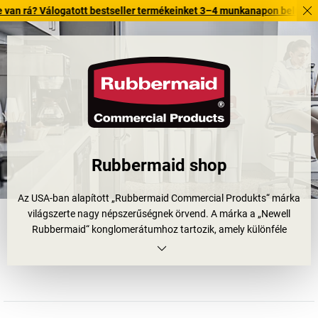
bestseller termékeinket 3–4 munkanapon belül kiszállítjuk. Fedezze fel
Rubbermaid shop
Az USA-ban alapított „Rubbermaid Commercial Produkts“ márka
világszerte nagy népszerűségnek örvend. A márka a „Newell
Rubbermaid“ konglomerátumhoz tartozik, amely különféle
háztartási cikkeket és fogyasztási cikkeket gyárt, és számos
egyéb márkát egyesít.
Felmosórongyok, seprűk, habszappanok, szappanadagolók, bőr-,
levegő- és felületápolási termékek, tárolásra és szállításra