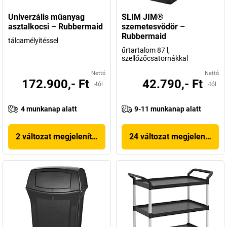
Univerzális műanyag
SLIM JIM®
asztalkocsi – Rubbermaid
szemetesvödör –
Rubbermaid
tálcamélyítéssel
űrtartalom 87 l,
szellőzőcsatornákkal
Nettó
Nettó
172.900,- Ft
42.790,- Ft
-tól
-tól
4 munkanap alatt
9-11 munkanap alatt
2 változat megjelenítése
24 változat megjelenítése