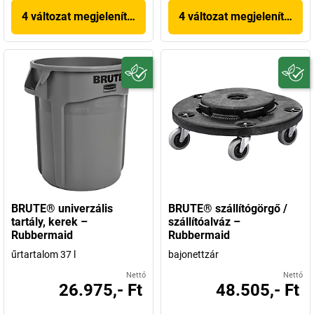
4 változat megjelenítése
4 változat megjelenítése
BRUTE® univerzális
BRUTE® szállítógörgő /
tartály, kerek –
szállítóalváz –
Rubbermaid
Rubbermaid
űrtartalom 37 l
bajonettzár
Nettó
Nettó
26.975,- Ft
48.505,- Ft