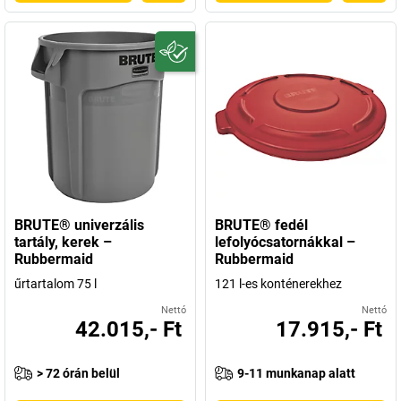
BRUTE® univerzális
BRUTE® fedél
tartály, kerek –
lefolyócsatornákkal –
Rubbermaid
Rubbermaid
űrtartalom 75 l
121 l-es konténerekhez
Nettó
Nettó
42.015,- Ft
17.915,- Ft
> 72 órán belül
9-11 munkanap alatt