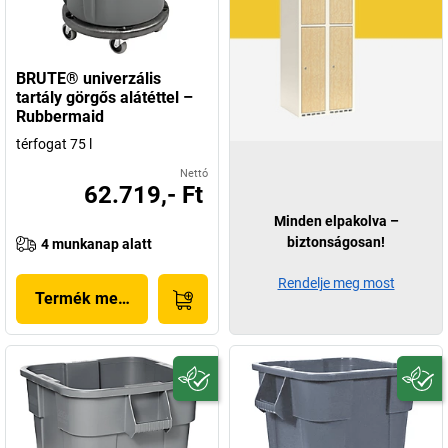
BRUTE® univerzális
tartály görgős alátéttel –
Rubbermaid
térfogat 75 l
Nettó
62.719,- Ft
Minden elpakolva –
biztonságosan!
4 munkanap alatt
Rendelje meg most
Termék megjelenítése