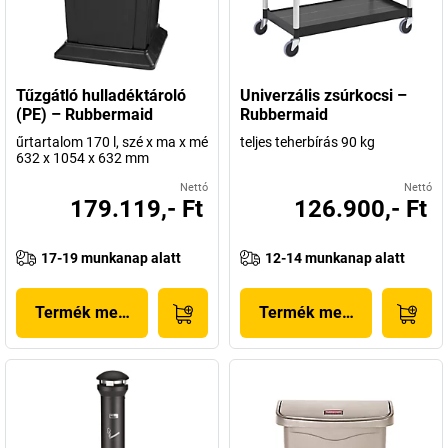
Tűzgátló hulladéktároló
Univerzális zsúrkocsi –
(PE) – Rubbermaid
Rubbermaid
űrtartalom 170 l, szé x ma x mé
teljes teherbírás 90 kg
632 x 1054 x 632 mm
Nettó
Nettó
179.119,- Ft
126.900,- Ft
17-19 munkanap alatt
12-14 munkanap alatt
Termék megjelenítése
Termék megjelenítése