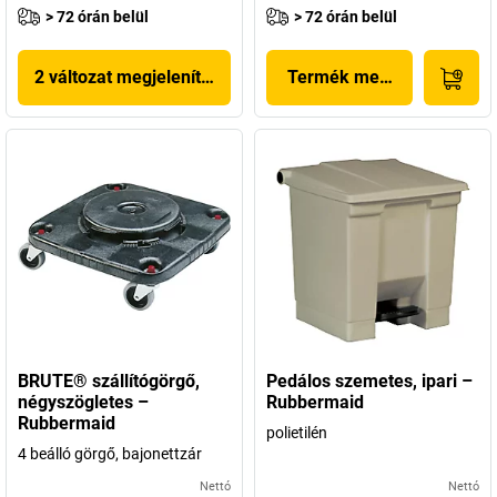
> 72 órán belül
> 72 órán belül
2 változat megjelenítése
Termék megjelenítése
BRUTE® szállítógörgő,
Pedálos szemetes, ipari –
négyszögletes –
Rubbermaid
Rubbermaid
polietilén
4 beálló görgő, bajonettzár
Nettó
Nettó