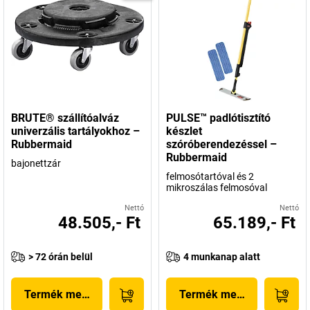
BRUTE® szállítóalváz
PULSE™ padlótisztító
univerzális tartályokhoz –
készlet
Rubbermaid
szóróberendezéssel –
Rubbermaid
bajonettzár
felmosótartóval és 2
mikroszálas felmosóval
Nettó
Nettó
48.505,- Ft
65.189,- Ft
> 72 órán belül
4 munkanap alatt
Termék megjelenítése
Termék megjelenítése