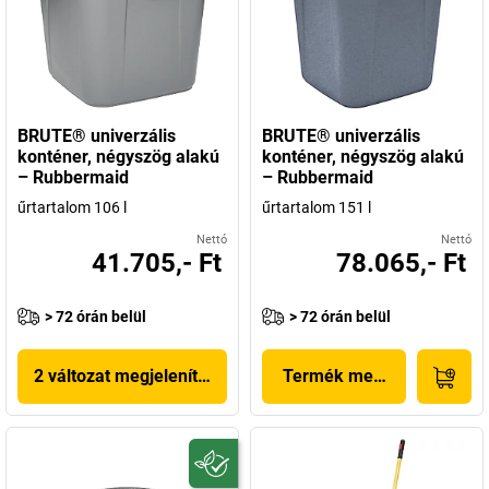
BRUTE® univerzális
BRUTE® univerzális
konténer, négyszög alakú
konténer, négyszög alakú
– Rubbermaid
– Rubbermaid
űrtartalom 106 l
űrtartalom 151 l
Nettó
Nettó
41.705,- Ft
78.065,- Ft
> 72 órán belül
> 72 órán belül
2 változat megjelenítése
Termék megjelenítése