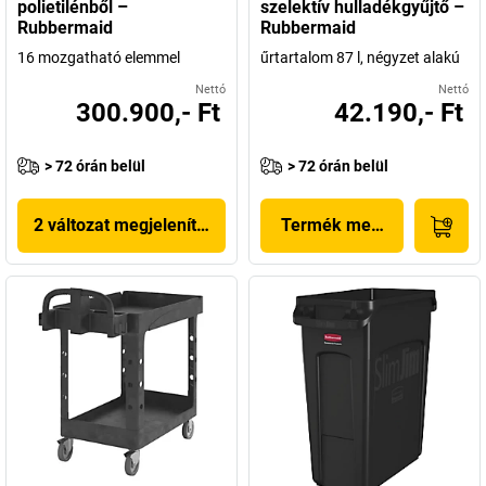
polietilénből –
szelektív hulladékgyűjtő –
Rubbermaid
Rubbermaid
16 mozgatható elemmel
űrtartalom 87 l, négyzet alakú
Nettó
Nettó
300.900,- Ft
42.190,- Ft
> 72 órán belül
> 72 órán belül
2 változat megjelenítése
Termék megjelenítése