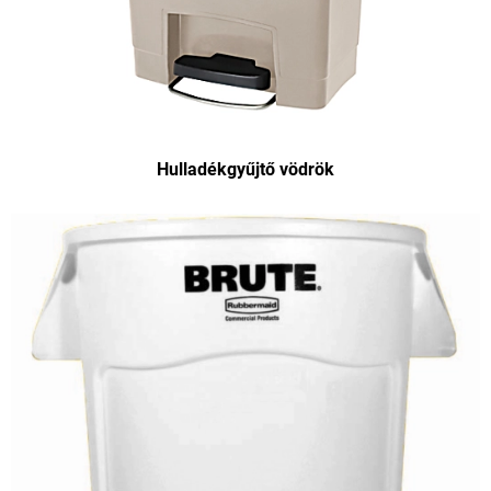
Hulladékgyűjtő vödrök