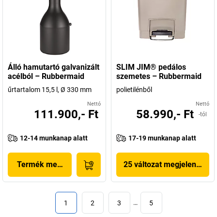
Álló hamutartó galvanizált
SLIM JIM® pedálos
acélból – Rubbermaid
szemetes – Rubbermaid
űrtartalom 15,5 l, Ø 330 mm
polietilénből
Nettó
Nettó
111.900,- Ft
58.990,- Ft
-tól
12-14 munkanap alatt
17-19 munkanap alatt
Termék megjelenítése
25 változat megjelenítése
1
2
3
…
5