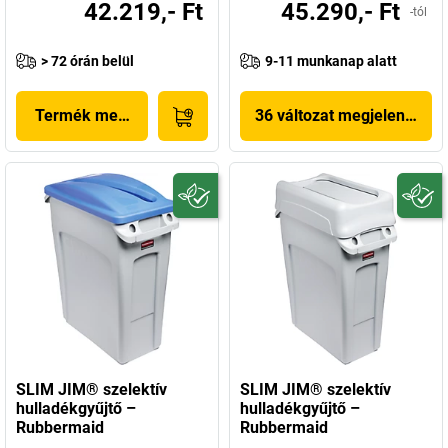
42.219,- Ft
45.290,- Ft
-tól
> 72 órán belül
9-11 munkanap alatt
Termék megjelenítése
36 változat megjelenítése
SLIM JIM® szelektív
SLIM JIM® szelektív
hulladékgyűjtő –
hulladékgyűjtő –
Rubbermaid
Rubbermaid