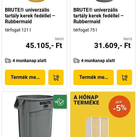
BRUTE® univerzális
BRUTE® univerzális
tartály kerek fedéllel –
tartály kerek fedéllel –
Rubbermaid
Rubbermaid
térfogat 121 l
térfogat 75 l
Nettó
Nettó
45.105,- Ft
31.609,- Ft
4 munkanap alatt
4 munkanap alatt
Termék megjelenítése
Termék megjelenítése