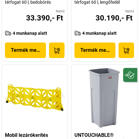
térfogat 60 l, bedobórés
térfogat 60 l, lengőfedél
Nettó
Nettó
33.390,- Ft
30.190,- Ft
4 munkanap alatt
4 munkanap alatt
Termék megjelenítése
Termék megjelenítése
Mobil lezárókerítés
UNTOUCHABLE®