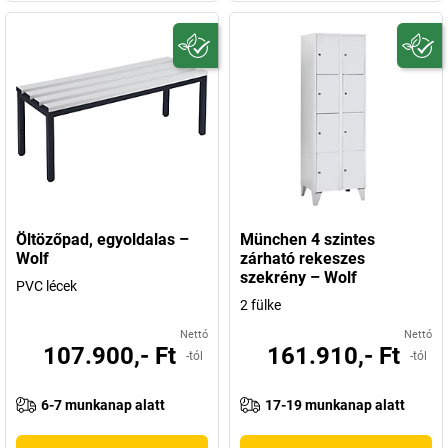
Öltözőpad, egyoldalas –
München 4 szintes
Wolf
zárható rekeszes
szekrény – Wolf
PVC lécek
2 fülke
Nettó
Nettó
107.900,- Ft
161.910,- Ft
-tól
-tól
6-7 munkanap alatt
17-19 munkanap alatt