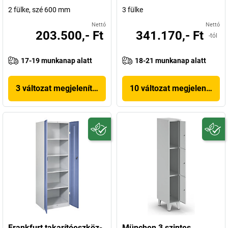
2 fülke, szé 600 mm
3 fülke
Nettó
Nettó
203.500,- Ft
341.170,- Ft
-tól
17-19 munkanap alatt
18-21 munkanap alatt
3 változat megjelenítése
10 változat megjelenítése
Frankfurt takarítóeszköz-
München 3 szintes