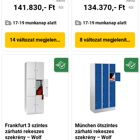
Nettó
Nettó
141.830,- Ft
134.370,- Ft
-tól
-tól
17-19 munkanap alatt
17-19 munkanap alatt
14 változat megjelenítése
8 változat megjelenítése
Frankfurt 3 szintes
München ötszintes
zárható rekeszes
zárható rekeszes
szekrény – Wolf
szekrény – Wolf