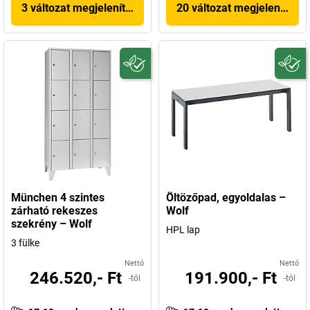
3 változat megjelenítése
20 változat megjelenítése
München 4 szintes
Öltözőpad, egyoldalas –
zárható rekeszes
Wolf
szekrény – Wolf
HPL lap
3 fülke
Nettó
Nettó
246.520,- Ft
191.900,- Ft
-tól
-tól