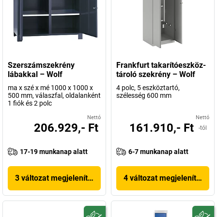
Szerszámszekrény
Frankfurt takarítóeszköz-
lábakkal – Wolf
tároló szekrény – Wolf
ma x szé x mé 1000 x 1000 x
4 polc, 5 eszköztartó,
500 mm, válaszfal, oldalanként
szélesség 600 mm
1 fiók és 2 polc
Nettó
Nettó
206.929,- Ft
161.910,- Ft
-tól
17-19 munkanap alatt
6-7 munkanap alatt
3 változat megjelenítése
4 változat megjelenítése