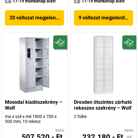
17-19 munkanap alatt
17-19 munkanap alatt
20 változat megjelenítése
9 változat megjelenítése
Mosodai kiadószekrény –
Dresden ötszintes zárható
Wolf
rekeszes szekrény – Wolf
ma x szé x mé 1800 x 700 x
2 fülke
500 mm, 10 rekesz
Nettó
Nettó
507.520,- Ft
232.180,- Ft
-tól