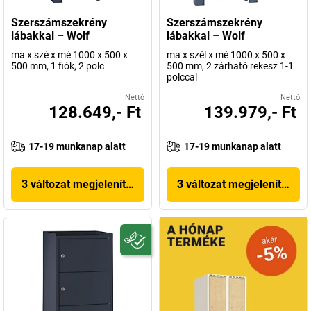
Szerszámszekrény
Szerszámszekrény
lábakkal – Wolf
lábakkal – Wolf
ma x szé x mé 1000 x 500 x
ma x szél x mé 1000 x 500 x
500 mm, 1 fiók, 2 polc
500 mm, 2 zárható rekesz 1-1
polccal
Nettó
Nettó
128.649,- Ft
139.979,- Ft
17-19 munkanap alatt
17-19 munkanap alatt
3 változat megjelenítése
3 változat megjelenítése