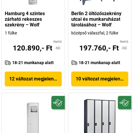
Hamburg 4 szintes
Berlin 2 öltözőszekrény
zárható rekeszes
utcai és munkaruházat
szekrény – Wolf
tárolásához – Wolf
1 fülke
középső válaszfal, 2 fülke
Nettó
Nettó
120.890,- Ft
197.760,- Ft
-tól
-tól
18-21 munkanap alatt
18-21 munkanap alatt
12 változat megjelenítése
10 változat megjelenítése