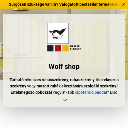
gősen szüksége van rá? Válogatott bestseller termékeinket 3–4 munkanap
Wolf shop
Zárható rekeszes ruhásszekrény
,
ruhaszekrény
,
kis rekeszes
szekrény
vagy
mosott ruhák elosztására szolgáló szekrény
?
Értékmegőző dobozzal
vagy inkább
cipőtároló paddal
? Első
ránézésre nem tűnik nagy dolognak egy ruhásszekrény vagy
öltőző kialakítása. De ez nem így van: a közösségi terek
kialakítása külön tudomány!
Milyen jó, hogy van
EUGEN WOLF
. Az EUGEN WOLF termékek
között szinte mindent megtalál, amire egy közösségi helyiségben