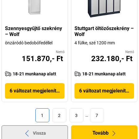
Szennyesgyűjtő szekrény
Stuttgart öltözőszekrény –
– Wolf
Wolf
önzáródó bedobófedéllel
4 fülke, szé 1200 mm
Nettó
Nettó
151.870,- Ft
232.180,- Ft
18-21 munkanap alatt
18-21 munkanap alatt
6 változat megjelenítése
6 változat megjelenítése
1
2
3
…
7
Tovább
Vissza