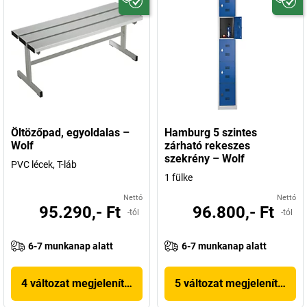
Öltözőpad, egyoldalas –
Hamburg 5 szintes
Wolf
zárható rekeszes
szekrény – Wolf
PVC lécek, T-láb
1 fülke
Nettó
Nettó
95.290,- Ft
96.800,- Ft
-tól
-tól
6-7 munkanap alatt
6-7 munkanap alatt
4 változat megjelenítése
5 változat megjelenítése