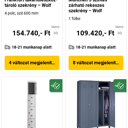
tároló szekrény – Wolf
zárható rekeszes
szekrény – Wolf
4 polc, szé 600 mm
1 fülke
Nettó
Nettó
154.740,- Ft
109.420,- Ft
-tól
-tól
18-21 munkanap alatt
18-21 munkanap alatt
4 változat megjelenítése
8 változat megjelenítése