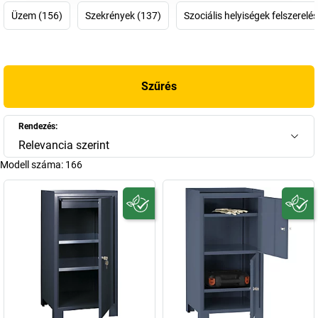
szükség lehet:
Wolf öltözőrekeszeket
,
Wolf szekrényeket
,
Wolf
Üzem (156)
Szekrények (137)
Szociális helyiségek felszerelés
padokat
. Szinte 100 éves tapasztalatra támaszkodhat, hiszen a
céget 1923-ban alapította Eugen Wilhelm Wolf szerelőmester a
Stuttgart melletti Musbergben. A cég termékkínálata eleinte még
szerteágazó volt, de 1955-től gyorsan áttevődött a hangsúly az
Szűrés
acélszekrényekre, a szállítódobozokra és a termékválasztékot
bemutató szekrényekre. A cég 1975-től kezdett el irodai és üzemi
berendezésekre specializálódni. Ma az EUGEN WOLF
Rendezés:
Metallwarenfabrik GmbH (EUGEN WOLF fémáru kereskedés)
Relevancia szerint
Németország egyik vezető
acélbútorgyártó
cége.
Modell száma:
166
Keressen akár tartozékként feltehető felső szekrényt vagy nagy
öltözőszekrényt
– a Wolf shopban megtalálja, amire szüksége
van!