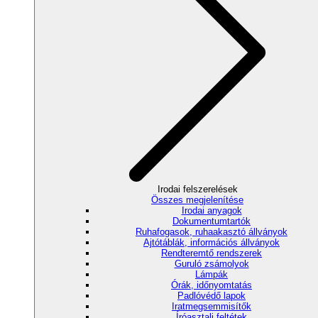
Irodai felszerelések
Összes megjelenítése
Irodai anyagok
Dokumentumtartók
Ruhafogasok, ruhaakasztó állványok
Ajtótáblák, információs állványok
Rendteremtő rendszerek
Guruló zsámolyok
Lámpák
Órák, időnyomtatás
Padlóvédő lapok
Iratmegsemmisítők
Íróasztali feltétek