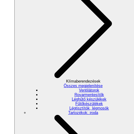
Klímaberendezések
Összes megjelenítése
Ventilátorok
Rovarmentesítők
Léghűtő készülékek
Fűtőkészülékek
Légtisztítók, légmosók
Tartozékok: iroda