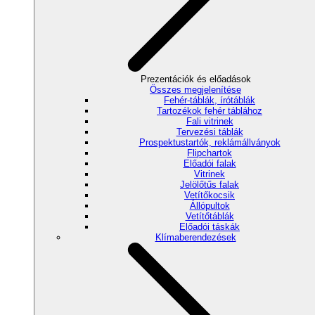
Prezentációk és előadások
Összes megjelenítése
Fehér-táblák, írótáblák
Tartozékok fehér táblához
Fali vitrinek
Tervezési táblák
Prospektustartók, reklámállványok
Flipchartok
Előadói falak
Vitrinek
Jelölőtűs falak
Vetítőkocsik
Állópultok
Vetítőtáblák
Előadói táskák
Klímaberendezések