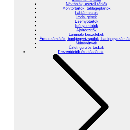
Névtáblák, asztali táblák
Monitortartók, táblagéptartók
Lábtámaszok
Irodai gépek
Esernyőtartók
Időnyomtatók
Ajtórögzítők
Lamináló készülékek
Érmeszámlálók, bankjegyvizsgálók, bankjegyszámlál
Műnövények
Üzleti gurulós táskák
Prezentációk és előadások