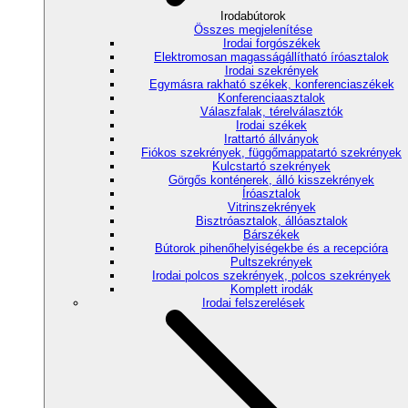
Irodabútorok
Összes megjelenítése
Irodai forgószékek
Elektromosan magasságállítható íróasztalok
Irodai szekrények
Egymásra rakható székek, konferenciaszékek
Konferenciaasztalok
Válaszfalak, térelválasztók
Irodai székek
Irattartó állványok
Fiókos szekrények, függőmappatartó szekrények
Kulcstartó szekrények
Görgős konténerek, álló kisszekrények
Íróasztalok
Vitrinszekrények
Bisztróasztalok, állóasztalok
Bárszékek
Bútorok pihenőhelyiségekbe és a recepcióra
Pultszekrények
Irodai polcos szekrények, polcos szekrények
Komplett irodák
Irodai felszerelések