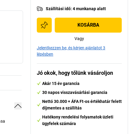
Szállítási idő
:
4 munkanap alatt
KOSÁRBA
Vagy
Jelentkezzen be, és kérjen ajánlatot 3
lépésben
Jó okok, hogy tőlünk vásároljon
Akár 15 év garancia
30 napos visszavásárlási garancia
Nettó 30.000 + ÁFA Ft-os értékhatár felett
díjmentes a szállítás
Hatékony rendelési folyamatok üzleti
ása
ügyfelek számára