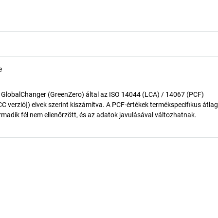
e
 GlobalChanger (GreenZero) által az ISO 14044 (LCA) / 14067 (PCF)
 verzió]) elvek szerint kiszámítva. A PCF-értékek termékspecifikus átlag
madik fél nem ellenőrzött, és az adatok javulásával változhatnak.