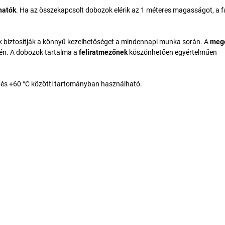
hatók
. Ha az összekapcsolt dobozok elérik az 1 méteres magasságot, a fa
ek biztosítják a könnyű kezelhetőséget a mindennapi munka során. A
mege
etén. A dobozok tartalma a
feliratmezőnek
köszönhetően egyértelműen
°C és +60 °C közötti tartományban használható.