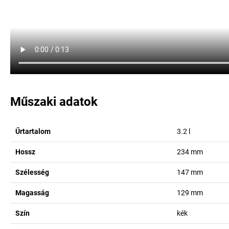
Műszaki adatok
Űrtartalom
3.2
l
Hossz
234
mm
Szélesség
147
mm
Magasság
129
mm
Szín
kék