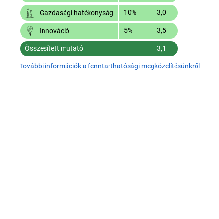
10%
3,0
Gazdasági hatékonyság
5%
3,5
Innováció
Összesített mutató
3,1
További információk a fenntarthatósági megközelítésünkről