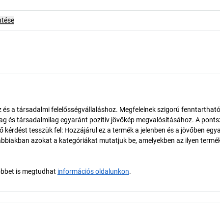
ntése
és a társadalmi felelősségvállaláshoz. Megfelelnek szigorú fenntarthat
ilag és társadalmilag egyaránt pozitív jövőkép megvalósításához. A pont
érdést tesszük fel: Hozzájárul ez a termék a jelenben és a jövőben egy
biakban azokat a kategóriákat mutatjuk be, amelyekben az ilyen termé
öbbet is megtudhat
információs oldalunkon
.