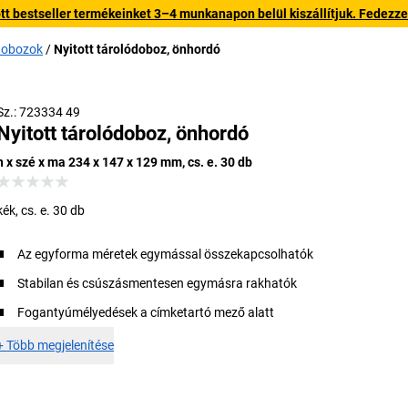
 bestseller termékeinket 3–4 munkanapon belül kiszállítjuk. Fedezze fe
ódobozok
Nyitott tárolódoboz, önhordó
Sz.: 723334 49
Nyitott tárolódoboz, önhordó
h x szé x ma 234 x 147 x 129 mm, cs. e. 30 db
kék, cs. e. 30 db
Az egyforma méretek egymással összekapcsolhatók
Stabilan és csúszásmentesen egymásra rakhatók
Fogantyúmélyedések a címketartó mező alatt
+
Több megjelenítése