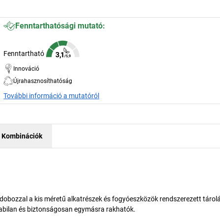
Fenntarthatósági mutató:
Fenntartható
Innováció
Újrahasznosíthatóság
További információ a mutatóról
Kombinációk
ódobozzal a kis méretű alkatrészek és fogyóeszközök rendszerezett tárol
tabilan és biztonságosan egymásra rakhatók.