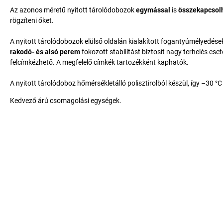
Az azonos méretű nyitott tárolódobozok
egymással
is
összekapcsol
rögzíteni őket.
A nyitott tárolódobozok elülső oldalán kialakított fogantyúmélyedés
rakodó- és alsó perem
fokozott stabilitást biztosít nagy terhelés es
felcímkézhető. A megfelelő címkék tartozékként kaphatók.
A nyitott tárolódoboz hőmérsékletálló polisztirolból készül, így –30 
Kedvező árú csomagolási egységek.