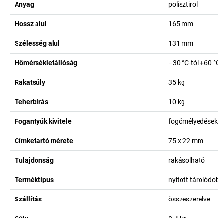
Anyag
polisztirol
Hossz alul
165
mm
Szélesség alul
131
mm
Hőmérsékletállóság
–30 °C-tól +60 °
Rakatsúly
35
kg
Teherbírás
10
kg
Fogantyúk kivitele
fogómélyedések
Címketartó mérete
75 x 22
mm
Tulajdonság
rakásolható
Terméktípus
nyitott tárolód
Szállítás
összeszerelve