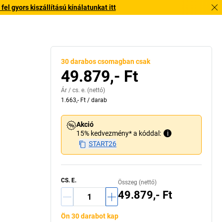
l gyors kiszállítású kínálatunkat itt
30 darabos csomagban csak
49.879,- Ft
Ár /
cs. e.
(nettó)
1.663,- Ft
/
darab
Akció
15% kedvezmény* a kóddal:
i
START26
CS. E.
Összeg (nettó)
49.879,- Ft
Ön 30 darabot kap