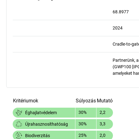
68.8977
2024
Cradle-to-gat
Partnerünk, a
(GWP100 [IPCC
amelyeket har
Kritériumok
Súlyozás
Mutató
30%
2,2
Éghajlatvédelem
30%
3,3
Újrahasznosíthatóság
25%
2,0
Biodiverzitás