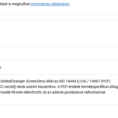
öbbet is megtudhat
információs oldalunkon
.
e
 GlobalChanger (GreenZero) által az ISO 14044 (LCA) / 14067 (PCF)
 verzió]) elvek szerint kiszámítva. A PCF-értékek termékspecifikus átlag
madik fél nem ellenőrzött, és az adatok javulásával változhatnak.