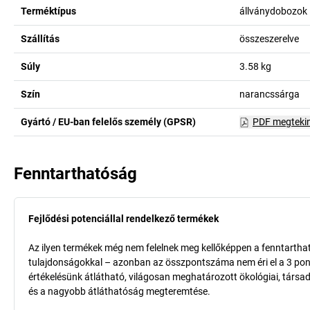
Terméktípus
állványdobozok
Szállítás
összeszerelve
Súly
3.58
kg
Szín
narancssárga
Gyártó / EU-ban felelős személy (GPSR)
PDF megteki
Fenntarthatóság
Fejlődési potenciállal rendelkező termékek
Az ilyen termékek még nem felelnek meg kellőképpen a fenntarthat
tulajdonságokkal – azonban az összpontszáma nem éri el a 3 pon
értékelésünk átlátható, világosan meghatározott ökológiai, társad
és a nagyobb átláthatóság megteremtése.