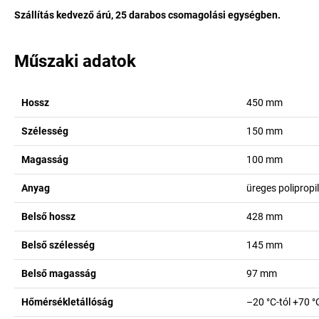
Szállítás kedvező árú, 25 darabos csomagolási egységben.
Műszaki adatok
Hossz
450
mm
Szélesség
150
mm
Magasság
100
mm
Anyag
üreges polipropi
Belső hossz
428
mm
Belső szélesség
145
mm
Belső magasság
97
mm
Hőmérsékletállóság
–20 °C-tól +70 °