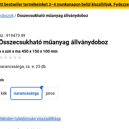
 bestseller termékeinket 3–4 munkanapon belül kiszállítjuk. Fedezze fe
ódobozok
Összecsukható műanyag állványdoboz
Sz.: 919473 49
Összecsukható műanyag állványdoboz
h x szé x ma 450 x 150 x 100 mm
narancssárga, cs. e. 25 db
zín
kék
narancssárga
piros
×
Minden tulajdonság visszaállítása