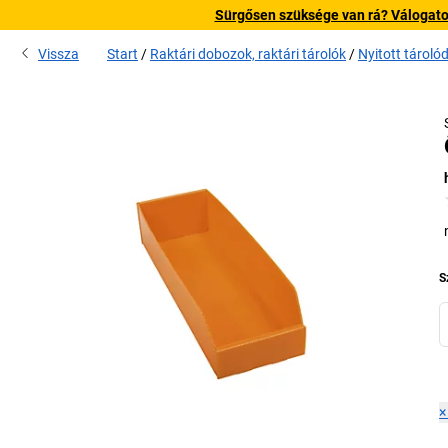
Sürgősen szüksége van rá? Válogatott
Vissza
Start
Raktári dobozok, raktári tárolók
Nyitott tárol
S