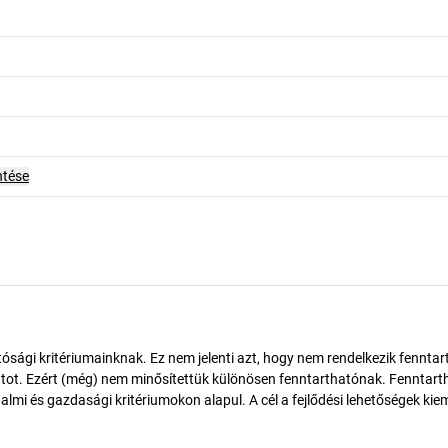
ntése
ósági kritériumainknak. Ez nem jelenti azt, hogy nem rendelkezik fenntar
tot. Ezért (még) nem minősítettük különösen fenntarthatónak. Fenntart
almi és gazdasági kritériumokon alapul. A cél a fejlődési lehetőségek kie