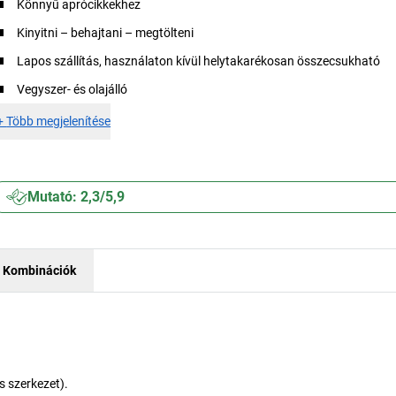
Könnyű aprócikkekhez
Kinyitni – behajtani – megtölteni
Lapos szállítás, használaton kívül helytakarékosan összecsukható
Vegyszer- és olajálló
+
Több megjelenítése
Mutató: 2,3/5,9
Kombinációk
s szerkezet).