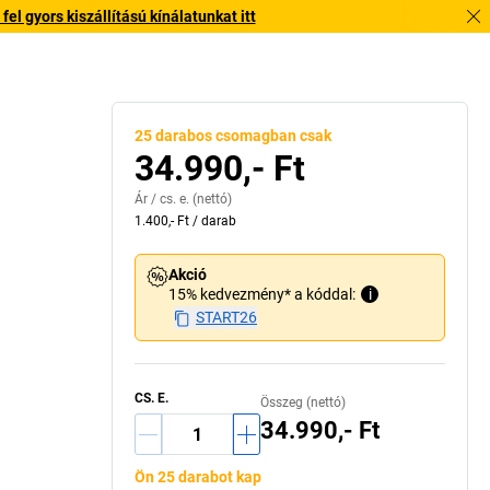
l gyors kiszállítású kínálatunkat itt
25 darabos csomagban csak
34.990,- Ft
Ár /
cs. e.
(nettó)
1.400,- Ft
/
darab
Akció
15% kedvezmény* a kóddal:
i
START26
CS. E.
Összeg (nettó)
34.990,- Ft
Ön 25 darabot kap