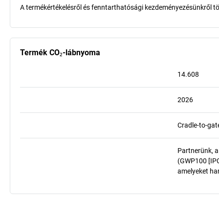
A termékértékelésről és fenntarthatósági kezdeményezésünkről t
Termék CO₂-lábnyoma
14.608
2026
Cradle-to-gat
Partnerünk, a
(GWP100 [IPCC
amelyeket har