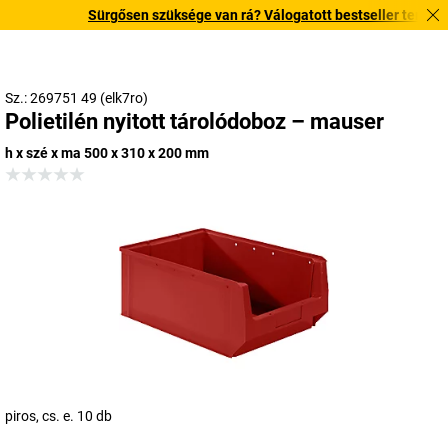
Sürgősen szüksége van rá? Válogatott bestseller termékeinke
Sz.: 269751 49 (elk7ro)
Polietilén nyitott tárolódoboz – mauser
h x szé x ma 500 x 310 x 200 mm
piros, cs. e. 10 db