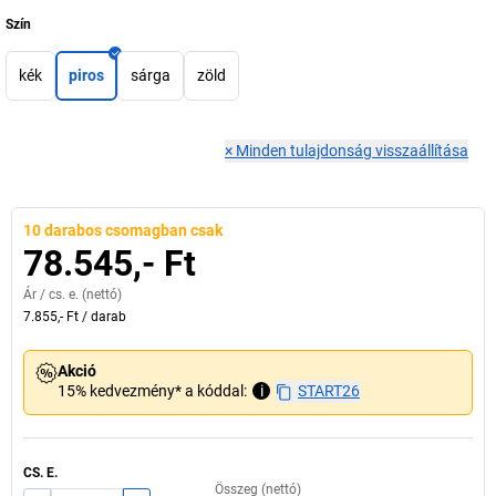
Szín
kék
piros
sárga
zöld
×
Minden tulajdonság visszaállítása
10 darabos csomagban csak
78.545,- Ft
Ár /
cs. e.
(nettó)
7.855,- Ft
/
darab
Akció
15% kedvezmény* a kóddal:
i
START26
CS. E.
Összeg (nettó)