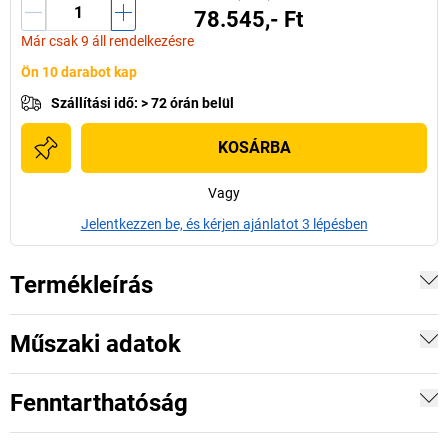
78.545,- Ft
Már csak 9 áll rendelkezésre
Ön 10 darabot kap
Szállítási idő
:
> 72 órán belül
KOSÁRBA
Vagy
Jelentkezzen be, és kérjen ajánlatot 3 lépésben
Termékleírás
Műszaki adatok
Fenntarthatóság