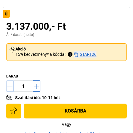
Új
3.137.000,- Ft
Ár /
darab
(nettó)
Akció
15% kedvezmény* a kóddal:
i
START26
DARAB
Szállítási idő
:
10-11 hét
KOSÁRBA
Vagy