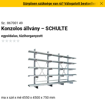
Sürgősen szüksége van rá? Válogatott bestseller termékein
Sz.: 867001 49
Konzolos állvány – SCHULTE
egyoldalas, tűzihorganyzott
ma x szé x mé 4550 x 4500 x 750 mm