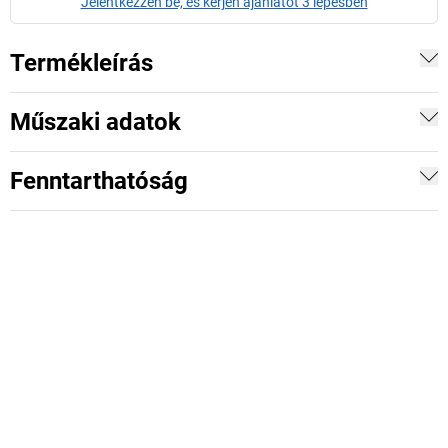
Jelentkezzen be, és kérjen ajánlatot 3 lépésben
Termékleírás
Műszaki adatok
Fenntarthatóság