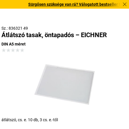
Sürgősen szüksége van rá? Válogatott bestseller termékein
Sz.: 836321 49
Átlátszó tasak, öntapadós – EICHNER
DIN A5 méret
átlátszó, cs. e. 10 db, 3 cs. e.-től