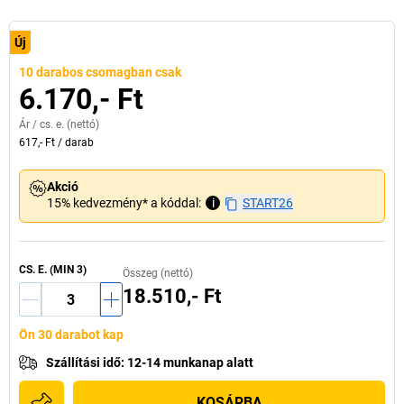
Új
10 darabos csomagban csak
6.170,- Ft
Ár /
cs. e.
(nettó)
617,- Ft
/
darab
Akció
15% kedvezmény* a kóddal:
i
START26
CS. E.
(MIN
3
)
Összeg (nettó)
18.510,- Ft
Ön 30 darabot kap
Szállítási idő
:
12-14 munkanap alatt
KOSÁRBA