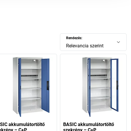
többé az ujjait – még a tolvajok sem.
Rendezés:
Relevancia szerint
SIC akkumulátortöltő
BASIC akkumulátortöltő
ekrény – C+P
szekrény – C+P