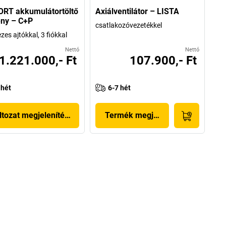
RT akkumulátortöltő
Axiálventilátor – LISTA
ny – C+P
csatlakozóvezetékkel
ezes ajtókkal, 3 fiókkal
Nettó
Nettó
1.221.000,- Ft
107.900,- Ft
 hét
6-7 hét
ltozat megjelenítése
Termék megjelenítése