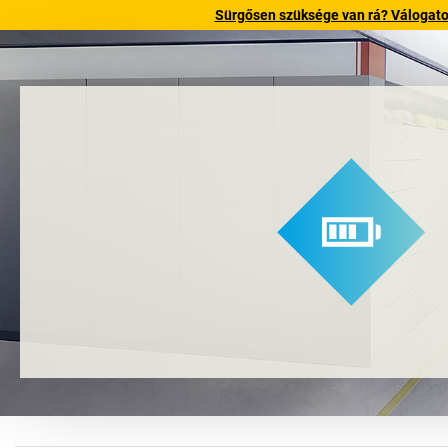
Sürgősen szüksége van rá? Válogatott