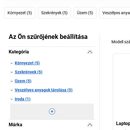
Környezet (5)
Szekrények (5)
Üzem (5)
Veszélyes anya
Az Ön szűrőjének beállítása
Modell sz
Kategória
Környezet (5)
Szekrények (5)
Üzem (5)
Veszélyes anyagok tárolása (5)
Iroda (1)
Laptop
Márka