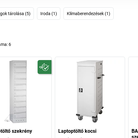
gok tárolása (5)
Iroda (1)
Klímaberendezések (1)
áma:
6
töltő szekrény
Laptoptöltő kocsi
BA
sz