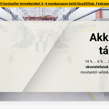
 bestseller termékeinket 3–4 munkanapon belül kiszállítjuk. Fedezze fe
Akk
t
14 % ... 6 % ..
okostelefonok
mostantól velünk
energiatár
Egyszerre
több ké
veszélyesanya
tűzveszélyes lí