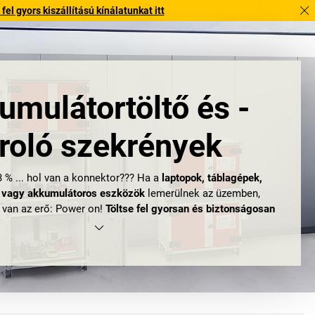
l gyors kiszállítású kínálatunkat itt
umulátortöltő és -
ároló szekrények
. 3 % ... hol van a konnektor??? Ha a
laptopok, táblagépek,
 vagy akkumulátoros eszközök
lemerülnek az üzemben,
 van az erő: Power on!
Töltse fel gyorsan és biztonságosan
olóját
. Az egyik legjobb, „energiával teli” csomagunk:
akkumulátortöltő vagy -tároló szekrények
.
szülék feltöltésére és lopásbiztos tárolására
is használható;
g-tároló és biztonsági szekrényeink
pedig a
fokozottan
tium akkumulátorokhoz
is alkalmasak. Senki sem égeti meg