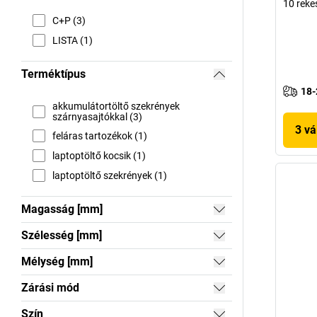
10 reke
C+P (3)
LISTA (1)
Terméktípus
18-
akkumulátortöltő szekrények
szárnyasajtókkal (3)
3 vá
feláras tartozékok (1)
laptoptöltő kocsik (1)
laptoptöltő szekrények (1)
Magasság [mm]
Szélesség [mm]
Mélység [mm]
Zárási mód
Szín