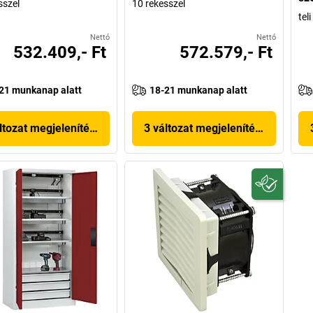
sszel
10 rekesszel
tel
Nettó
Nettó
532.409,- Ft
572.579,- Ft
21 munkanap alatt
18-21 munkanap alatt
ltozat megjelenítése
3 változat megjelenítése