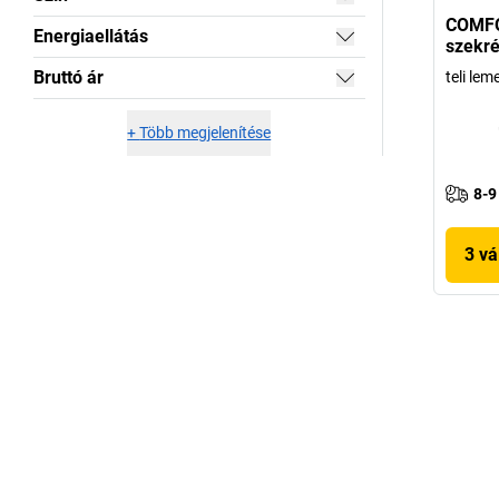
COMFO
Energiaellátás
szekré
Bruttó ár
teli lem
+
Több megjelenítése
8-9
3 vá