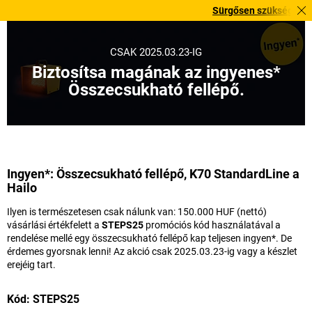
Sürgősen szüksége van rá? V
CSAK 2025.03.23-IG
Biztosítsa magának az ingyenes*
Összecsukható fellépő.
Ingyen*: Összecsukható fellépő, K70 StandardLine a
Hailo
Ilyen is természetesen csak nálunk van: 150.000 HUF (nettó)
vásárlási értékfelett a
STEPS25
promóciós kód használatával a
rendelése mellé egy összecsukható fellépő kap teljesen ingyen*. De
érdemes gyorsnak lenni! Az akció csak 2025.03.23-ig vagy a készlet
erejéig tart.
Kód: STEPS25