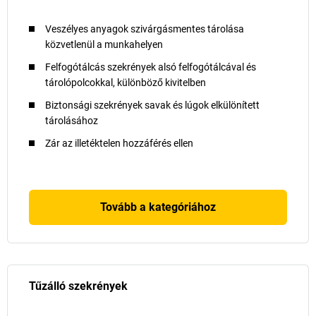
Veszélyes anyagok szivárgásmentes tárolása
közvetlenül a munkahelyen
Felfogótálcás szekrények alsó felfogótálcával és
tárolópolcokkal, különböző kivitelben
Biztonsági szekrények savak és lúgok elkülönített
tárolásához
Zár az illetéktelen hozzáférés ellen
Tovább a kategóriához
Tűzálló szekrények