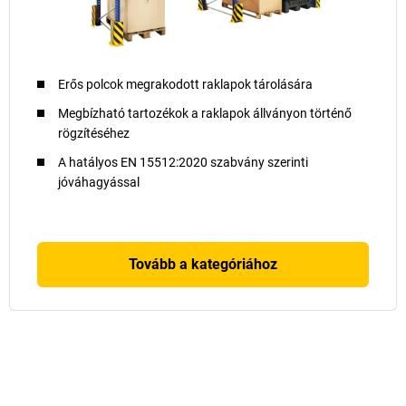
Erős polcok megrakodott raklapok tárolására
Megbízható tartozékok a raklapok állványon történő
rögzítéséhez
A hatályos EN 15512:2020 szabvány szerinti
jóváhagyással
Tovább a kategóriához