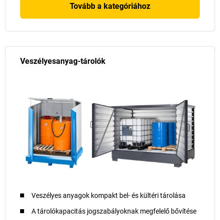
Tovább a kategóriához
Veszélyesanyag-tárolók
Veszélyes anyagok kompakt bel- és kültéri tárolása
A tárolókapacitás jogszabályoknak megfelelő bővítése