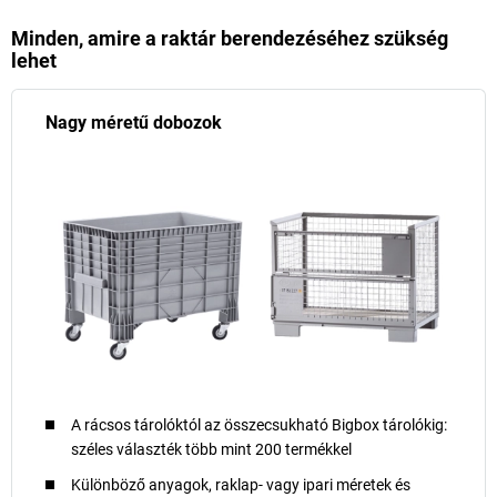
Minden, amire a raktár berendezéséhez szükség
lehet
Nagy méretű dobozok
A rácsos tárolóktól az összecsukható Bigbox tárolókig:
széles választék több mint 200 termékkel
Különböző anyagok, raklap- vagy ipari méretek és