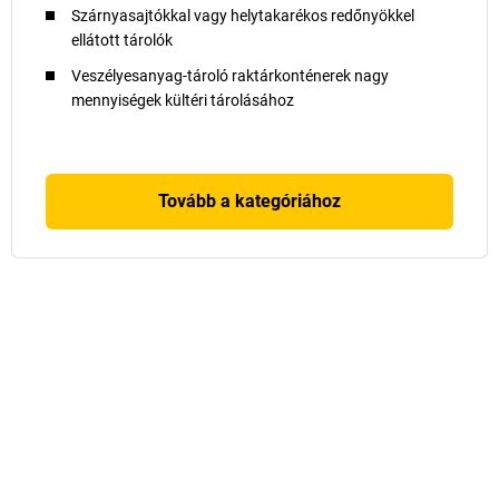
Szárnyasajtókkal vagy helytakarékos redőnyökkel
ellátott tárolók
Veszélyesanyag-tároló raktárkonténerek nagy
mennyiségek kültéri tárolásához
Tovább a kategóriához