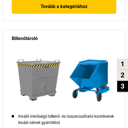
Tovább a kategóriához
Billenőtároló
1
2
3
Kiváló minőségű billenő- és összecsukható konténerek
kiváló német gyártóktól