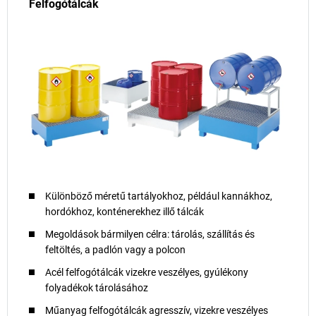
Felfogótálcák
Különböző méretű tartályokhoz, például kannákhoz,
hordókhoz, konténerekhez illő tálcák
Megoldások bármilyen célra: tárolás, szállítás és
feltöltés, a padlón vagy a polcon
Acél felfogótálcák vizekre veszélyes, gyúlékony
folyadékok tárolásához
Műanyag felfogótálcák agresszív, vizekre veszélyes