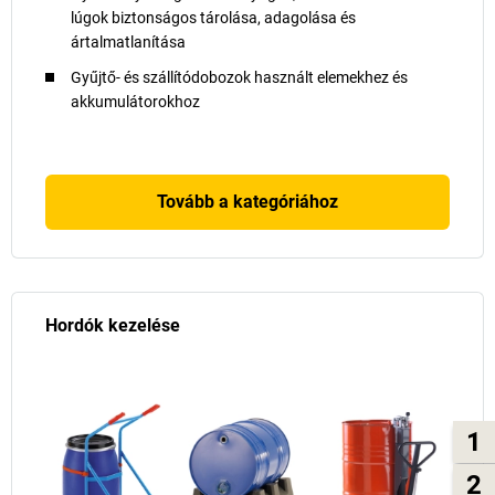
lúgok biztonságos tárolása, adagolása és
ártalmatlanítása
Gyűjtő- és szállítódobozok használt elemekhez és
akkumulátorokhoz
Tovább a kategóriához
Hordók kezelése
1
2