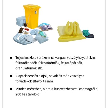
Teljes készletek a üzemi szivárgási veszélyhelyzetekre:
felitatókendők, felitatótömlők, felitatópárnák,
granulátumok stb.
Alapfelszerelés olajok, savak és más veszélyes
folyadékok eltávolítására
Minden méretben, a praktikus vészhelyzeti csomagtól a
200 l-es tárolóig