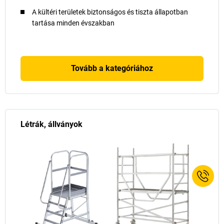
A kültéri területek biztonságos és tiszta állapotban
tartása minden évszakban
Tovább a kategóriához
Létrák, állványok