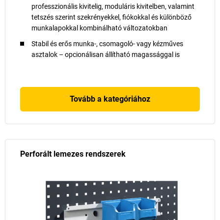
professzionális kivitelig, moduláris kivitelben, valamint
tetszés szerint szekrényekkel, fiókokkal és különböző
munkalapokkal kombinálható változatokban
Stabil és erős munka-, csomagoló- vagy kézműves
asztalok – opcionálisan állítható magassággal is
Tovább a kategóriához
Perforált lemezes rendszerek