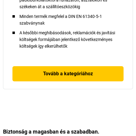
padlóburkolatoktól a ruházaton, asztalokon és
székeken át a szállítóeszközökig
Minden termék megfelel a DIN EN 61340-5-1
szabványnak
A későbbi meghibásodások, reklamációk és javítási
költségek formájában jelentkező következményes
költségek így elkerülhetők
Tovább a kategóriához
Biztonság a magasban és a szabadban.