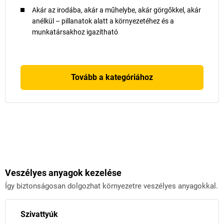
Akár az irodába, akár a műhelybe, akár görgőkkel, akár
anélkül – pillanatok alatt a környezetéhez és a
munkatársakhoz igazítható
Tovább a kategóriához
Veszélyes anyagok kezelése
Így biztonságosan dolgozhat környezetre veszélyes anyagokkal.
Szivattyúk