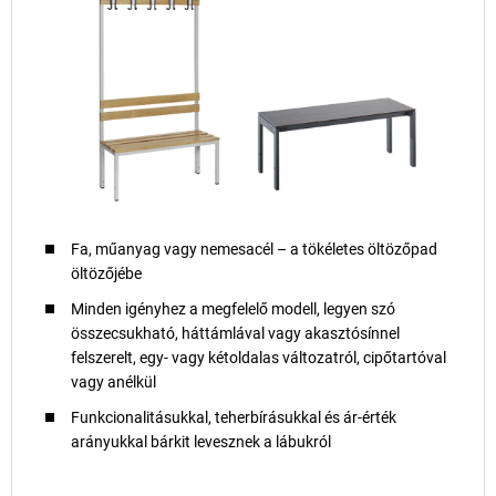
Fa, műanyag vagy nemesacél – a tökéletes öltözőpad
öltözőjébe
Minden igényhez a megfelelő modell, legyen szó
összecsukható, háttámlával vagy akasztósínnel
felszerelt, egy- vagy kétoldalas változatról, cipőtartóval
vagy anélkül
Funkcionalitásukkal, teherbírásukkal és ár-érték
arányukkal bárkit levesznek a lábukról