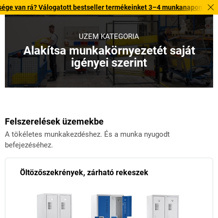
logatott bestseller termékeinket 3–4 munkanapon belül kiszállítjuk. Fe
ÜZEM KATEGÓRIA
Alakítsa munkakörnyezetét saját
igényei szerint
Felszerelések üzemekbe
A tökéletes munkakezdéshez. És a munka nyugodt
befejezéséhez.
Öltözőszekrények, zárható rekeszek