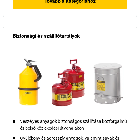
Tovább a kategóriához
Biztonsági és szállítótartályok
Veszélyes anyagok biztonságos szállítása közforgalmú
és belső közlekedési útvonalakon
Gyúlékony és agresszív anyagok, valamint savak és