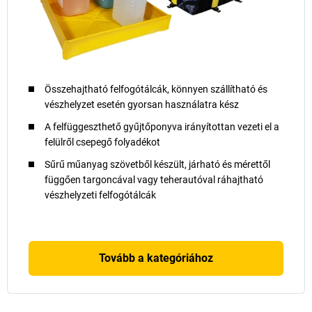
Összehajtható felfogótálcák, könnyen szállítható és
vészhelyzet esetén gyorsan használatra kész
A felfüggeszthető gyűjtőponyva irányítottan vezeti el a
felülről csepegő folyadékot
Sűrű műanyag szövetből készült, járható és mérettől
függően targoncával vagy teherautóval ráhajtható
vészhelyzeti felfogótálcák
Tovább a kategóriához