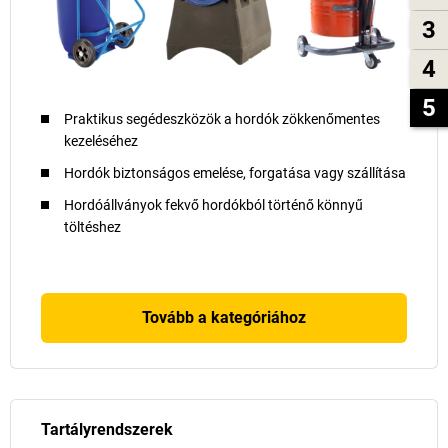
3
4
5
Praktikus segédeszközök a hordók zökkenőmentes
kezeléséhez
Hordók biztonságos emelése, forgatása vagy szállítása
Hordóállványok fekvő hordókból történő könnyű
töltéshez
Tovább a kategóriához
Tartályrendszerek