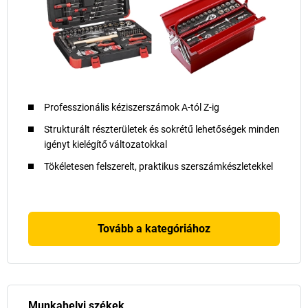
Professzionális kéziszerszámok A-tól Z-ig
Strukturált részterületek és sokrétű lehetőségek minden
igényt kielégítő változatokkal
Tökéletesen felszerelt, praktikus szerszámkészletekkel
Tovább a kategóriához
Munkahelyi székek