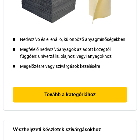
Nedvszívó és ellenálló, különböző anyagminőségekben
Megfelelő nedvszívóanyagok az adott közegtől
függően: univerzális, olajhoz, vegyi anyagokhoz
Megelőzésre vagy szivárgások kezelésére
Tovább a kategóriához
Vészhelyzeti készletek szivárgásokhoz