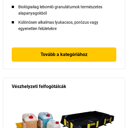
Biológiailag lebomló granulátumok természetes
alapanyagokból
Különösen alkalmas lyukacsos, porózus vagy
egyenetlen felületekre
Tovább a kategóriához
Vészhelyzeti felfogótálcák