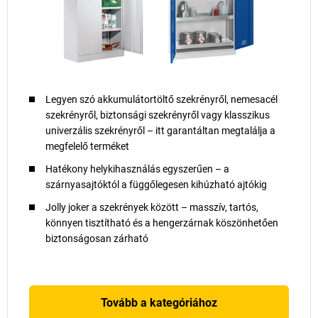
Legyen szó akkumulátortöltő szekrényről, nemesacél
szekrényről, biztonsági szekrényről vagy klasszikus
univerzális szekrényről – itt garantáltan megtalálja a
megfelelő terméket
Hatékony helykihasználás egyszerűen – a
szárnyasajtóktól a függőlegesen kihúzható ajtókig
Jolly joker a szekrények között – masszív, tartós,
könnyen tisztítható és a hengerzárnak köszönhetően
biztonságosan zárható
Tovább a kategóriához