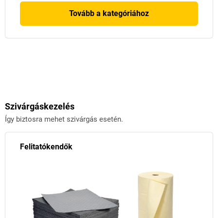
Tovább a kategóriához
Szivárgáskezelés
Így biztosra mehet szivárgás esetén.
Felitatókendők