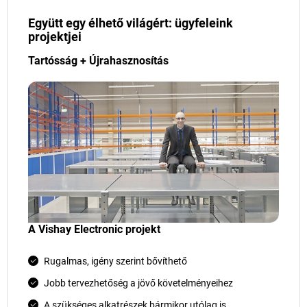
Együtt egy élhető világért: ügyfeleink
projektjei
Tartósság + Újrahasznosítás
A Vishay Electronic projekt
Rugalmas, igény szerint bővíthető
Jobb tervezhetőség a jövő követelményeihez
A szükséges alkatrészek bármikor utólag is