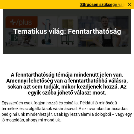
Sürgősen szüksége van rá? Válogatott bestselle
Tematikus világ: Fenntarthatóság
A fenntarthatóság témája mindenütt jelen van.
Amennyi lehetőség van a fenntarthatóbbá válásra,
sokan azt sem tudják, mikor kezdjenek hozzá. Az
egyik szóba jöhető válasz: most.
Egyszerűen csak fogjon hozzá és csinálja. Például jó minőségű
termékek és szolgáltatások vásárlásával. A színvonalas tanácsadás
pedig nálunk mindenhez jár. Csak így lesz valami a dologból – vagy egy
jó megoldás, ahogy mi mondjuk.