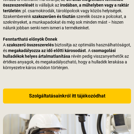
összeszerelését
is vállaljuk az
irodában, a műhelyben vagy a raktár
területén
: pl. csarnokirodák, tárolópolcok vagy közös helyiségek.
Szakembereink
szakszerűen és tisztán
szerelik össze a polcokat, a
szekrényeket, a munkapadokat és még sok minden mást − hiszen
nálunk jobban senki nem ismeri a termékeinket.
Fenntartható előnyök Önnek
A
szakszerű összeszerelés
biztosítja az optimális használhatóságot,
és
megakadályozza az idő előtti károsodást
. A
csomagolási
hulladékok helyes ártalmatlanítása
révén pedig visszanyerhetők az
értékes anyagok, és megakadályozható, hogy a hulladék lerakása a
környezetre káros módon történjen.
Szolgáltatásainkról itt tájékozódhat