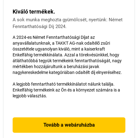
Kiváló termékek.
A sok munka meghozta gyümölcsét, nyertünk: Német
Fenntarthatósági Díj 2024.
A 2024-es Német Fenntarthatósági Díjat az
anyavállalatunknak, a TAKKT AG-nak odaítélő zsűri
összetétele ugyanolyan kiváló, mint a kaiserkraft
Enkelfähig termékkínálata. Azzal a törekvésünkkel, hogy
átláthatóbbá tegyük termékeink fenntarthatóságát, nagy
mértékben hozzájárultunk a beruházási javak
nagykereskedelme kategóriában odaítélt díj elnyeréséhez.
A legjobb fenntartható termékkínálatot nálunk találja.
Enkelfähig termékeink az Ön és a környezet számára is a
legjobb választás.
Tovább a webáruházba