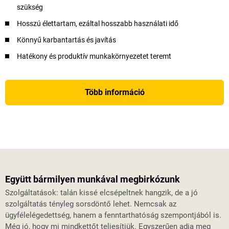
szükség
Hosszú élettartam, ezáltal hosszabb használati idő
Könnyű karbantartás és javítás
Hatékony és produktív munkakörnyezetet teremt
Több információ
Együtt bármilyen munkával megbirkózunk
Szolgáltatások: talán kissé elcsépeltnek hangzik, de a jó
szolgáltatás tényleg sorsdöntő lehet. Nemcsak az
ügyfélelégedettség, hanem a fenntarthatóság szempontjából is.
Még jó, hogy mi mindkettőt teljesítjük. Egyszerűen adja meg