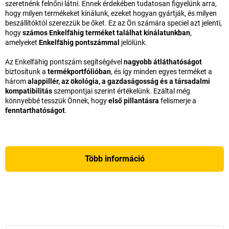
szeretnénk felnőni látni. Ennek érdekében tudatosan figyelünk arra,
hogy milyen termékeket kínálunk, ezeket hogyan gyártják, és milyen
beszállítóktól szerezzük be őket. Ez az Ön számára speciel azt jelenti,
hogy
számos Enkelfähig terméket találhat kínálatunkban
,
amelyeket
Enkelfähig pontszámmal
jelölünk.
Az Enkelfähig pontszám segítségével
nagyobb átláthatóságot
biztosítunk a
termékportfólióban
, és így minden egyes terméket a
három
alappillér, az ökológia, a gazdaságosság és a társadalmi
kompatibilitás
szempontjai szerint értékelünk. Ezáltal még
könnyebbé tesszük Önnek, hogy
első pillantásra
felismerje a
fenntarthatóságot
.
Több információ