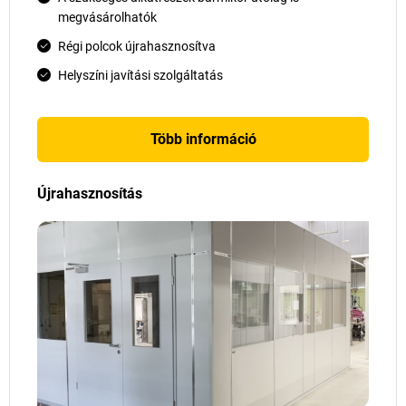
megvásárolhatók
Régi polcok újrahasznosítva
Helyszíni javítási szolgáltatás
Több információ
Újrahasznosítás