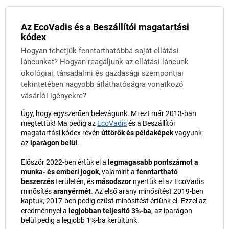
Az EcoVadis és a Beszállítói magatartási
kódex
Hogyan tehetjük fenntarthatóbbá saját ellátási
láncunkat? Hogyan reagáljunk az ellátási láncunk
ökológiai, társadalmi és gazdasági szempontjai
tekintetében nagyobb átláthatóságra vonatkozó
vásárlói igényekre?
Úgy, hogy egyszerűen belevágunk. Mi ezt már 2013-ban
megtettük! Ma pedig az
EcoVadis
és a Beszállítói
magatartási kódex révén
úttörők és példaképek
vagyunk
az
iparágon belül
.
Először 2022-ben értük el a
legmagasabb pontszámot a
munka- és emberi jogok
, valamint a
fenntartható
beszerzés
területén, és
másodszor
nyertük el az EcoVadis
minősítés
aranyérmét
. Az első arany minősítést 2019-ben
kaptuk, 2017-ben pedig ezüst minősítést értünk el. Ezzel az
eredménnyel a
legjobban teljesítő 3%-ba
, az iparágon
belül pedig a legjobb 1%-ba kerültünk.