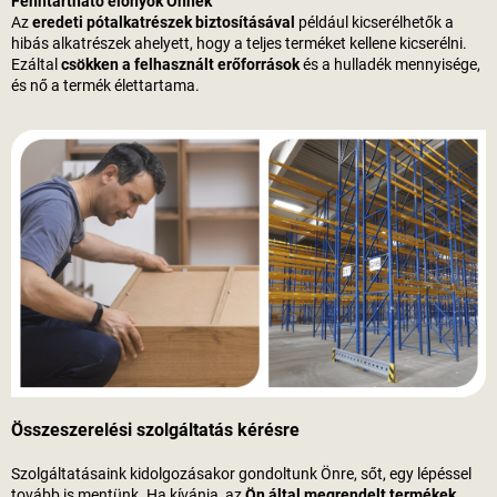
Fenntartható előnyök Önnek
Az
eredeti pótalkatrészek biztosításával
például kicserélhetők a
hibás alkatrészek ahelyett, hogy a teljes terméket kellene kicserélni.
Ezáltal
csökken a felhasznált erőforrások
és a hulladék mennyisége,
és nő a termék élettartama.
Összeszerelési szolgáltatás kérésre
Szolgáltatásaink kidolgozásakor gondoltunk Önre, sőt, egy lépéssel
tovább is mentünk. Ha kívánja, az
Ön által megrendelt termékek