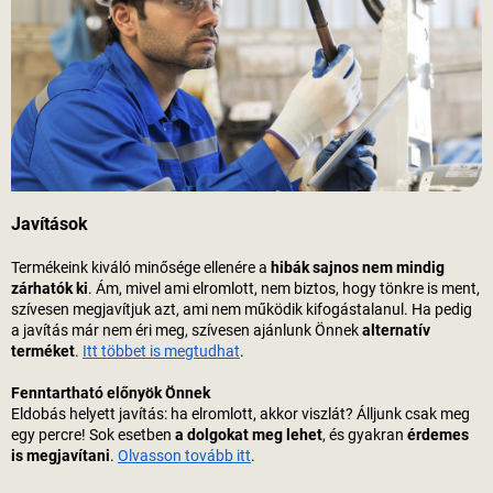
Javítások
Termékeink kiváló minősége ellenére a
hibák sajnos nem mindig
zárhatók ki
. Ám, mivel ami elromlott, nem biztos, hogy tönkre is ment,
szívesen megjavítjuk azt, ami nem működik kifogástalanul. Ha pedig
a javítás már nem éri meg, szívesen ajánlunk Önnek
alternatív
terméket
.
Itt többet is megtudhat
.
Fenntartható előnyök Önnek
Eldobás helyett javítás: ha elromlott, akkor viszlát? Álljunk csak meg
egy percre! Sok esetben
a dolgokat meg lehet
, és gyakran
érdemes
is megjavítani
.
Olvasson tovább itt
.