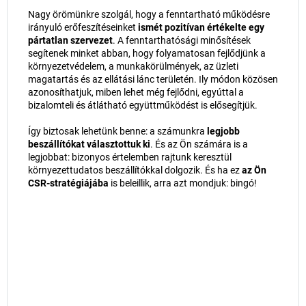
Nagy örömünkre szolgál, hogy a fenntartható működésre
irányuló erőfeszítéseinket
ismét pozitívan értékelte egy
pártatlan szervezet
. A fenntarthatósági minősítések
segítenek minket abban, hogy folyamatosan fejlődjünk a
környezetvédelem, a munkakörülmények, az üzleti
magatartás és az ellátási lánc területén. Ily módon közösen
azonosíthatjuk, miben lehet még fejlődni, egyúttal a
bizalomteli és átlátható együttműködést is elősegítjük.
Így biztosak lehetünk benne: a számunkra
legjobb
beszállítókat választottuk ki
. És az Ön számára is a
legjobbat: bizonyos értelemben rajtunk keresztül
környezettudatos beszállítókkal dolgozik. És ha ez
az Ön
CSR-stratégiájába
is beleillik, arra azt mondjuk: bingó!