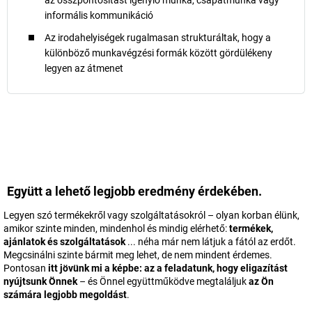
az összpontosítást igénylő munka, csapatmunka vagy
informális kommunikáció
Az irodahelyiségek rugalmasan strukturáltak, hogy a
különböző munkavégzési formák között gördülékeny
legyen az átmenet
Együtt a lehető legjobb eredmény érdekében.
Legyen szó termékekről vagy szolgáltatásokról – olyan korban élünk,
amikor szinte minden, mindenhol és mindig elérhető:
termékek,
ajánlatok és szolgáltatások
... néha már nem látjuk a fától az erdőt.
Megcsinálni szinte bármit meg lehet, de nem mindent érdemes.
Pontosan
itt jövünk mi a képbe: az a feladatunk, hogy eligazítást
nyújtsunk Önnek
– és Önnel együttműködve megtaláljuk
az Ön
számára legjobb megoldást
.