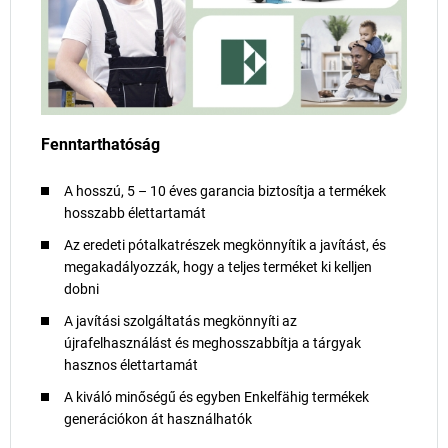
Fenntarthatóság
A hosszú, 5 – 10 éves garancia biztosítja a termékek
hosszabb élettartamát
Az eredeti pótalkatrészek megkönnyítik a javítást, és
megakadályozzák, hogy a teljes terméket ki kelljen
dobni
A javítási szolgáltatás megkönnyíti az
újrafelhasználást és meghosszabbítja a tárgyak
hasznos élettartamát
A kiváló minőségű és egyben Enkelfähig termékek
generációkon át használhatók