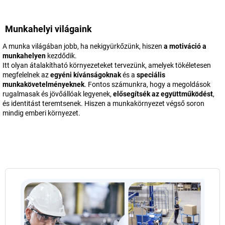
Munkahelyi világaink
A munka világában jobb, ha nekigyürkőzünk, hiszen
a motiváció a
munkahelyen
kezdődik.
Itt olyan átalakítható környezeteket tervezünk, amelyek tökéletesen
megfelelnek az
egyéni kívánságoknak
és a
speciális
munkakövetelményeknek
. Fontos számunkra, hogy a megoldások
rugalmasak és jövőállóak legyenek,
elősegítsék az együttműködést
,
és identitást teremtsenek. Hiszen a munkakörnyezet végső soron
mindig emberi környezet.