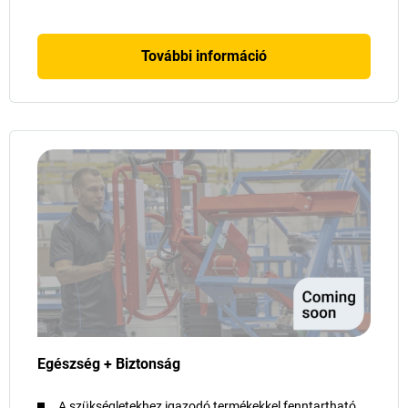
További információ
Egészség + Biztonság
A szükségletekhez igazodó termékekkel fenntartható