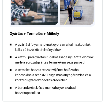
Gyártás + Termelés + Műhely
A gyártási folyamatoknak gyorsan alkalmazkodniuk
kell a változó követelményekhez
A kézműipari gyártás rugalmassága nyújtotta előnyök
mellé a sorozatgyártás termelékenysége párosul
A termelés összes résztvevőjének hálózatba
kapcsolása a rendkívül rugalmas anyagáramlás és a
korszerű gyári elrendezés érdekében
A berendezések és a munkahelyek szabad
összekapcsolása