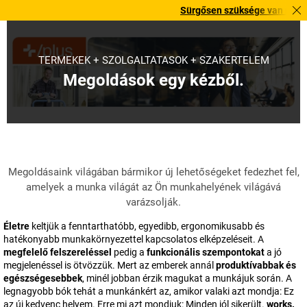
Sürgősen szüksége van rá? Válogatott
TERMÉKEK + SZOLGÁLTATÁSOK + SZAKÉRTELEM
Megoldások egy kézből.
Megoldásaink világában bármikor új lehetőségeket fedezhet fel,
amelyek a munka világát az Ön munkahelyének világává
varázsolják.
Életre
keltjük a fenntarthatóbb, egyedibb, ergonomikusabb és
hatékonyabb munkakörnyezettel kapcsolatos elképzeléseit. A
megfelelő felszereléssel
pedig a
funkcionális szempontokat
a jó
megjelenéssel is ötvözzük. Mert az emberek annál
produktívabbak és
egészségesebbek
, minél jobban érzik magukat a munkájuk során. A
legnagyobb bók tehát a munkánkért az, amikor valaki azt mondja: Ez
az új kedvenc helyem. Erre mi azt mondjuk: Minden jól sikerült.
works.