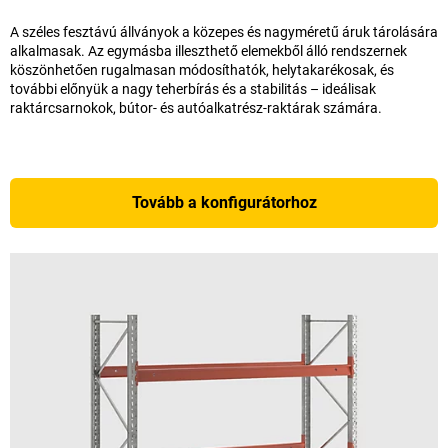
A széles fesztávú állványok a közepes és nagyméretű áruk tárolására
alkalmasak. Az egymásba illeszthető elemekből álló rendszernek
köszönhetően rugalmasan módosíthatók, helytakarékosak, és
további előnyük a nagy teherbírás és a stabilitás – ideálisak
raktárcsarnokok, bútor- és autóalkatrész-raktárak számára.
Tovább a konfigurátorhoz