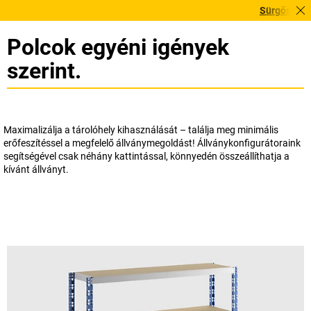
Sürgősen szüksé
Polcok egyéni igények
szerint.
Maximalizálja a tárolóhely kihasználását – találja meg minimális
erőfeszítéssel a megfelelő állványmegoldást! Állványkonfigurátoraink
segítségével csak néhány kattintással, könnyedén összeállíthatja a
kívánt állványt.