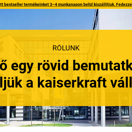
 bestseller termékeinket 3–4 munkanapon belül kiszállítjuk. Fedezze fe
RÓLUNK
idő egy rövid bemutat
ljük a
kaiserkraft
váll