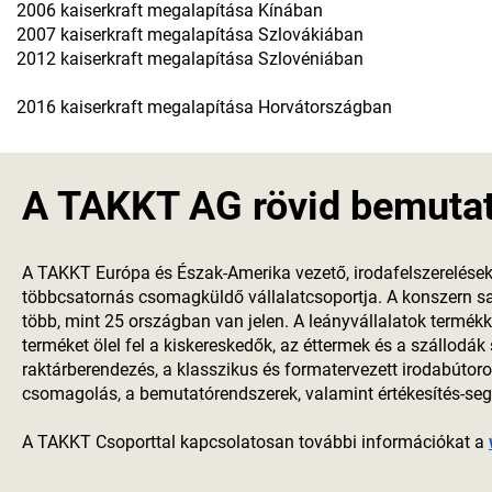
2006
kaiserkraft
megalapítása Kínában
2007
kaiserkraft
megalapítása Szlovákiában
2012
kaiserkraft
megalapítása Szlovéniában
2016
kaiserkraft
megalapítása Horvátországban
A TAKKT AG rövid bemuta
A TAKKT Európa és Észak-Amerika vezető, irodafelszerelések
többcsatornás csomagküldő vállalatcsoportja. A konszern sa
több, mint 25 országban van jelen. A leányvállalatok termék
terméket ölel fel a kiskereskedők, az éttermek és a szállodák
raktárberendezés, a klasszikus és formatervezett irodabútorok
csomagolás, a bemutatórendszerek, valamint értékesítés-segít
A TAKKT Csoporttal kapcsolatosan további információkat a