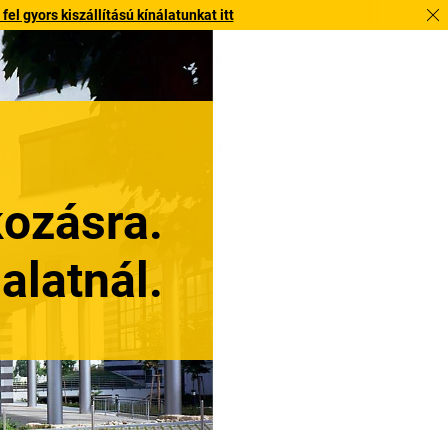
l gyors kiszállítású kínálatunkat itt
kozásra.
alatnál.