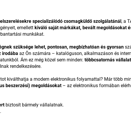
 felszerelésekre specializálódó csomagküldő szolgálatánál
, a 
gényeit, emellett
kiváló saját márkákat, bevált megoldásokat és
karbantartási munkákat.
égnek szüksége lehet, pontosan, megbízhatóan és gyorsan
szá
z irodába
az Ön számára – katalóguson, alkalmazáson és interne
nálatunkból. Ám ez még közel sem minden:
többcsatornás vállala
llnak rendelkezésére.
tot kiválthatja a modern elektronikus folyamattal? Már több mi
us beszerzési) megoldásokat
– az elektronikus formában elérh
rt
biztosít bármely vállalatnak.
.