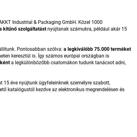
TAKKT Industrial & Packaging GmbH. Közel 1000
 kitűnő szolgáltatást
nyújtanak számukra, például akár 15
llítunk. Pontosabban szólva:
a legkiválóbb
75.000
terméket
ten keresztül is. Így számos európai országban is
tként
a legkülönbözőbb csatornákon tudunk tanácsot adni,
nt 15 éve nyújtunk ügyfeleinknek személyre szabott,
ető katalógustól kezdve az elektronikus megrendelésen és