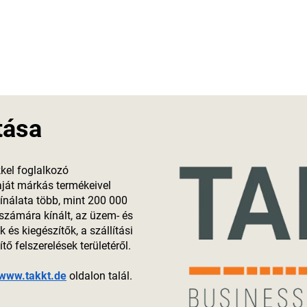
tása
kel foglalkozó
ját márkás termékeivel
kínálata több, mint 200 000
 számára kínált, az üzem- és
 és kiegészítők, a szállítási
ő felszerelések területéről.
www.takkt.de
oldalon talál.