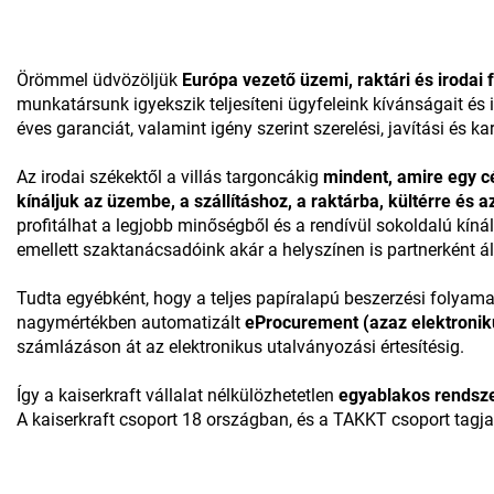
Örömmel üdvözöljük
Európa vezető üzemi, raktári és irodai
munkatársunk igyekszik teljesíteni ügyfeleink kívánságait és i
éves garanciát, valamint igény szerint szerelési, javítási és 
Az irodai székektől a villás targoncákig
mindent, amire egy c
kínáljuk az üzembe, a szállításhoz, a raktárba, kültérre és a
profitálhat a legjobb minőségből és a rendívül sokoldalú kí
emellett szaktanácsadóink akár a helyszínen is partnerként á
Tudta egyébként, hogy a teljes papíralapú beszerzési folyama
nagymértékben automatizált
eProcurement (azaz elektronik
számlázáson át az elektronikus utalványozási értesítésig.
Így a
kaiserkraft
vállalat nélkülözhetetlen
egyablakos rendsze
A
kaiserkraft
csoport
18
országban, és a TAKKT csoport tagja