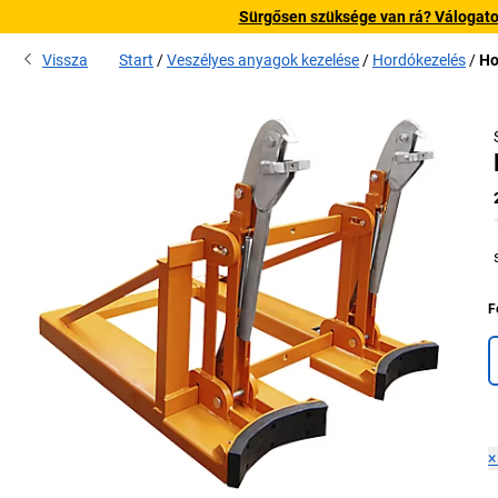
Sürgősen szüksége van rá? Válogatott
Vissza
Start
Veszélyes anyagok kezelése
Hordókezelés
Ho
F