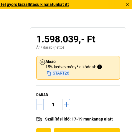
l gyors kiszállítású kínálatunkat itt
1.598.039,- Ft
Ár /
darab
(nettó)
Akció
15% kedvezmény* a kóddal:
i
START26
DARAB
Szállítási idő
:
17-19 munkanap alatt