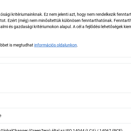
ósági kritériumainknak. Ez nem jelenti azt, hogy nem rendelkezik fenntar
tot. Ezért (még) nem minősítettük különösen fenntarthatónak. Fenntart
almi és gazdasági kritériumokon alapul. A cél a fejlődési lehetőségek kie
öbbet is megtudhat
információs oldalunkon
.
e
 GlobalChanger (GreenZero) által az ISO 14044 (LCA) / 14067 (PCF)