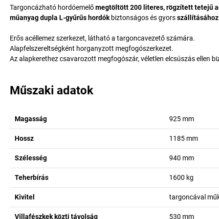
Targoncázható hordóemelő
megtöltött 200 literes, rögzített tetejű
műanyag dupla L-gyűrűs hordók
biztonságos és gyors
szállításához
Erős acéllemez szerkezet, látható a targoncavezető számára.
Alapfelszereltségként horganyzott megfogószerkezet.
Az alapkerethez csavarozott megfogószár, véletlen elcsúszás ellen bi
Műszaki adatok
Magasság
925
mm
Hossz
1185
mm
Szélesség
940
mm
Teherbírás
1600
kg
Kivitel
targoncával mű
Villafészkek közti távolság
530
mm