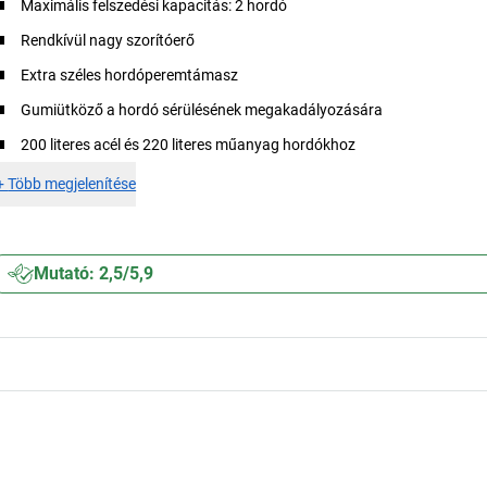
Maximális felszedési kapacitás: 2 hordó
Rendkívül nagy szorítóerő
Extra széles hordóperemtámasz
Gumiütköző a hordó sérülésének megakadályozására
200 literes acél és 220 literes műanyag hordókhoz
+
Több megjelenítése
Mutató: 2,5/5,9