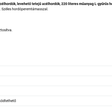
 acélhordók, levehető tetejű acélhordók, 220 literes műanyag L-gyűrűs 
. Széles hordóperemtámasszal.
ztosítva.
ködtethető