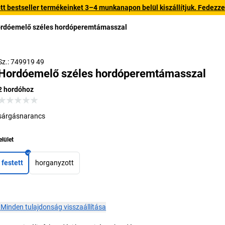
 bestseller termékeinket 3–4 munkanapon belül kiszállítjuk. Fedezze fe
rdóemelő széles hordóperemtámasszal
Sz.: 749919 49
Hordóemelő széles hordóperemtámasszal
2 hordóhoz
sárgásnarancs
elület
festett
horganyzott
×
Minden tulajdonság visszaállítása