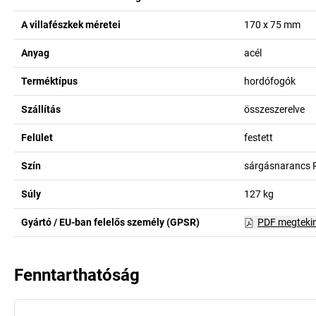
A villafészkek méretei
170 x 75
mm
Anyag
acél
Terméktípus
hordófogók
Szállítás
összeszerelve
Felület
festett
Szín
sárgásnarancs 
Súly
127
kg
Gyártó / EU-ban felelős személy (GPSR)
PDF megteki
Fenntarthatóság