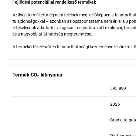
Fejlődési potenciállal rendelkező termékek
Az ilyen termékek még nem felelnek meg kellőképpen a fenntarthat
tulajdonságokkal – azonban az összpontszáma nem éri el a 3 pon
értékelésünk átlátható, világosan meghatározott ökológiai, társad
és a nagyobb átláthatóság megteremtése.
A termékértékelésről és fenntarthatósági kezdeményezésünkről t
Termék CO₂-lábnyoma
595.899
2026
Cradle-to-gat
Partnerünk, a