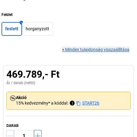
Felület
festett
horganyzott
×
Minden tulajdonság visszaállítása
469.789,- Ft
Ár /
darab
(nettó)
Akció
15% kedvezmény* a kóddal:
i
START26
DARAB