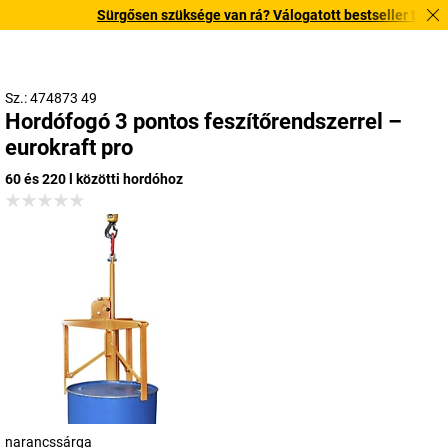
Sürgősen szüksége van rá? Válogatott bestseller termékein
Sz.: 474873 49
Hordófogó 3 pontos feszítőrendszerrel –
eurokraft pro
60 és 220 l közötti hordóhoz
narancssárga