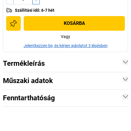
Szállítási idő
:
6-7 hét
KOSÁRBA
Vagy
Jelentkezzen be, és kérjen ajánlatot 3 lépésben
Termékleírás
Műszaki adatok
Fenntarthatóság