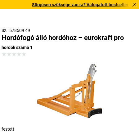
Sürgősen szüksége van rá? Válogatott bestseller termékei
Sz.: 578509 49
Hordófogó álló hordóhoz – eurokraft pro
hordók száma 1
festett