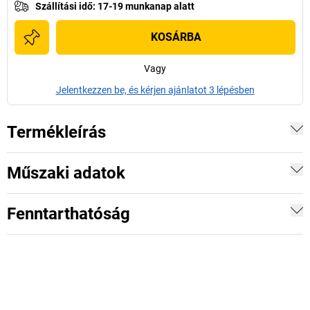
Szállítási idő
:
17-19 munkanap alatt
KOSÁRBA
Vagy
Jelentkezzen be, és kérjen ajánlatot 3 lépésben
Termékleírás
Műszaki adatok
Fenntarthatóság