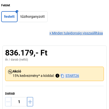
Felület
festett
tűzihorganyzott
×
Minden tulajdonság visszaállítása
836.179,- Ft
Ár /
darab
(nettó)
Akció
15% kedvezmény* a kóddal:
i
START26
DARAB