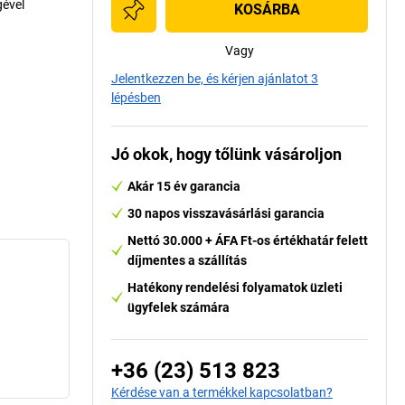
gével
KOSÁRBA
Vagy
Jelentkezzen be, és kérjen ajánlatot 3
lépésben
Jó okok, hogy tőlünk vásároljon
Akár 15 év garancia
30 napos visszavásárlási garancia
Nettó 30.000 + ÁFA Ft-os értékhatár felett
díjmentes a szállítás
Hatékony rendelési folyamatok üzleti
ügyfelek számára
+36 (23) 513 823
Kérdése van a termékkel kapcsolatban?