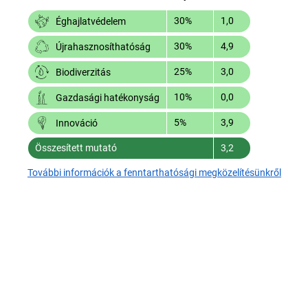
30%
1,0
Éghajlatvédelem
30%
4,9
Újrahasznosíthatóság
25%
3,0
Biodiverzitás
10%
0,0
Gazdasági hatékonyság
5%
3,9
Innováció
Összesített mutató
3,2
További információk a fenntarthatósági megközelítésünkről