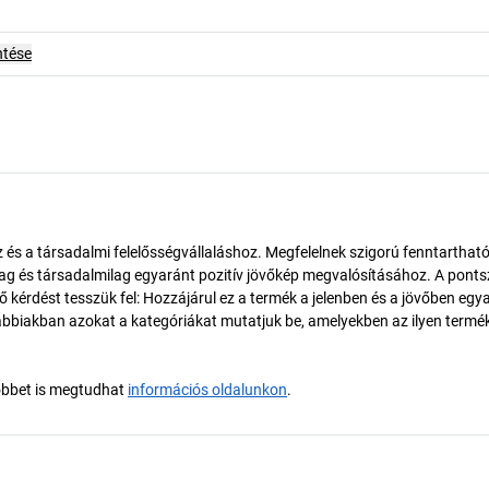
ntése
és a társadalmi felelősségvállaláshoz. Megfelelnek szigorú fenntarthat
ilag és társadalmilag egyaránt pozitív jövőkép megvalósításához. A pont
érdést tesszük fel: Hozzájárul ez a termék a jelenben és a jövőben egy
biakban azokat a kategóriákat mutatjuk be, amelyekben az ilyen termé
öbbet is megtudhat
információs oldalunkon
.