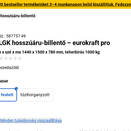
 bestseller termékeinket 3–4 munkanapon belül kiszállítjuk. Fedezze fe
hosszúáru-billentő
Sz.: 587757 49
LGK hosszúáru-billentő – eurokraft pro
h x szé x ma 1440 x 1500 x 780 mm, teherbírás 1000 kg
rezedazöld
elület
festett
tűzihorganyzott
×
Minden tulajdonság visszaállítása