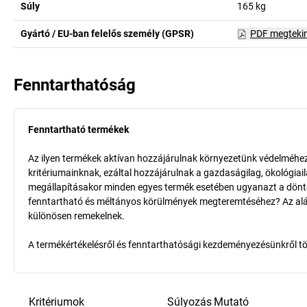
Súly
165
kg
Gyártó / EU-ban felelős személy (GPSR)
PDF megteki
Fenntarthatóság
Fenntartható termékek
Az ilyen termékek aktívan hozzájárulnak környezetünk védelméhez 
kritériumainknak, ezáltal hozzájárulnak a gazdaságilag, ökológia
megállapításakor minden egyes termék esetében ugyanazt a döntő k
fenntartható és méltányos körülmények megteremtéséhez? Az aláb
különösen remekelnek.
A termékértékelésről és fenntarthatósági kezdeményezésünkről t
Kritériumok
Súlyozás
Mutató