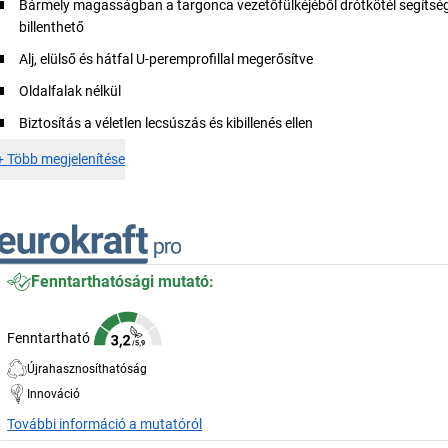
Bármely magasságban a targonca vezetőfülkéjéből drótkötél segítsé
billenthető
Alj, elülső és hátfal U-peremprofillal megerősítve
Oldalfalak nélkül
Biztosítás a véletlen lecsúszás és kibillenés ellen
+
Több megjelenítése
Fenntarthatósági mutató:
Fenntartható
Újrahasznosíthatóság
Innováció
További információ a mutatóról