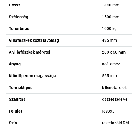
Hossz
1440
mm
Szélesség
1500
mm
Teherbírás
1000
kg
Villafészkek közti távolság
495
mm
A villafészkek méretei
200 x 60
mm
Anyag
acéllemez
Kiöntőperem magassága
565
mm
Terméktípus
billenőtárolók
Szállítás
összeszerelve
Felület
festett
Szín
rezedazöld RAL