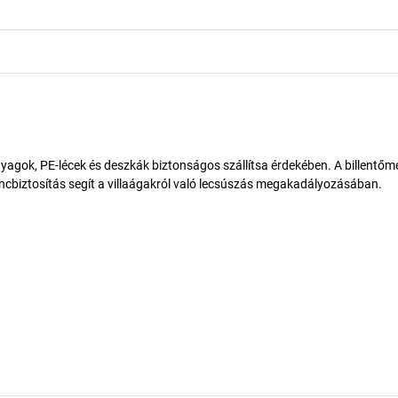
anyagok, PE-lécek és deszkák biztonságos szállítsa érdekében. A billent
láncbiztosítás segít a villaágakról való lecsúszás megakadályozásában.