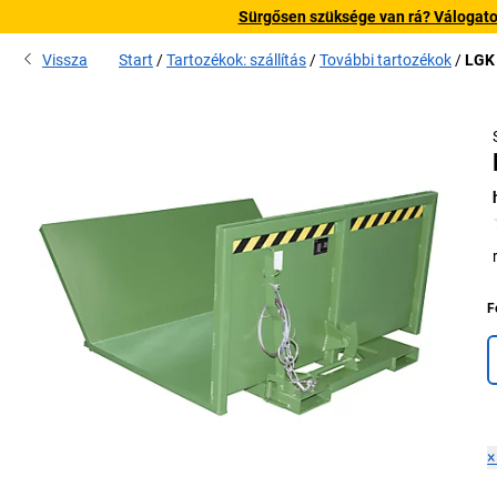
Sürgősen szüksége van rá? Válogatott
Vissza
Start
Tartozékok: szállítás
További tartozékok
LGK 
F