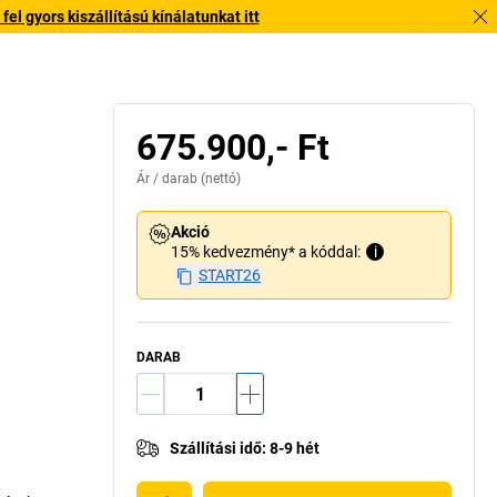
l gyors kiszállítású kínálatunkat itt
675.900,- Ft
Ár /
darab
(nettó)
Akció
15% kedvezmény* a kóddal:
i
START26
DARAB
Szállítási idő
:
8-9 hét