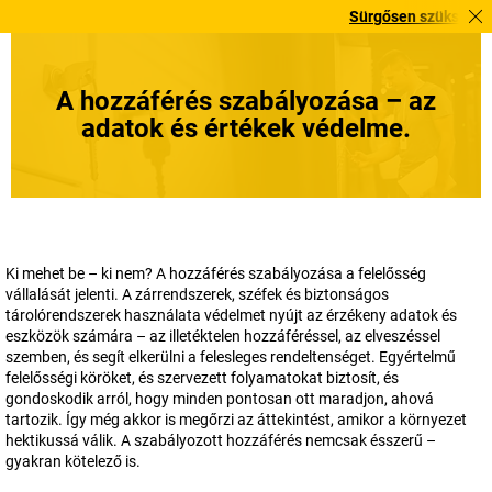
Sürgősen szüksége van rá? Vál
A hozzáférés szabályozása – az
adatok és értékek védelme.
Ki mehet be – ki nem? A hozzáférés szabályozása a felelősség
vállalását jelenti. A zárrendszerek, széfek és biztonságos
tárolórendszerek használata védelmet nyújt az érzékeny adatok és
eszközök számára – az illetéktelen hozzáféréssel, az elveszéssel
szemben, és segít elkerülni a felesleges rendeltenséget. Egyértelmű
felelősségi köröket, és szervezett folyamatokat biztosít, és
gondoskodik arról, hogy minden pontosan ott maradjon, ahová
tartozik. Így még akkor is megőrzi az áttekintést, amikor a környezet
hektikussá válik. A szabályozott hozzáférés nemcsak ésszerű –
gyakran kötelező is.