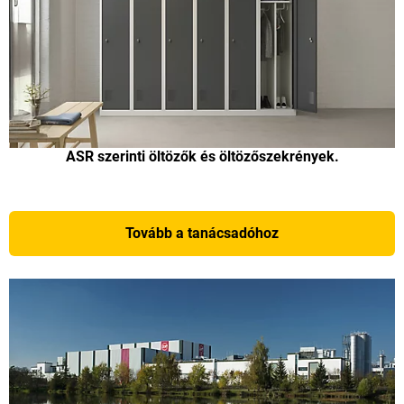
ASR szerinti öltözők és öltözőszekrények.
Tovább a tanácsadóhoz