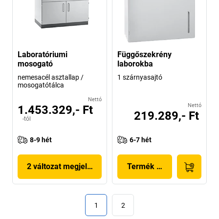
Laboratóriumi
Függőszekrény
mosogató
laborokba
nemesacél asztallap /
1 szárnyasajtó
mosogatótálca
Nettó
Nettó
1.453.329,- Ft
219.289,- Ft
-tól
8-9 hét
6-7 hét
2 változat megjelenítése
Termék megjelenítése
1
2