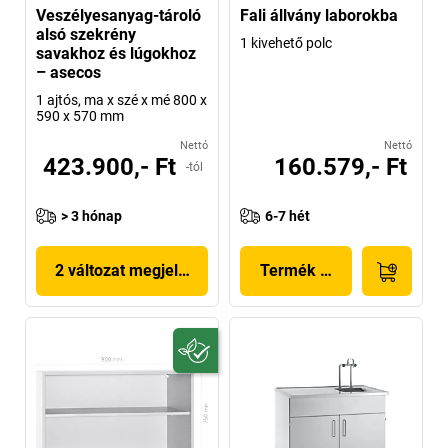
Veszélyesanyag-tároló
Fali állvány laborokba
alsó szekrény
1 kivehető polc
savakhoz és lúgokhoz
– asecos
1 ajtós, ma x szé x mé 800 x
590 x 570 mm
Nettó
Nettó
423.900,- Ft
160.579,- Ft
-tól
> 3 hónap
6-7 hét
2 változat megjelenítése
Termék megjelenítése