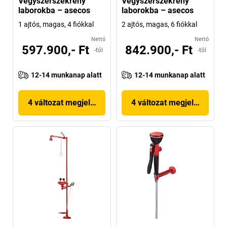
Vegyszerszekrény
Vegyszerszekrény
laborokba – asecos
laborokba – asecos
1 ajtós, magas, 4 fiókkal
2 ajtós, magas, 6 fiókkal
Nettó
Nettó
597.900,- Ft
842.900,- Ft
-tól
-tól
12-14 munkanap alatt
12-14 munkanap alatt
4 változat megjelenítése
4 változat megjelenítése