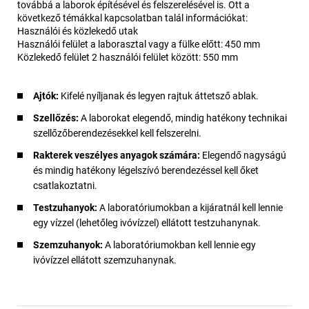
továbbá a laborok építésével és felszerelésével is. Ott a
következő témákkal kapcsolatban talál információkat:
Használói és közlekedő utak
Használói felület a laborasztal vagy a fülke előtt: 450 mm
Közlekedő felület 2 használói felület között: 550 mm
Ajtók:
Kifelé nyíljanak és legyen rajtuk áttetsző ablak.
Szellőzés:
A laborokat elegendő, mindig hatékony technikai
szellőzőberendezésekkel kell felszerelni.
Rakterek veszélyes anyagok számára:
Elegendő nagyságú
és mindig hatékony légelszívó berendezéssel kell őket
csatlakoztatni.
Testzuhanyok:
A laboratóriumokban a kijáratnál kell lennie
egy vízzel (lehetőleg ivóvízzel) ellátott testzuhanynak.
Szemzuhanyok:
A laboratóriumokban kell lennie egy
ivóvízzel ellátott szemzuhanynak.