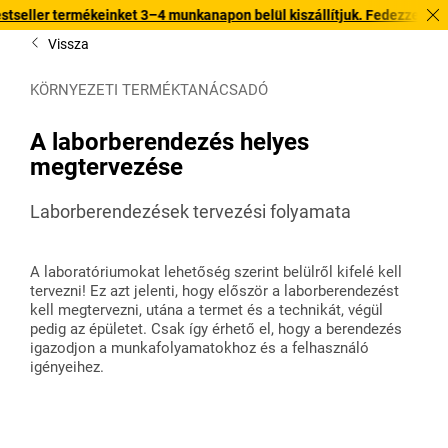
inket 3–4 munkanapon belül kiszállítjuk. Fedezze fel gyors kiszállítás
Vissza
KÖRNYEZETI TERMÉKTANÁCSADÓ
A laborberendezés helyes
megtervezése
Laborberendezések tervezési folyamata
A laboratóriumokat lehetőség szerint belülről kifelé kell
tervezni! Ez azt jelenti, hogy először a laborberendezést
kell megtervezni, utána a termet és a technikát, végül
pedig az épületet. Csak így érhető el, hogy a berendezés
igazodjon a munkafolyamatokhoz és a felhasználó
igényeihez.