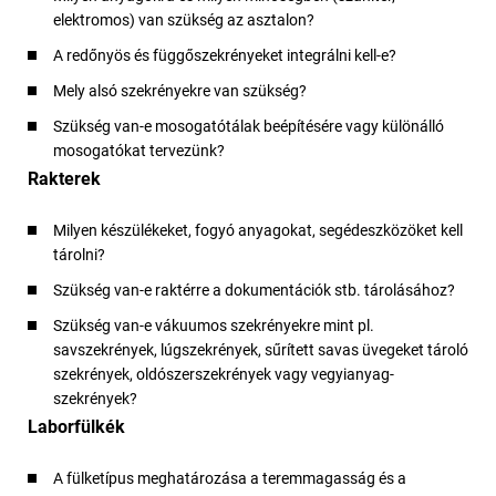
elektromos) van szükség az asztalon?
A redőnyös és függőszekrényeket integrálni kell-e?
Mely alsó szekrényekre van szükség?
Szükség van-e mosogatótálak beépítésére vagy különálló
mosogatókat tervezünk?
Rakterek
Milyen készülékeket, fogyó anyagokat, segédeszközöket kell
tárolni?
Szükség van-e raktérre a dokumentációk stb. tárolásához?
Szükség van-e vákuumos szekrényekre mint pl.
savszekrények, lúgszekrények, sűrített savas üvegeket tároló
szekrények, oldószerszekrények vagy vegyianyag-
szekrények?
Laborfülkék
A fülketípus meghatározása a teremmagasság és a