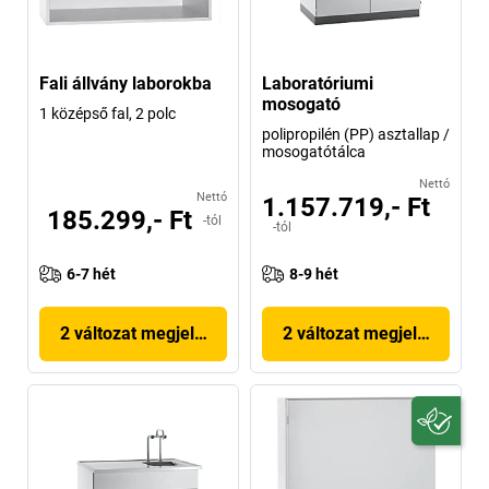
Fali állvány laborokba
Laboratóriumi
mosogató
1 középső fal, 2 polc
polipropilén (PP) asztallap /
mosogatótálca
Nettó
Nettó
1.157.719,- Ft
185.299,- Ft
-tól
-tól
6-7 hét
8-9 hét
2 változat megjelenítése
2 változat megjelenítése