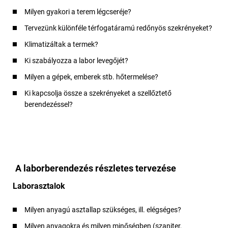
Milyen gyakori a terem légcseréje?
Tervezünk különféle térfogatáramú redőnyös szekrényeket?
Klimatizáltak a termek?
Ki szabályozza a labor levegőjét?
Milyen a gépek, emberek stb. hőtermelése?
Ki kapcsolja össze a szekrényeket a szellőztető
berendezéssel?
A laborberendezés részletes tervezése
Laborasztalok
Milyen anyagú asztallap szükséges, ill. elégséges?
Milyen anyagokra és milyen minőségben (szaniter,