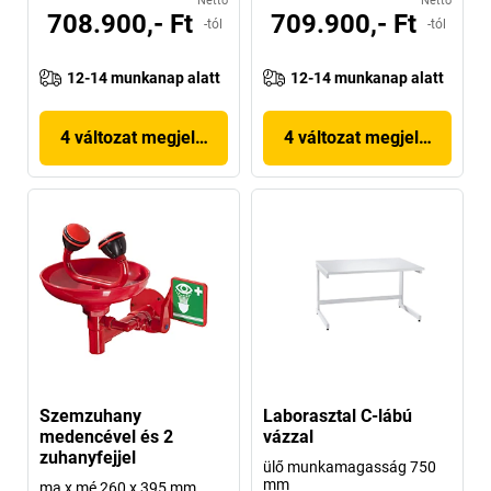
Nettó
Nettó
708.900,- Ft
709.900,- Ft
-tól
-tól
12-14 munkanap alatt
12-14 munkanap alatt
4 változat megjelenítése
4 változat megjelenítése
Szemzuhany
Laborasztal C-lábú
medencével és 2
vázzal
zuhanyfejjel
ülő munkamagasság 750
mm
ma x mé 260 x 395 mm