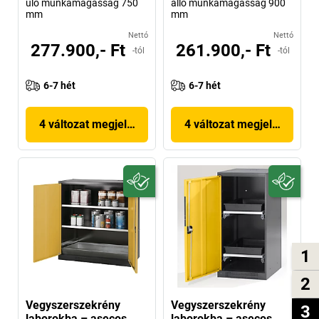
ülő munkamagasság 750
álló munkamagasság 900
mm
mm
Nettó
Nettó
277.900,- Ft
261.900,- Ft
-tól
-tól
6-7 hét
6-7 hét
4 változat megjelenítése
4 változat megjelenítése
1
2
Vegyszerszekrény
Vegyszerszekrény
3
laborokba – asecos
laborokba – asecos