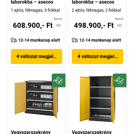
laborokba – asecos
laborokba – asecos
1 ajtós, félmagas, 3 fiókkal
2 ajtós, félmagas, 2 fiókkal
Nettó
Nettó
608.900,- Ft
498.900,- Ft
-tól
-tól
12-14 munkanap alatt
12-14 munkanap alatt
4 változat megjelenítése
4 változat megjelenítése
Vegyszerszekrény
Vegyszerszekrény