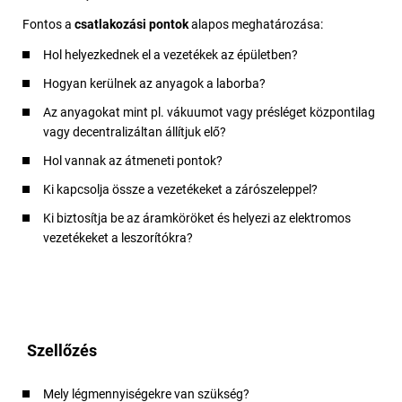
Fontos a
csatlakozási pontok
alapos meghatározása:
Hol helyezkednek el a vezetékek az épületben?
Hogyan kerülnek az anyagok a laborba?
Az anyagokat mint pl. vákuumot vagy présléget központilag
vagy decentralizáltan állítjuk elő?
Hol vannak az átmeneti pontok?
Ki kapcsolja össze a vezetékeket a zárószeleppel?
Ki biztosítja be az áramköröket és helyezi az elektromos
vezetékeket a leszorítókra?
Szellőzés
Mely légmennyiségekre van szükség?