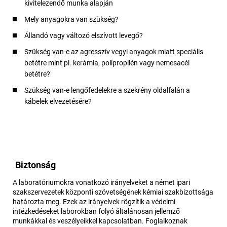
kivitelezendő munka alapján
Mely anyagokra van szükség?
Állandó vagy változó elszívott levegő?
Szükség van-e az agresszív vegyi anyagok miatt speciális
betétre mint pl. kerámia, polipropilén vagy nemesacél
betétre?
Szükség van-e lengőfedelekre a szekrény oldalfalán a
kábelek elvezetésére?
Biztonság
A laboratóriumokra vonatkozó irányelveket a német ipari
szakszervezetek központi szövetségének kémiai szakbizottsága
határozta meg. Ezek az irányelvek rögzítik a védelmi
intézkedéseket laborokban folyó általánosan jellemző
munkákkal és veszélyeikkel kapcsolatban. Foglalkoznak