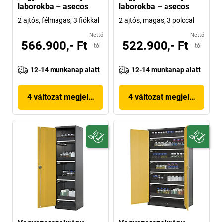
laborokba – asecos
laborokba – asecos
2 ajtós, félmagas, 3 fiókkal
2 ajtós, magas, 3 polccal
Nettó
Nettó
566.900,- Ft
522.900,- Ft
-tól
-tól
12-14 munkanap alatt
12-14 munkanap alatt
4 változat megjelenítése
4 változat megjelenítése