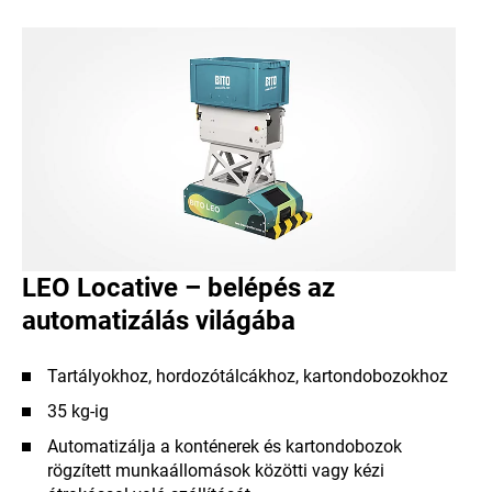
LEO Locative – belépés az
automatizálás világába
Tartályokhoz, hordozótálcákhoz, kartondobozokhoz
35 kg-ig
Automatizálja a konténerek és kartondobozok
rögzített munkaállomások közötti vagy kézi