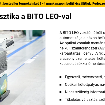
 bestseller termékeinket 3–4 munkanapon belül kiszállítjuk. Fedezze fe
isztika a BITO LEO-val
A BITO LEO vezető nélküli
automatizálja a házon belül
Az optikai vonalak mentén 
nélküli szállítórendszer (
karbantartási igényű. A fi
alacsony üzemeltetési költsé
kapcsolat zökkenőmentess
Egyszerű, méretezhető,
Optikai, kötöttpályás na
Nincs szükség informatik
Tökéletes választás szű