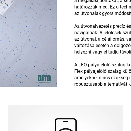
a megállási pontokat, a se
határozzák meg. Ez a techno
az útvonalak gyors módosí
Az útvonalvezetés precíz é
navigálnak. A jelölések szü
az útvonal, a célállomás, 
változása esetén a dolgozó
helyezni vagy el tudja távol
A LEO pályajelölő szalag k
Flex pályajelölő szalag kü
amelyeknél nincs szükség n
robusztusabb alternatívát kí