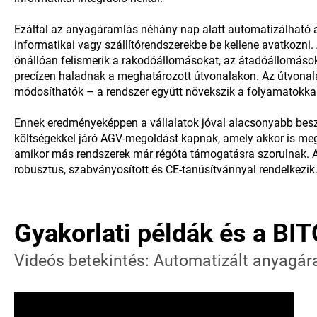
Ezáltal az anyagáramlás néhány nap alatt automatizálható 
informatikai vagy szállítórendszerekbe be kellene avatkozni.
önállóan felismerik a rakodóállomásokat, az átadóállomások
precízen haladnak a meghatározott útvonalakon. Az útvonala
módosíthatók – a rendszer együtt növekszik a folyamatokkal
Ennek eredményeképpen a vállalatok jóval alacsonyabb besz
költségekkel járó AGV-megoldást kapnak, amely akkor is m
amikor más rendszerek már régóta támogatásra szorulnak. 
robusztus, szabványosított és CE-tanúsítvánnyal rendelkezik
Gyakorlati példák és a BI
Videós betekintés: Automatizált anyagá