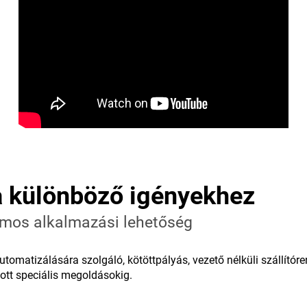
 a különböző igényekhez
ámos alkalmazási lehetőség
tomatizálására szolgáló, kötöttpályás, vezető nélküli szállítór
bott speciális megoldásokig.