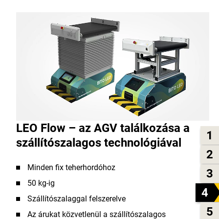
LEO Flow – az AGV találkozása a
1
szállítószalagos technológiával
2
Minden fix teherhordóhoz
3
50 kg-ig
4
Szállítószalaggal felszerelve
5
Az árukat közvetlenül a szállítószalagos