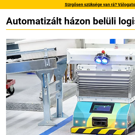
Sürgősen szüksége van rá? Válogatott
Automatizált házon belüli log