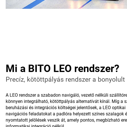
Mi a BITO LEO rendszer?
Precíz, kötöttpályás rendszer a bonyolul
A LEO rendszer a szabadon navigáló, vezető nélküli szállítór
könnyen integrálható, kötöttpályás alternatívát kínál. Míg 
beruházási és integrációs költségei jelentősek, a LEO optika
navigációs feladatokat a padlóra helyezett színes szalagok é
nyomtatott jelölések veszik át, amely pontos, megbízható er
informatikai integráció nélkül.