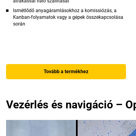
átrakással való szállítását
Ismétlődő anyagáramlásokhoz a komissiózás, a
Kanban-folyamatok vagy a gépek összekapcsolása
során
Tovább a termékhez
Vezérlés és navigáció – O