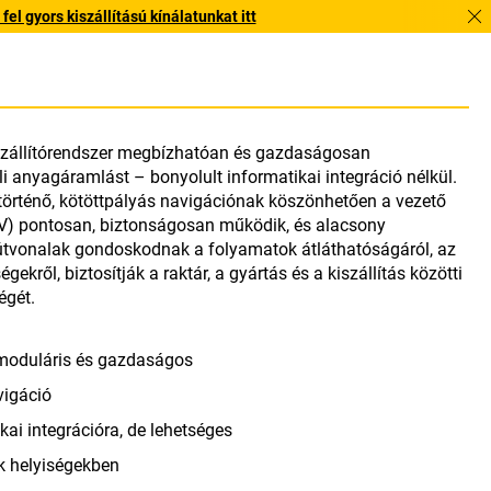
l gyors kiszállítású kínálatunkat itt
 szállítórendszer megbízhatóan és gazdaságosan
i anyagáramlást – bonyolult informatikai integráció nélkül.
történő, kötöttpályás navigációnak köszönhetően a vezető
AGV) pontosan, biztonságosan működik, és alacsony
x útvonalak gondoskodnak a folyamatok átláthatóságáról, az
gekről, biztosítják a raktár, a gyártás és a kiszállítás közötti
égét.
 moduláris és gazdaságos
vigáció
ai integrációra, de lehetséges
k helyiségekben