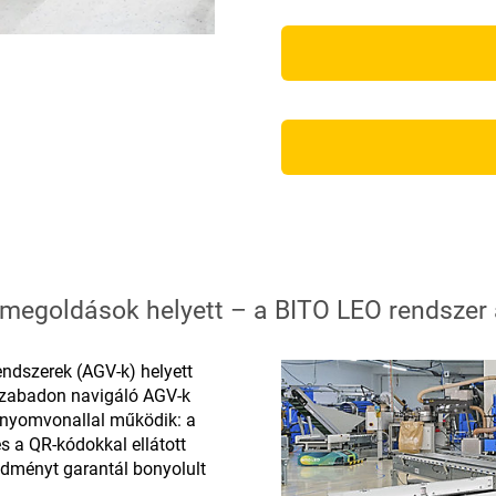
t megoldások helyett – a BITO LEO rendszer 
endszerek (AGV-k) helyett
a szabadon navigáló AGV-k
i nyomvonallal működik: a
s a QR-kódokkal ellátott
edményt garantál bonyolult