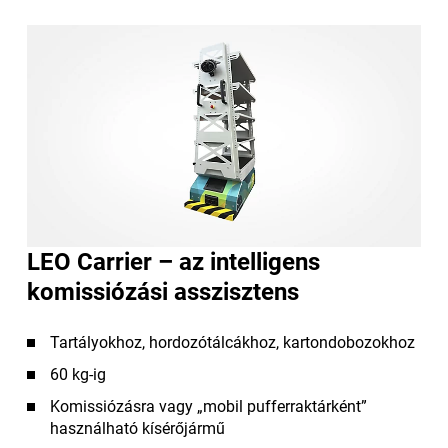
LEO Carrier – az intelligens
komissiózási asszisztens
Tartályokhoz, hordozótálcákhoz, kartondobozokhoz
60 kg-ig
Komissiózásra vagy „mobil pufferraktárként”
használható kísérőjármű