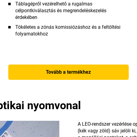
Táblagépről vezérelhető a rugalmas
célpontkiválasztás és megrendeléskezelés
érdekében
Tökéletes a zónás komissiózáshoz és a feltöltési
folyamatokhoz
Tovább a termékhez
ptikai nyomvonal
A LEO-rendszer vezérlése o
(kék vagy zöld) sáv jelöli k