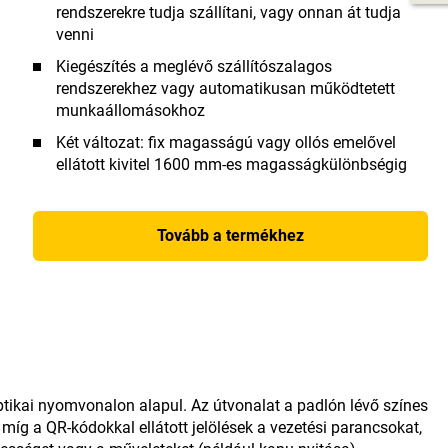
rendszerekre tudja szállítani, vagy onnan át tudja
venni
Kiegészítés a meglévő szállítószalagos
rendszerekhez vagy automatikusan működtetett
munkaállomásokhoz
Két változat: fix magasságú vagy ollós emelővel
ellátott kivitel 1600 mm-es magasságkülönbségig
Tovább a termékhez
ptikai nyomvonalon alapul. Az útvonalat a padlón lévő színes
i, míg a QR-kódokkal ellátott jelölések a vezetési parancsokat,