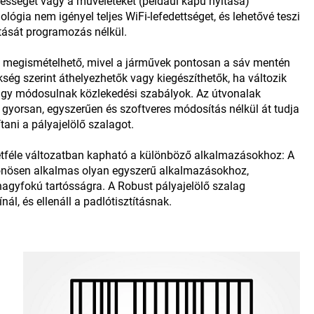
bességet vagy a műveleteket (például kapu nyitása)
lógia nem igényel teljes WiFi-lefedettséget, és lehetővé teszi
tását programozás nélkül.
s megismételhető, mivel a járművek pontosan a sáv mentén
kség szerint áthelyezhetők vagy kiegészíthetők, ha változik
vagy módosulnak közlekedési szabályok. Az útvonalak
 gyorsan, egyszerűen és szoftveres módosítás nélkül át tudja
ítani a pályajelölő szalagot.
étféle változatban kapható a különböző alkalmazásokhoz: A
lönösen alkalmas olyan egyszerű alkalmazásokhoz,
agyfokú tartósságra. A Robust pályajelölő szalag
nál, és ellenáll a padlótisztításnak.