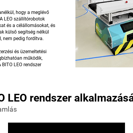
anélkül, hogy a meglévő
 A LEO szállítórobotok
at és a célállomásokat, és
k külső segítség nélkül
, nem pedig fordítva.
erzési és üzemeltetési
egbízhatóan működik,
A BITO LEO rendszer
.
TO LEO rendszer alkalmazásá
ramlás