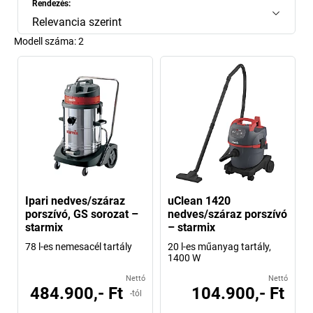
Rendezés:
Relevancia szerint
Modell száma:
2
Ipari nedves/száraz
uClean 1420
porszívó, GS sorozat –
nedves/száraz porszívó
starmix
– starmix
78 l-es nemesacél tartály
20 l-es műanyag tartály,
1400 W
Nettó
Nettó
484.900,- Ft
104.900,- Ft
-tól