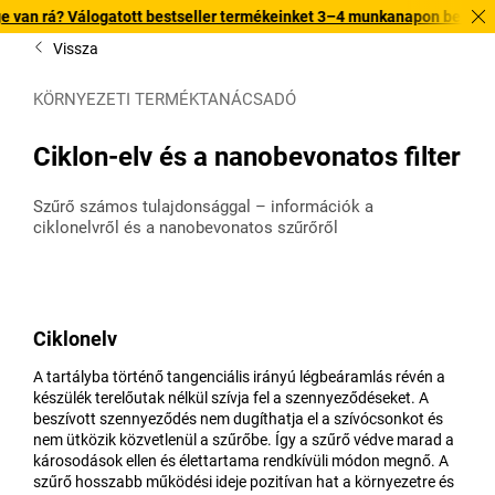
álogatott bestseller termékeinket 3–4 munkanapon belül kiszállítjuk. F
Vissza
KÖRNYEZETI TERMÉKTANÁCSADÓ
Ciklon-elv és a nanobevonatos filter
Szűrő számos tulajdonsággal – információk a
ciklonelvről és a nanobevonatos szűrőről
Ciklonelv
A tartályba történő tangenciális irányú légbeáramlás révén a
készülék terelőutak nélkül szívja fel a szennyeződéseket. A
beszívott szennyeződés nem dugíthatja el a szívócsonkot és
nem ütközik közvetlenül a szűrőbe. Így a szűrő védve marad a
károsodások ellen és élettartama rendkívüli módon megnő. A
szűrő hosszabb működési ideje pozitívan hat a környezetre és