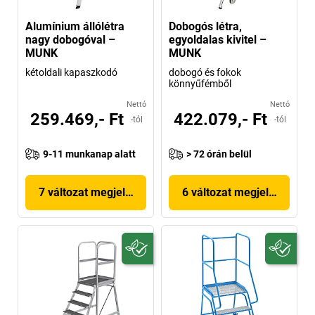
Alumínium állólétra
Dobogós létra,
nagy dobogóval –
egyoldalas kivitel –
MUNK
MUNK
kétoldali kapaszkodó
dobogó és fokok
könnyűfémből
Nettó
Nettó
259.469,- Ft
422.079,- Ft
-tól
-tól
9-11 munkanap alatt
> 72 órán belül
7 változat megjelenítése
6 változat megjelenítése