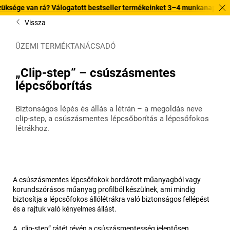
 rá? Válogatott bestseller termékeinket 3–4 munkanapon belül kiszállít
Vissza
ÜZEMI TERMÉKTANÁCSADÓ
„Clip-step” – csúszásmentes
lépcsőborítás
Biztonságos lépés és állás a létrán – a megoldás neve
clip-step, a csúszásmentes lépcsőborítás a lépcsőfokos
létrákhoz.
A csúszásmentes lépcsőfokok bordázott műanyagból vagy
korundszórásos műanyag profilból készülnek, ami mindig
biztosítja a lépcsőfokos állólétrákra való biztonságos fellépést
és a rajtuk való kényelmes állást.
A „clip-step” rátét révén a csúszásmentesség jelentősen