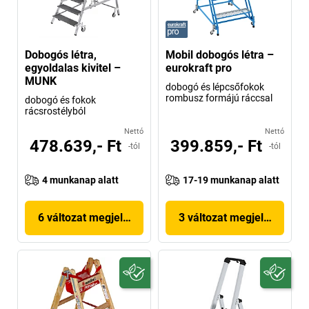
Dobogós létra,
Mobil dobogós létra –
egyoldalas kivitel –
eurokraft pro
MUNK
dobogó és lépcsőfokok
rombusz formájú ráccsal
dobogó és fokok
rácsrostélyból
Nettó
Nettó
478.639,- Ft
399.859,- Ft
-tól
-tól
4 munkanap alatt
17-19 munkanap alatt
6 változat megjelenítése
3 változat megjelenítése