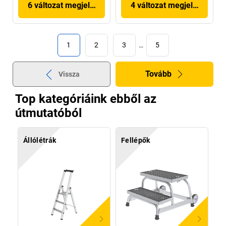
6 változat megjelenítése
4 változat megjelenítése
1
2
3
…
5
Tovább
Vissza
Top kategóriáink ebből az
útmutatóból
Állólétrák
Fellépők