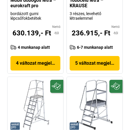
Mobil dobogós létra –
Többcélú létra –
eurokraft pro
KRAUSE
bordázott gumi
3 részes, levehető
lépcsőfokbetétek
létraelemmel
Nettó
Nettó
630.139,- Ft
236.915,- Ft
-tól
-tól
4 munkanap alatt
6-7 munkanap alatt
4 változat megjelenítése
5 változat megjelenítése