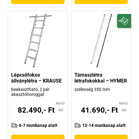
Lépcsőfokos
Támaszlétra
állványlétra – KRAUSE
létrafokokkal – HYMER
beakasztható, 2 pár
szélesség 350 mm
akasztóhoroggal
Nettó
Nettó
82.490,- Ft
41.690,- Ft
-tól
-tól
6-7 munkanap alatt
12-14 munkanap alatt