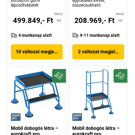
bordázott gumi
egyoldalas kivitel,
lépcsőfokbetét
összecsukható
Nettó
Nettó
499.849,- Ft
208.969,- Ft
-tól
-tól
4 munkanap alatt
9-11 munkanap alatt
10 változat megjelenítése
2 változat megjelenítése
Mobil dobogós létra –
Mobil dobogós létra –
eurokraft pro
eurokraft pro