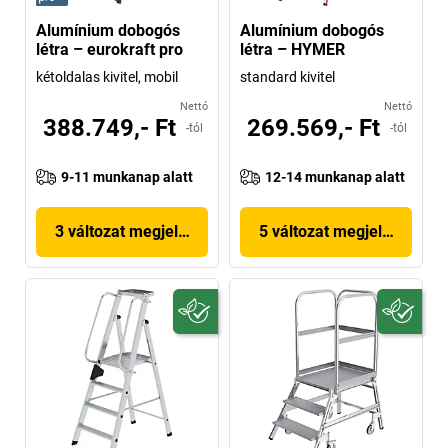
Alumínium dobogós
Alumínium dobogós
létra – eurokraft pro
létra – HYMER
kétoldalas kivitel, mobil
standard kivitel
Nettó
Nettó
388.749,- Ft
269.569,- Ft
-tól
-tól
9-11 munkanap alatt
12-14 munkanap alatt
3 változat megjelenítése
5 változat megjelenítése