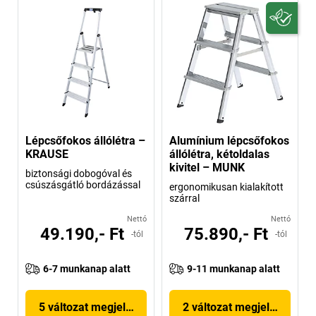
Lépcsőfokos állólétra –
Alumínium lépcsőfokos
KRAUSE
állólétra, kétoldalas
kivitel – MUNK
biztonsági dobogóval és
csúszásgátló bordázással
ergonomikusan kialakított
szárral
Nettó
Nettó
49.190,- Ft
75.890,- Ft
-tól
-tól
6-7 munkanap alatt
9-11 munkanap alatt
5 változat megjelenítése
2 változat megjelenítése