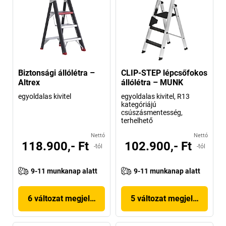
Biztonsági állólétra –
CLIP-STEP lépcsőfokos
Altrex
állólétra – MUNK
egyoldalas kivitel
egyoldalas kivitel, R13
kategóriájú
csúszásmentesség,
terhelhető
Nettó
Nettó
118.900,- Ft
102.900,- Ft
-tól
-tól
9-11 munkanap alatt
9-11 munkanap alatt
6 változat megjelenítése
5 változat megjelenítése