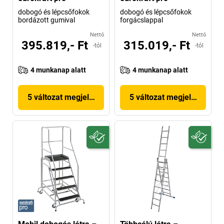
dobogó és lépcsőfokok
dobogó és lépcsőfokok
bordázott gumival
forgácslappal
Nettó
Nettó
395.819,- Ft
315.019,- Ft
-tól
-tól
4 munkanap alatt
4 munkanap alatt
5 változat megjelenítése
5 változat megjelenítése