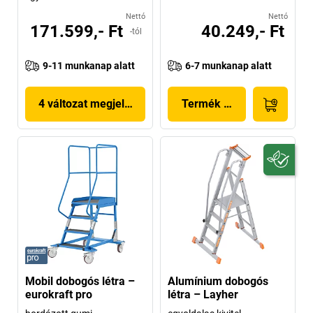
Nettó
Nettó
171.599,- Ft
40.249,- Ft
-tól
9-11 munkanap alatt
6-7 munkanap alatt
4 változat megjelenítése
Termék megjelenítése
Mobil dobogós létra –
Alumínium dobogós
eurokraft pro
létra – Layher