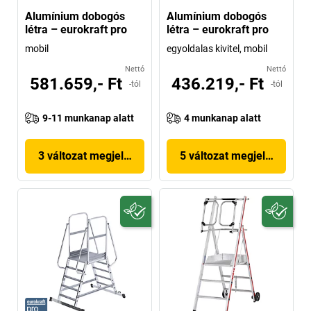
Alumínium dobogós
Alumínium dobogós
létra – eurokraft pro
létra – eurokraft pro
mobil
egyoldalas kivitel, mobil
Nettó
Nettó
581.659,- Ft
436.219,- Ft
-tól
-tól
9-11 munkanap alatt
4 munkanap alatt
3 változat megjelenítése
5 változat megjelenítése