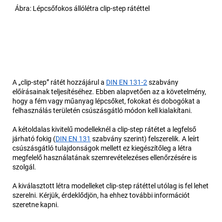
Ábra: Lépcsőfokos állólétra clip-step rátéttel
A „clip-step” rátét hozzájárul a
DIN EN 131-2
szabvány
előírásainak teljesítéséhez. Ebben alapvetően az a követelmény,
hogy a fém vagy műanyag lépcsőket, fokokat és dobogókat a
felhasználás területén csúszásgátló módon kell kialakítani.
A kétoldalas kivitelű modelleknél a clip-step rátétet a legfelső
járható fokig (
DIN EN 131
szabvány szerint) felszerelik. A leírt
csúszásgátló tulajdonságok mellett ez kiegészítőleg a létra
megfelelő használatának szemrevételezéses ellenőrzésére is
szolgál.
A kiválasztott létra modelleket clip-step rátéttel utólag is fel lehet
szerelni. Kérjük, érdeklődjön, ha ehhez további információt
szeretne kapni.