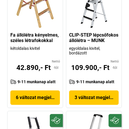
Fa állólétra kényelmes,
CLIP-STEP lépcsőfokos
széles létrafokokkal
állólétra – MUNK
kétoldalas kivitel
egyoldalas kivitel,
bordázott
Nettó
Nettó
42.890,- Ft
109.900,- Ft
-tól
-tól
9-11 munkanap alatt
9-11 munkanap alatt
6 változat megjelenítése
3 változat megjelenítése