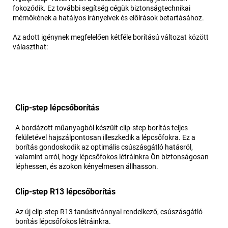
fokozódik. Ez további segítség cégük biztonságtechnikai
mérnökének a hatályos irányelvek és előírások betartásához.
Az adott igénynek megfelelően kétféle borítású változat között
választhat:
Clip-step lépcsőborítás
A bordázott műanyagból készült clip-step borítás teljes
felületével hajszálpontosan illeszkedik a lépcsőfokra. Ez a
borítás gondoskodik az optimális csúszásgátló hatásról,
valamint arról, hogy lépcsőfokos létráinkra Ön biztonságosan
léphessen, és azokon kényelmesen állhasson.
Clip-step R13 lépcsőborítás
Az új clip-step R13 tanúsítvánnyal rendelkező, csúszásgátló
borítás lépcsőfokos létráinkra.