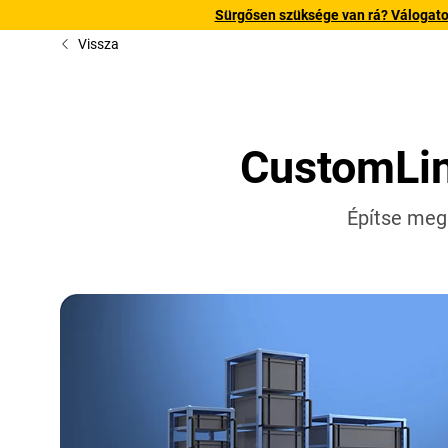
Sürgősen szüksége van rá? Válogatott
Vissza
CustomLine
Építse meg 