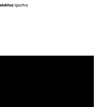
atokhoz
igazítva