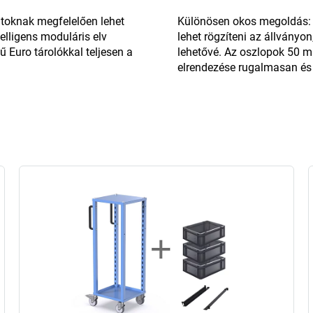
atoknak megfelelően lehet
Különösen okos megoldás: 
lligens moduláris elv
lehet rögzíteni az állványo
 Euro tárolókkal teljesen a
lehetővé. Az oszlopok 50 mm
elrendezése rugalmasan és