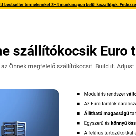
 bestseller termékeinket 3–4 munkanapon belül kiszállítjuk. Fedezze fe
 szállítókocsik Euro 
az Önnek megfelelő szállítókocsit. Build it. Adjust it
Moduláris rendszer
vált
Az Euro tárolók darabs
Állítható magasságú
tar
Egyszerű és
könnyű öss
A feláras tartozékokkal