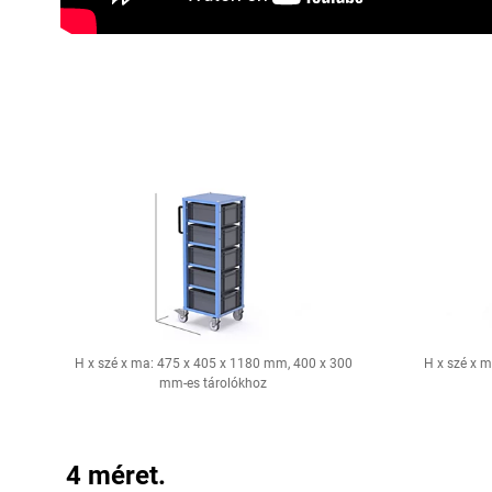
H x szé x ma: 475 x 405 x 1180 mm, 400 x 300
H x szé x 
mm-es tárolókhoz
4 méret.