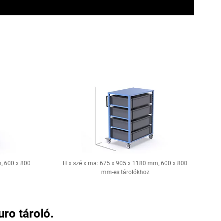
, 600 x 800
H x szé x ma: 675 x 905 x 1180 mm, 600 x 800
mm-es tárolókhoz
uro tároló.