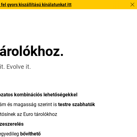
l gyors kiszállítású kínálatunkat itt
tárolókhoz.
. Evolve it.
ozatos kombinációs lehetőségekkel
zám és magasság szerint is
testre szabhatók
tósínek az Euro tárolókhoz
zeszerelés
 egyedileg
bővíthető